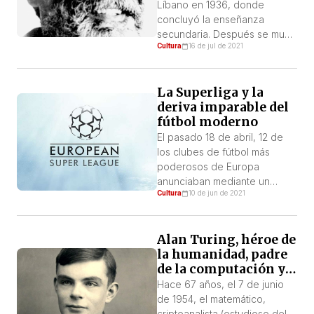
Líbano en 1936, donde
concluyó la enseñanza
secundaria. Después se mudó
Cultura
16 de jul de 2021
a Francia, donde obtuvo el
bachillerato y el doctorado en
Filosofía. Trabajó por un
La Superliga y la
período corto en Argelia tras
deriva imparable del
la victoria de la revolución
fútbol moderno
contra el colonialismo
francés, y conoció de cerca
El pasado 18 de abril, 12 de
la revolución de ese país.
los clubes de fútbol más
Más tarde, […]
poderosos de Europa
anunciaban mediante un
Cultura
10 de jun de 2021
comunicado lo que desde
hacía tiempo se venía
gestando: la conformación de
Alan Turing, héroe de
la nueva “Superliga Europea”.
la humanidad, padre
de la computación y
víctima de la crueldad
Hace 67 años, el 7 de junio
LGBTfóbica
de 1954, el matemático,
criptoanalista (estudioso del