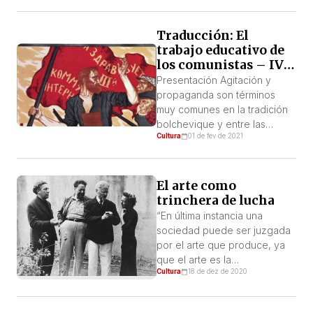
Friedrich Brecht, más
conocido como Bertolt
Brecht. Desarrolló una intensa
Traducción: El
actividad teatral en Alemania
trabajo educativo de
en el período de la República
los comunistas – IV
de Weimar (1919-1933). Junto
Congreso de la
Presentación Agitación y
con el también alemán
Komintern
propaganda son términos
Piscator, con quien trabajó, y
muy comunes en la tradición
[…]
bolchevique y entre las
Cultura
01 de fev de 2021
organizaciones que hoy
reivindican su legado.
El arte como
trinchera de lucha
“En última instancia una
sociedad puede ser juzgada
por el arte que produce, ya
que el arte es la
Cultura
18 de dez de 2020
manifestación más alta del
estado de cultura y las
relaciones sociales”. Eduardo