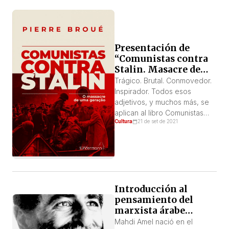
Presentación de
“Comunistas contra
Stalin. Masacre de
una generación”: el
Trágico. Brutal. Conmovedor.
legado de una
Inspirador. Todos esos
generación heroica
adjetivos, y muchos más, se
aplican al libro Comunistas
Cultura
21 de set de 2021
contra Stalin. La masacre de
una generación, que la
Editora Sundermann publica
por primera vez en lengua
portuguesa.
Introducción al
pensamiento del
marxista árabe
Mahdi Amel
Mahdi Amel nació en el