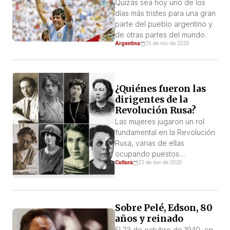
Quizás sea hoy uno de los
días más tristes para una gran
parte del pueblo argentino y
de otras partes del mundo.
Argentina
25 de nov de 2020
¿Quiénes fueron las
dirigentes de la
Revolución Rusa?
Las mujeres jugaron un rol
fundamental en la Revolución
Rusa, varias de ellas
ocupando puestos
Cultura
23 de nov de 2020
importantes dentro del
Partido Bolchevique.
Queremos resaltar su
participación, como así
Sobre Pelé, Edson, 80
también exponer la
años y reinado
necesidad de la revolución,
como eje central para nuestra
El 23 de octubre de 1940, en