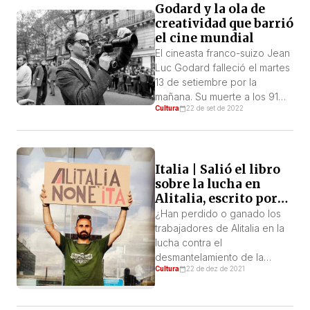
Godard y la ola de
creatividad que barrió
el cine mundial
El cineasta franco-suizo Jean
Luc Godard falleció el martes
13 de setiembre por la
mañana. Su muerte a los 91
Cultura
22 de set de 2022
años fue, en gran medida,
ultracoherente tanto con su
trayectoria personal como
con su trayectoria artística. Al
Italia | Salió el libro
optar por el suicidio asistido
sobre la lucha en
(es decir, por inyección letal,
Alitalia, escrito por
prescrita por un médico, y
uno de sus
legal en Suiza desde la […]
¿Han perdido o ganado los
protagonistas:
trabajadores de Alitalia en la
Daniele Cofani
lucha contra el
desmantelamiento de la
Cultura
22 de dez de 2021
empresa?