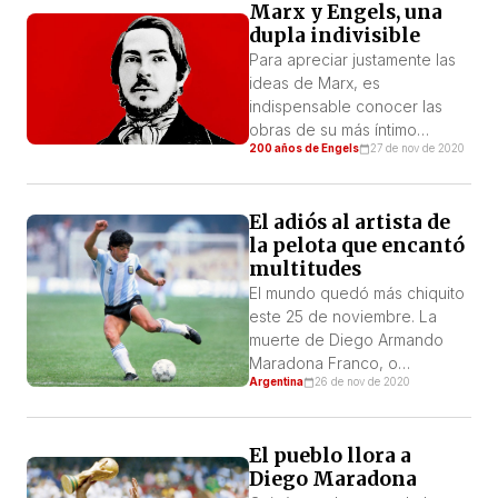
Grüner. Por Jenny
Marx y Engels, una
Moreno/Plataforma de la
dupla indivisible
Clase Trabajadora Los
Para apreciar justamente las
acontecimientos dados en el
ideas de Marx, es
año 2020 han expuesto los
indispensable conocer las
estructurales y mortales
obras de su más íntimo
problemas para todo […]
200 años de Engels
27 de nov de 2020
correligionario y colaborador,
Friedrich Engels. Es imposible
comprender el marxismo ni
El adiós al artista de
exponerlo de un modo
la pelota que encantó
completo sin tener en cuenta
multitudes
todas las obras de Engels.
Lenin, 1914.
El mundo quedó más chiquito
este 25 de noviembre. La
muerte de Diego Armando
Maradona Franco, o
Argentina
26 de nov de 2020
simplemente Maradona, fue
sin duda un triste
acontecimiento más de un
El pueblo llora a
año repleto de noticias
Diego Maradona
trágicas.