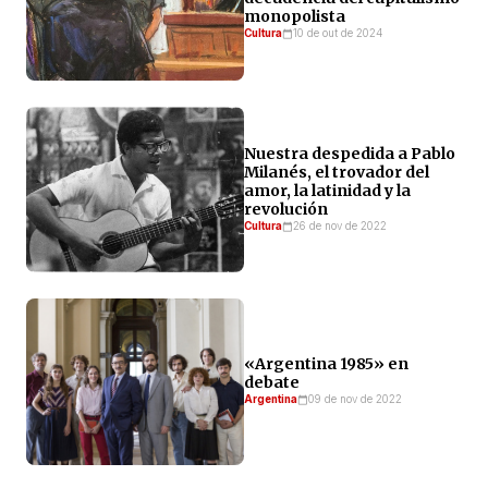
monopolista
Cultura
10 de out de 2024
Nuestra despedida a Pablo
Milanés, el trovador del
amor, la latinidad y la
revolución
Cultura
26 de nov de 2022
«Argentina 1985» en
debate
Argentina
09 de nov de 2022