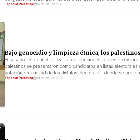
Especial Palestina
05 de mai de 2026
acusación formal contra ninguno de los dos. Thiago y Saif fuero
[…]
Bajo genocidio y limpieza étnica, los palestinos
El pasado 25 de abril se realizaron elecciones locales en Cisjorda
palestinos se presentaron como candidatos en listas electorales e
votación en la mitad de los distritos electorales, donde se presen
Especial Palestina
04 de mai de 2026