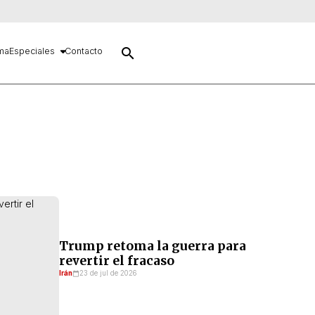
search
ma
Especiales
Contacto
Trump retoma la guerra para
revertir el fracaso
Irán
23 de jul de 2026