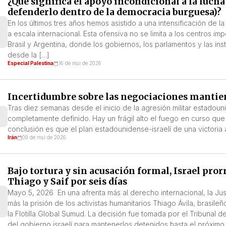
¿Qué significa el apoyo incondicional a la lucha
defenderlo dentro de la democracia burguesa)?
En los últimos tres años hemos asistido a una intensificación de l
a escala internacional. Esta ofensiva no se limita a los centros i
Brasil y Argentina, donde los gobiernos, los parlamentos y las i
desde la […]
Especial Palestina
16 de mai de 2026
Incertidumbre sobre las negociaciones mantie
Tras diez semanas desde el inicio de la agresión militar estadouni
completamente definido. Hay un frágil alto el fuego en curso que
conclusión es que el plan estadounidense-israelí de una victoria a
Irán
09 de mai de 2026
Bajo tortura y sin acusación formal, Israel prorr
Thiago y Saif por seis días
Mayo 5, 2026 En una afrenta más al derecho internacional, la Justi
más la prisión de los activistas humanitarios Thiago Ávila, brasile
la Flotilla Global Sumud. La decisión fue tomada por el Tribunal
del gobierno israelí para mantenerlos detenidos hasta el próximo 