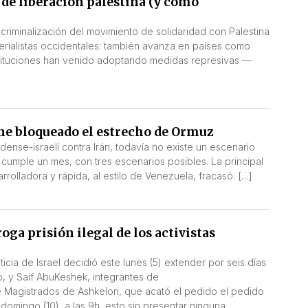
 de liberación palestina (y cómo
a criminalización del movimiento de solidaridad con Palestina
mperialistas occidentales: también avanza en países como
nstituciones han venido adoptando medidas represivas —
ne bloqueado el estrecho de Ormuz
dense-israelí contra Irán, todavía no existe un escenario
 cumple un mes, con tres escenarios posibles. La principal
rrolladora y rápida, al estilo de Venezuela, fracasó. […]
oga prisión ilegal de los activistas
cia de Israel decidió este lunes (5) extender por seis días
ño, y Saif AbuKeshek, integrantes de
 de Magistrados de Ashkelon, que acató el pedido el pedido
domingo (10), a las 9h, esto sin presentar ninguna