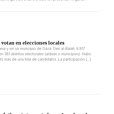
n secuestrados la semana pasada por fuerzas israelíes, en
 votan en elecciones locales
nia y en un municipio de Gaza: Deir al-Balah. 6.917
n 381 distritos electorales (aldeas o municipios). Hubo
tó más de una lista de candidatos. La participación […]