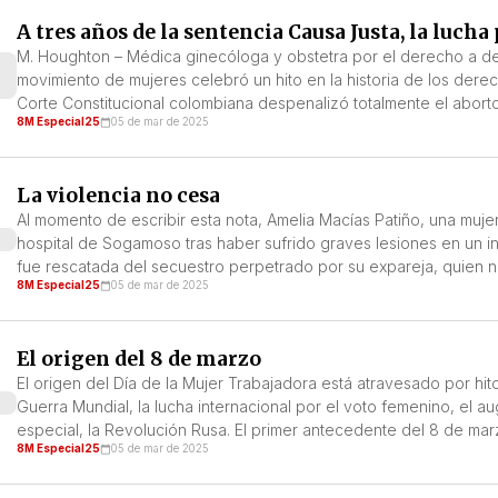
A tres años de la sentencia Causa Justa, la lucha
M. Houghton – Médica ginecóloga y obstetra por el derecho a dec
movimiento de mujeres celebró un hito en la historia de los der
Corte Constitucional colombiana despenalizó totalmente el aborto
8M Especial25
05 de mar de 2025
La violencia no cesa
Al momento de escribir esta nota, Amelia Macías Patiño, una muj
hospital de Sogamoso tras haber sufrido graves lesiones en un in
fue rescatada del secuestro perpetrado por su expareja, quien no
8M Especial25
05 de mar de 2025
El origen del 8 de marzo
El origen del Día de la Mujer Trabajadora está atravesado por hito
Guerra Mundial, la lucha internacional por el voto femenino, el a
especial, la Revolución Rusa. El primer antecedente del 8 de ma
8M Especial25
05 de mar de 2025