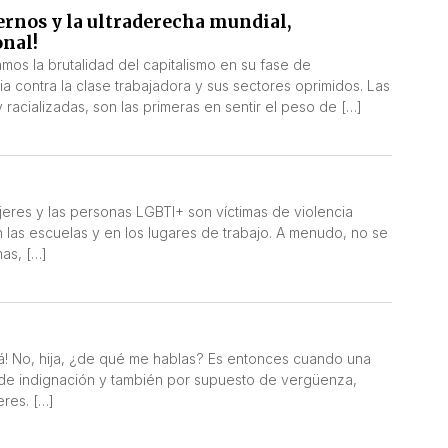
ernos y la ultraderecha mundial,
onal!
amos la brutalidad del capitalismo en su fase de
ia contra la clase trabajadora y sus sectores oprimidos. Las
racializadas, son las primeras en sentir el peso de […]
jeres y las personas LGBTI+ son víctimas de violencia
en las escuelas y en los lugares de trabajo. A menudo, no se
as, […]
má! No, hija, ¿de qué me hablas? Es entonces cuando una
de indignación y también por supuesto de vergüenza,
eres. […]