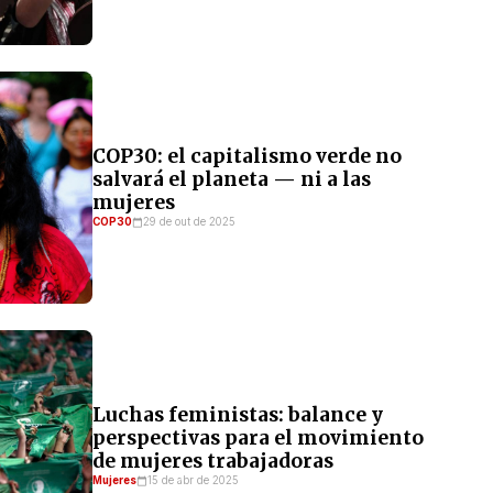
COP30: el capitalismo verde no
salvará el planeta — ni a las
mujeres
COP30
29 de out de 2025
Luchas feministas: balance y
perspectivas para el movimiento
de mujeres trabajadoras
Mujeres
15 de abr de 2025