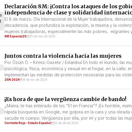
Declaración 8M: ¡Contra los ataques de los gobi
independencia de clase y solidaridad internaci
El 8 de marzo, Día Internacional de la Mujer trabajadora, denunci
decadencia, que profundiza la explotación, la miseria y la violenc
mujeres trabajadoras, especialmente las más pobres, migrantes y 
8M Especial25
05 de mar de 2025
Juntos contra la violencia hacia las mujeres
Por Özüm Ö. – Kırmızı Gazete / Estambul En todo el mundo, las mu
psicológica, física, económica y sexual en el hogar, en la calle, 
implementan las medidas de protección necesarias para las víctim
25N 2024
19 de nov de 2024
¡Es hora de que la vergüenza cambie de bando!
¿Mama, te has enterado de los “51 en Francia”? ¡Es horrible, ma
rápida búsqueda en Google, me golpea en la cara y una oleada 
sacude mi cuerpo. Vergüenza por ella, por mí y por todas las muj
Corriente Roja - Estado Español
20 de set de 2024