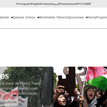
Português
English
Français
العربية
Українська
РУССКИЙ
Mundo
Quienes Somos
Movimiento Obrero
Opresiones
Teoría
Progra
NOS
de la mano de Milei y Trump
soginia de nuestro país.
atales por violencia de
as de las mujeres, niega la