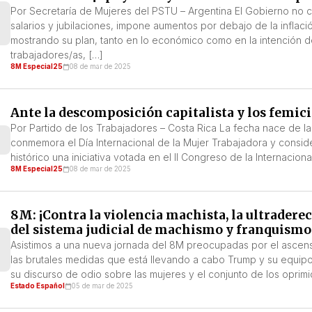
Por Secretaría de Mujeres del PSTU – Argentina El Gobierno no 
salarios y jubilaciones, impone aumentos por debajo de la inflac
mostrando su plan, tanto en lo económico como en la intención d
trabajadores/as, […]
8M Especial25
08 de mar de 2025
Ante la descomposición capitalista y los femic
Por Partido de los Trabajadores – Costa Rica La fecha nace de la 
conmemora el Día Internacional de la Mujer Trabajadora y consid
histórico una iniciativa votada en el II Congreso de la Internacion
8M Especial25
08 de mar de 2025
8M: ¡Contra la violencia machista, la ultraderec
del sistema judicial de machismo y franquismo
Asistimos a una nueva jornada del 8M preocupadas por el ascens
las brutales medidas que está llevando a cabo Trump y su equipo
su discurso de odio sobre las mujeres y el conjunto de los oprimi
Estado Español
05 de mar de 2025