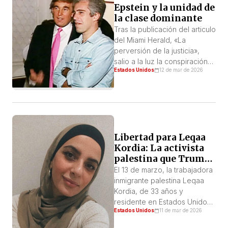
comercializa sus productos
Epstein y la unidad de
bajo la marca Swift Beef Co.
la clase dominante
JBS es una enorme
Tras la publicación del articulo
multinacional que obtuvo 22
del Miami Herald, «La
600 millones de dólares en
perversión de la justicia»,
ventas en […]
salio a la luz la conspiración
Estados Unidos
12 de mar de 2026
de Epstein en noviembre de
2018, hemos entrado en un
periodo en el que los
elementos de las teorías
conspirativas más
espeluznantes se revelan
como realidades. Jeffrey
Libertad para Leqaa
Epstein, al que en su día lo
Kordia: La activista
llamaban como un […]
palestina que Trump
ha mantenido
El 13 de marzo, la trabajadora
durante un año
inmigrante palestina Leqaa
Kordia, de 33 años y
residente en Estados Unidos,
Estados Unidos
11 de mar de 2026
cumplirá exactamente un año
desde su detención por parte