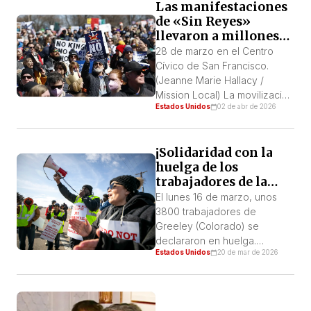
Las manifestaciones
de «Sin Reyes»
llevaron a millones
de manifestantes a
28 de marzo en el Centro
las calles
Cívico de San Francisco.
(Jeanne Marie Hallacy /
Mission Local) La movilización
Estados Unidos
02 de abr de 2026
de «Sin Reyes» del 28 de
marzo fue un poderoso grito
de protesta contra las fuerzas
¡Solidaridad con la
de la guerra y la reacción.
huelga de los
Fue la mayor concentración
trabajadores de la
de protestas callejeras en un
planta cárnica de JBS!
solo día de la historia de […]
El lunes 16 de marzo, unos
3800 trabajadores de
Greeley (Colorado) se
declararon en huelga.
Estados Unidos
20 de mar de 2026
Representados por el
sindicato UFCW Local 7, se
enfrentan a la multinacional
brasileña JBS, que a menudo