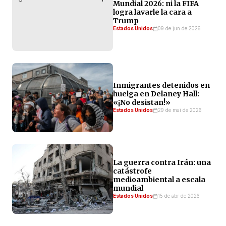
Mundial 2026: ni la FIFA
incluyen desde […]
logra lavarle la cara a
Trump
Estados Unidos
09 de jun de 2026
Inmigrantes detenidos en
huelga en Delaney Hall:
«¡No desistan!»
Estados Unidos
29 de mai de 2026
La guerra contra Irán: una
catástrofe
medioambiental a escala
mundial
Estados Unidos
15 de abr de 2026