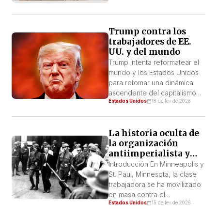
del Servicio de Inmigración y
Control de Aduanas (ICE) y la
imposición de una pena de
Trump contra los
prisión política disfrazada de
trabajadores de EE.
caso de estatus migratorio.
UU. y del mundo
Sigue encarcelada en un […]
Trump intenta reformatear el
mundo y los Estados Unidos
para retomar una dinámica
ascendente del capitalismo
Estados Unidos
18 de fev de 2026
imperialista estadounidense,
hoy en evidente decadencia.
Su política parte del
La historia oculta de
reconocimiento de que el
la organización
mantenimiento del
antiimperialista y
funcionamiento “normal” de la
antifascista en
economía capitalista mundial
Introducción En Minneapolis y
Minneapolis
ha pasado a favorecer el
St. Paul, Minnesota, la clase
emergente imperialismo
trabajadora se ha movilizado
capitalista chino. La
en masa contra el
Estados Unidos
15 de fev de 2026
concentración y
Departamento de Seguridad
centralización del capital,
Nacional (DHS). El DHS envió