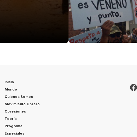
Inicio
Mundo
Quienes Somos
Movimiento Obrero
Opresiones
Teoría
Programa
Especiales