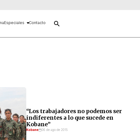
search
ma
Especiales
Contacto
“Los trabajadores no podemos ser
indiferentes a lo que sucede en
Kobane”
Kobane
06 de ago de 2015