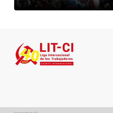
milicias kurdas estaban compuestas por […]