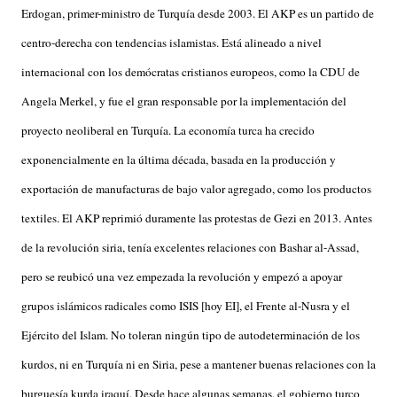
Erdogan, primer-ministro de Turquía desde 2003. El AKP es un partido de
centro-derecha con tendencias islamistas. Está alineado a nivel
internacional con los demócratas cristianos europeos, como la CDU de
Angela Merkel, y fue el gran responsable por la implementación del
proyecto neoliberal en Turquía. La economía turca ha crecido
exponencialmente en la última década, basada en la producción y
exportación de manufacturas de bajo valor agregado, como los productos
textiles. El AKP reprimió duramente las protestas de Gezi en 2013. Antes
de la revolución siria, tenía excelentes relaciones con Bashar al-Assad,
pero se reubicó una vez empezada la revolución y empezó a apoyar
grupos islámicos radicales como ISIS [hoy EI], el Frente al-Nusra y el
Ejército del Islam. No toleran ningún tipo de autodeterminación de los
kurdos, ni en Turquía ni en Siria, pese a mantener buenas relaciones con la
burguesía kurda iraquí. Desde hace algunas semanas, el gobierno turco