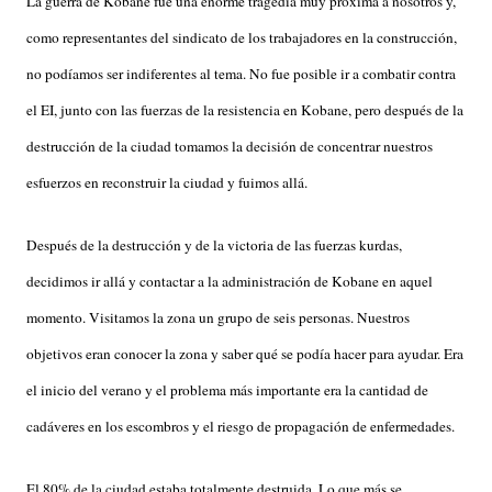
La guerra de Kobane fue una enorme tragedia muy próxima a nosotros y,
como representantes del sindicato de los trabajadores en la construcción,
no podíamos ser indiferentes al tema. No fue posible ir a combatir contra
el EI, junto con las fuerzas de la resistencia en Kobane, pero después de la
destrucción de la ciudad tomamos la decisión de concentrar nuestros
esfuerzos en reconstruir la ciudad y fuimos allá.
Después de la destrucción y de la victoria de las fuerzas kurdas,
decidimos ir allá y contactar a la administración de Kobane en aquel
momento. Visitamos la zona un grupo de seis personas. Nuestros
objetivos eran conocer la zona y saber qué se podía hacer para ayudar. Era
el inicio del verano y el problema más importante era la cantidad de
cadáveres en los escombros y el riesgo de propagación de enfermedades.
El 80% de la ciudad estaba totalmente destruida. Lo que más se