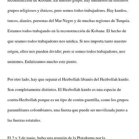
reconstrucción de Kobane. En nuestro grupo, hay miembros de distintos
grupos religiosos y étnicos, pero somos todos trabajadores. Hay kurdos,
turcos, alauíes, personas del Mar Negro y de muchas regiones de Turquía.
Estamos todos trabajando en la reconstrucción de Kobane. El hecho de
que seamos todos trabajadores nos unifica. Si nos importa tanto nuestro
origen, ellos nos pueden dividir; pero si somos todos trabajadores, nos
uniremos. Enfatizamos mucho este punto.
Por otro lado, hay que separar el Hezbollah libanés del Hezbollah kurdo.
Son completamente distintos. El Hezbollah kurdo es una especie de
contra-Hezbollah porque es un tipo de contra-guerrilla, como los grupos
paramilitares colombianos, una fuerza que puede ser movilizada junto a
las fuerzas estatales.
El 2 y 3 de junio, hubo una reunión de la Plataforma por la