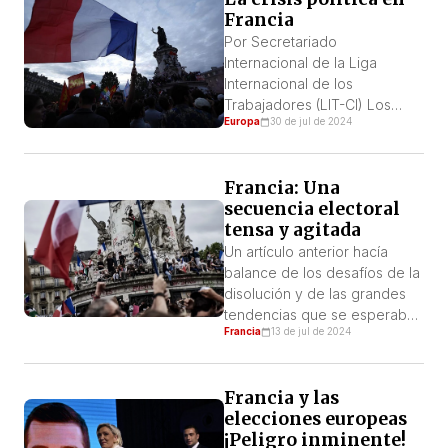
Francia
de protestas contra las
llamadas “megacuencas”,
Por Secretariado
depósitos artificiales de agua
Internacional de la Liga
robados al medio ambiente y
Internacional de los
a la sociedad, contra los […]
Trabajadores (LIT-CI) Los
Europa
30 de jul de 2024
Juegos Olímpicos de París
mezclan el espectáculo de
los acontecimientos
Francia: Una
deportivos retransmitidos en
secuencia electoral
todo el mundo con las
tensa y agitada
tensiones políticas muy
presentes. Las protestas
Un artículo anterior hacía
contra la presencia de Israel
balance de los desafíos de la
en los juegos y el sabotaje de
disolución y de las grandes
las vías del tren el día de […]
tendencias que se esperaban
Francia
13 de jul de 2024
para las elecciones
legislativas exprés que
Macron preparó para
Francia y las
nosotros la tarde del 9 de
elecciones europeas
junio. Más recientemente
¡Peligro inminente!
quisimos dar la imagen más