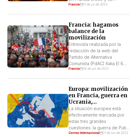
Francia
01 de jul de 2023
extiende desde el asesinato
del joven Nahel a manos de
un policía en Nanterre. Los
Francia: hagamos
jóvenes de las periferias se
balance de la
identifican con el caso y se
movilización
han solidarizado y exigido
que situaciones como ésta no
Entrevista realizada por la
vuelvan a repetirse. […]
redacción de la web del
Partido de Alternativa
Comunista (PdAC) Italia El 6
Francia
06 de jun de 2023
de junio será una nueva
jornada de movilizaciones y
huelgas contra la «reforma»
Europa: movilización
previsional y contra Macron.
en Francia, guerra en
Fabiana Stefanoni, dirigente
Ucrania,
de la LIT-Cuarta International
estancamiento
y directora del sitio web
La situación europea está
económico
alternativacomunista.org, se
efectivamente marcada por
reunió en París con Michaël
estas tres grandes
Lenoir, compañero […]
cuestiones: la guerra de Putin
Correo Internacional
01 de jun de 2023
contra Ucrania, la gran