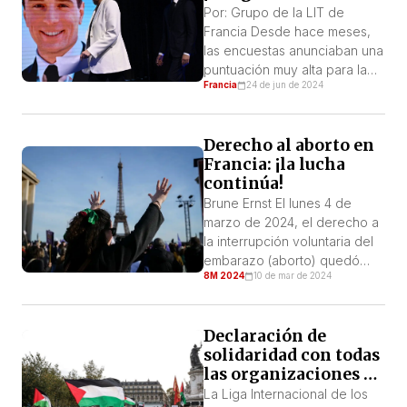
precisa y fiel posible de la
Por: Grupo de la LIT de
campaña legislativa de la
Francia Desde hace meses,
Agrupación Nacional (RN) […]
las encuestas anunciaban una
puntuación muy alta para la
Francia
24 de jun de 2024
Agrupación Nacional (RN) y
una importante derrota de la
llamada “Macronie” en las
Derecho al aborto en
elecciones europeas. La RN
Francia: ¡la lucha
tiene sus raíces en la antigua
continúa!
tradición racista y fascista
francesa agrupada en el
Brune Ernst El lunes 4 de
Frente Nacional. Esto la
marzo de 2024, el derecho a
convierte […]
la interrupción voluntaria del
embarazo (aborto) quedó
8M 2024
10 de mar de 2024
consagrado en la
Constitución francesa, tras la
votación de los diputados
Declaración de
reunidos en Congreso en
solidaridad con todas
Versalles. Se trata de una
las organizaciones y
importante victoria que
militantes que
podemos celebrar, porque es
La Liga Internacional de los