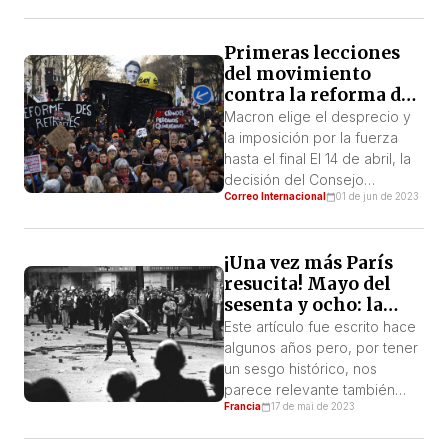
movilización social en Francia
y el estancamiento
Primeras lecciones
económico que atraviesa el
del movimiento
continente. Un estancamiento
contra la reforma de
acompañado de una fuerte
las pensiones en
inflación y de una banca en
Macron elige el desprecio y
Francia
crisis (Crédit Suisse, Deutsche
la imposición por la fuerza
Bank) que podría llegar a
hasta el final El 14 de abril, la
derivar en una […]
decisión del Consejo
Correo Internacional
01 de jun de 2023
Constitucional era esperada
por algunos como un
elemento clave de la
¡Una vez más París
movilización contra la
resucita! Mayo del
«reforma» de las pensiones
sesenta y ocho: la
que Macron decidió imponer
revolución hace
a los franceses, a pesar de
Este artículo fue escrito hace
temblar al
una oposición masiva a ésta
algunos años pero, por tener
capitalismo
que […]
un sesgo histórico, nos
parece relevante también
Francia
17 de mai de 2023
hoy, especialmente en
relación con las gigantescas