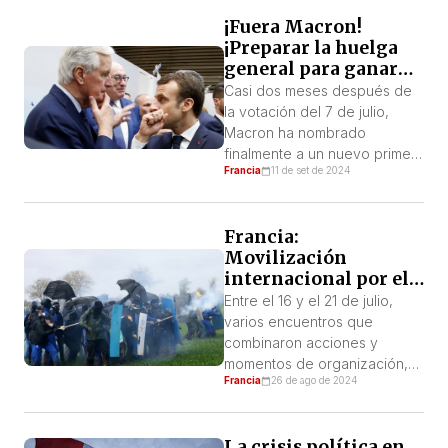
su esposa. Durante casi diez
¡Fuera Macron!
años, Gisèle fue drogada por
¡Preparar la huelga
su marido y violada sin su
general para ganar
conocimiento más de cien
las reivindicaciones!
veces por unos cincuenta
Casi dos meses después de
hombres, también acusados
la votación del 7 de julio,
de violación […]
Macron ha nombrado
finalmente a un nuevo primer
Francia
11 de set de 2024
ministro. Esta decisión
confirma el total desprecio
del Elíseo por los resultados
Francia:
de la segunda vuelta de las
Movilización
elecciones legislativas
internacional por el
anticipadas. No sólo Michel
agua (y más)
Barnier le ofrece todas las
Entre el 16 y el 21 de julio,
garantías para continuar con
varios encuentros que
la misma política […]
combinaron acciones y
momentos de organización,
Francia
26 de ago de 2024
reunieron a más de 30.000
participantes en el oeste de
Francia. Estos encuentros
La crisis política en
formaban parte de una serie