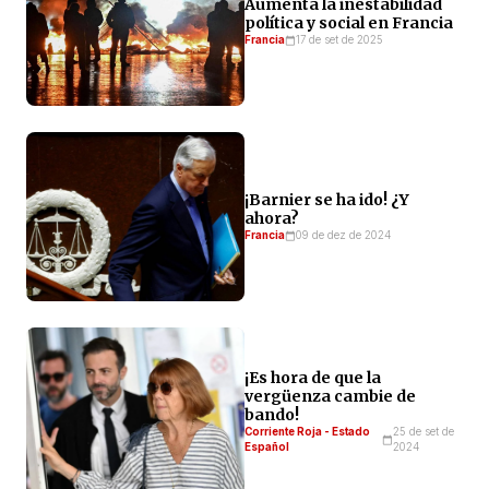
Aumenta la inestabilidad
política y social en Francia
Francia
17 de set de 2025
¡Barnier se ha ido! ¿Y
ahora?
Francia
09 de dez de 2024
¡Es hora de que la
vergüenza cambie de
bando!
Corriente Roja - Estado
25 de set de
Español
2024