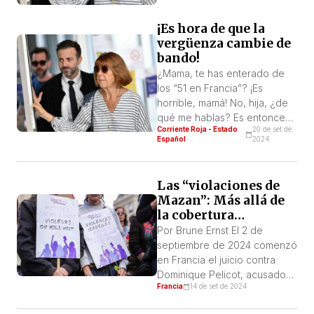
¡Es hora de que la
vergüenza cambie de
bando!
¿Mama, te has enterado de
los “51 en Francia”? ¡Es
horrible, mamá! No, hija, ¿de
qué me hablas? Es entonces
Corriente Roja - Estado
20 de set de
cuando una rápida búsqueda
Español
2024
en Google, me golpea en la
cara y una oleada de
indignación y también por
Las “violaciones de
supuesto de vergüenza,
Mazan”: Más allá de
sacude mi cuerpo. Vergüenza
la cobertura
por ella, por mí y por todas
mediática
Por Brune Ernst El 2 de
las mujeres. […]
¡organicemos la
septiembre de 2024 comenzó
lucha contra la
en Francia el juicio contra
violencia sexual!
Dominique Pelicot, acusado
Francia
14 de set de 2024
de ser el organizador de
numerosas violaciones contra