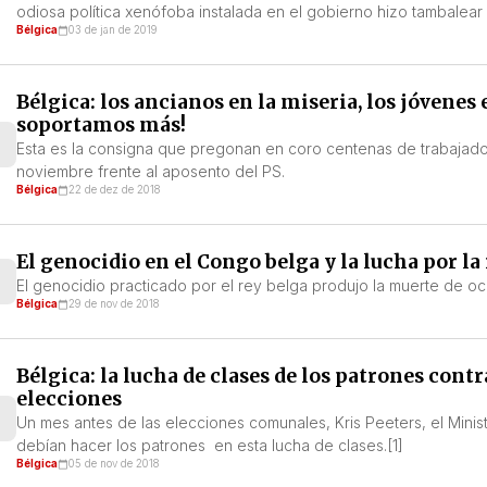
odiosa política xenófoba instalada en el gobierno hizo tambalear 
Bélgica
03 de jan de 2019
Bélgica: los ancianos en la miseria, los jóvenes 
soportamos más!
Esta es la consigna que pregonan en coro centenas de trabajador
noviembre frente al aposento del PS.
Bélgica
22 de dez de 2018
El genocidio en el Congo belga y la lucha por la
El genocidio practicado por el rey belga produjo la muerte de o
Bélgica
29 de nov de 2018
Bélgica: la lucha de clases de los patrones contr
elecciones
Un mes antes de las elecciones comunales, Kris Peeters, el Mini
debían hacer los patrones en esta lucha de clases.[1]
Bélgica
05 de nov de 2018