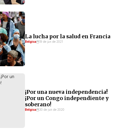
La lucha por la salud en Francia
Bélgica
19 de jan de 2021
¡Por una nueva independencia!
¡Por un Congo independiente y
soberano!
Bélgica
30 de jun de 2020