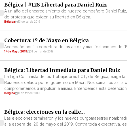
Bélgica | #12S Libertad para Daniel Ruiz
A un año del encarcelamiento de nuestro compañero Daniel Ruiz,
de protesta que exigen su libertad en Bélgica.
Bélgica
13 de set de 2019
Cobertura: 1º de Mayo en Bélgica
Acompañe aquí la cobertura de los actos y manifestaciones del 
1º de Mayo 2019
01 de mai de 2019
Bélgica: Libertad Inmediata para Daniel Ruiz
La Liga Comunista de los Trabajadores LCT, de Bélgica, exige la in
Ruiz encarcelado por el gobierno de Macri. Nos sumamos así la ca
comprometemos a impulsar la misma. Entendemos esta detención c
Bélgica
11 de fev de 2019
Bélgica: elecciones en la calle…
Las elecciones terminaron y los nuevos burgomaestres nombrados
a la espera del 26 de mayo del 2019. Contra toda expectativa, est