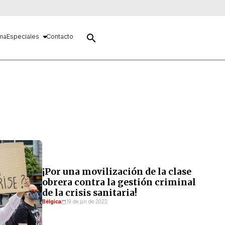
search
ma
Especiales
Contacto
¡Por una movilización de la clase
obrera contra la gestión criminal
de la crisis sanitaria!
Bélgica
19 de jan de 2022