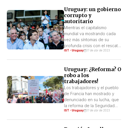
utilizando la huelga y la
Uruguay: un gobierno
movilización en las calles para
corrupto y
pelear y conquistar sus
autoritario
reclamos. Ni la historia, ni la
fecha evoca un día de fiesta
Mientras el capitalismo
ni un paseo a la […]
mundial va mostrando cada
vez más síntomas de su
profunda crisis con el rescate
IST - Uruguay
17 de abr de 2023
del Silicon Valley Bank y sus
consecuencias; las masas en
Francia se levantan contra
Uruguay: ¿Reforma? O
Macron con el detonante de
robo a los
la reforma de las jubilaciones
trabajadores!
en una lucha que es de
impacto mundial. En este
Los trabajadores y el pueblo
marco es que en […]
de Francia han mostrado y
denunciado en su lucha, que
la reforma de la Seguridad
IST - Uruguay
17 de abr de 2023
Social tiene como fin el
rebajarnos las jubilaciones y
hacernos trabajar más años.