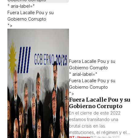
" aria-label="
trabajar cinco años más, a las
Fuera Lacalle Pou y su
generaciones más jóvenes.
Gobierno Corrupto
Mientras tanto, en […]
">
Fuera Lacalle Pou y su
Gobierno Corrupto
" arial-label="
Fuera Lacalle Pou y su
Gobierno Corrupto
">
Fuera Lacalle Pou y su
Gobierno Corrupto
En el cierre de este 2022
estamos transitando una
brutal crisis en las
instituciones, el régimen y el
IST - Uruguay
21 de dez de 2022