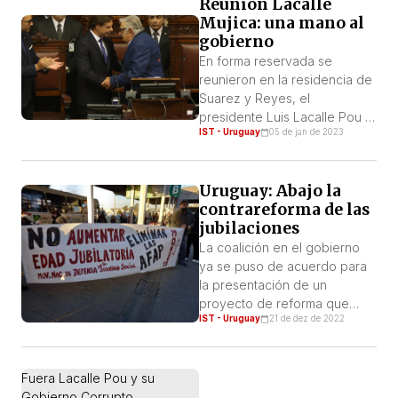
Reunión Lacalle
Trabajaremos más para
Mujica: una mano al
cobrar menos. Con estos
gobierno
cambios muchos trabajadores
y trabajadoras no llegarán ni
En forma reservada se
siquiera a poder jubilarse o
reunieron en la residencia de
tener una […]
Suarez y Reyes, el
presidente Luis Lacalle Pou y
IST - Uruguay
05 de jan de 2023
el ex presidente y dirigente
del Frente Amplio José
Mujica. Según el semanario
Uruguay: Abajo la
Búsqueda existió entre ambos
contrareforma de las
“buena sintonía” y hablaron
jubilaciones
de temas de coyuntura. Nadie
puede ignorar que ésta fue
La coalición en el gobierno
una reunión en plena crisis
ya se puso de acuerdo para
del gobierno […]
la presentación de un
proyecto de reforma que
IST - Uruguay
21 de dez de 2022
atenta contra los derechos de
los trabajadores. Con este
proyecto se plantea que la
Fuera Lacalle Pou y su
edad de jubilación pase a ser
Gobierno Corrupto
65 años, obligándonos a