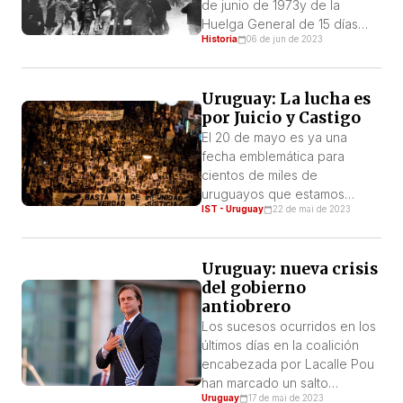
de junio de 1973y de la
Huelga General de 15 días
Historia
06 de jun de 2023
con la que los trabajadores
resistieron lainstauración de la
dictadura. Ponemos a
Uruguay: La lucha es
disposición la revista
por Juicio y Castigo
publicada en ist.uy de
Izquierda Socialista de los
El 20 de mayo es ya una
Trabajadores (IST) sección
fecha emblemática para
uruguaya de la LIT-CI. Este
cientos de miles de
trabajo […]
uruguayos que estamos
IST - Uruguay
22 de mai de 2023
dispuestos a continuar
levantando las banderas de
lucha por los Derechos
Uruguay: nueva crisis
Humanos de ayer y también
del gobierno
del presente. En el marco del
antiobrero
Plan Cóndor, que asoló de
crueles dictaduras a nuestra
Los sucesos ocurridos en los
América Latina en la década
últimos días en la coalición
de los […]
encabezada por Lacalle Pou
han marcado un salto
Uruguay
17 de mai de 2023
cualitativo en su crisis. Tan es