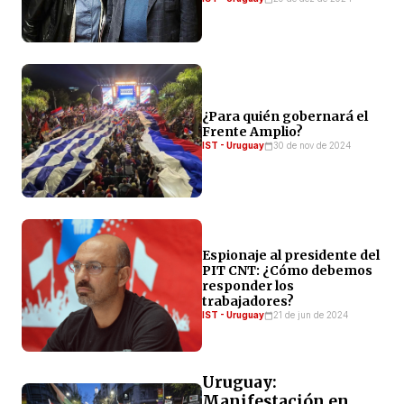
¿Para quién gobernará el
Frente Amplio?
IST - Uruguay
30 de nov de 2024
Espionaje al presidente del
PIT CNT: ¿Cómo debemos
responder los
trabajadores?
IST - Uruguay
21 de jun de 2024
Uruguay:
Manifestación en