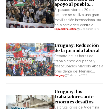
apoyo al pueblo
Palestino
El pasado viernes 20 de
octubre se realizó una gran
movilización internacionalista
en Montevideo contra el
Especial Palestina
25 de out de 2023
genocidio que está llevando
adelante el Estado sionista de
Israel en Palestina. Lo que
Uruguay: Reducción
estamos presenciando no es
de la jornada laboral
una guerra, es una enorme
masacre sobre civiles en la
Reparto de las horas de
franja de Gaza. Frente a ello
trabajo entre ocupados y
miles de personas marchamos
desocupados Marcelo Abdala
por […]
presidente del Plenario
Uruguay
10 de out de 2023
Intersindical de
Trabajadores – Convención
Nacional de Trabajadores PIT
Uruguay: los
CNT planteó en el paro
trabajadores ante
parcial de agosto el tema de
enormes desafíos
la reducción de la jornada
laboral. Desde entonces y en
La brutal crisis de Argentina