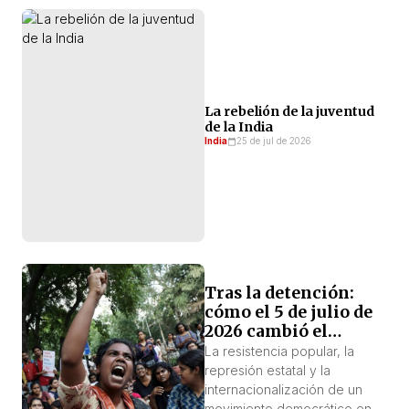
La rebelión de la juventud
de la India
India
25 de jul de 2026
Tras la detención:
cómo el 5 de julio de
2026 cambió el
equilibrio político en
La resistencia popular, la
Cachemira
represión estatal y la
internacionalización de un
movimiento democrático en