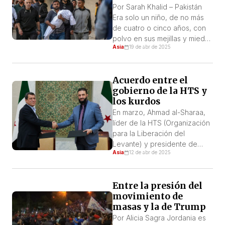
niños de Gaza
«Ejército de los Puros»). Los
Por Sarah Khalid – Pakistán
turistas eran en su mayoría
Era solo un niño, de no más
visitantes procedentes […]
de cuatro o cinco años, con
polvo en sus mejillas y miedo
Asia
19 de abr de 2025
en sus ojos grandes e
inocentes. Cuando las balas
llovieron como una tormenta
Acuerdo entre el
del cielo, él hizo lo que
gobierno de la HTS y
cualquier niño haría: corrió.
los kurdos
No hacia un lugar seguro,
porque no lo […]
En marzo, Ahmad al-Sharaa,
líder de la HTS (Organización
para la Liberación del
Levante) y presidente de
Asia
12 de abr de 2025
Siria luego del derrocamiento
de la dictadura de al-Assad,
se reunió con Mazlum Abdi,
Entre la presión del
comandante de las FDS
movimiento de
(Fuerzas Democráticas de
masas y la de Trump
Siria), la fuerza armada de los
kurdos en Siria. En esa
Por Alicia Sagra Jordania es