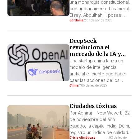
reunión se establecieron las
una monarquía constitucional,
bases de […]
con un parlamento bicameral.
El rey, Abdulhah II, posee
Jordania
07 de abr de 2025
amplios poderes. Entre ellos
tiene el poder de nombrar al
primer ministro y al resto del
DeepSeek
gobierno y el de disolver el
revoluciona el
parlamento. Diferentes
mercado de la IA y
partidos[1] compiten en las
provoca una caída
elecciones parlamentarias,
Una startup china lanza un
histórica en las
pero enfrentan grandes
modelo de inteligencia
acciones de las big
limitaciones desde el punto
artificial eficiente que hace
techs
de […]
caer las acciones de los
China
05 de fev de 2025
gigantes tecnológicos. ¿Qué
quiere decir esto? Por Marcel
Wando DeepSeek, una
Ciudades tóxicas
startup china de inteligencia
artificial, lanzó recientemente
Por Adhiraj – New Wave El 22
un modelo de IA de código
de noviembre del año
abierto que rivaliza con los
pasado, la capital india, Delhi,
desarrollos de las gigantes
registró un índice de calidad
Crisis climática y
03 de fev de
tecnológicas
del aire de 404, lo que