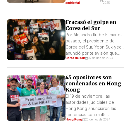
ambiental
2025
estadounidenses, y utiliza
significaba que el aire de
significativamente […]
Delhi era peligroso. Las
ciudades vecinas del norte
Fracasó el golpe en
de la India, como Noida,
Corea del Sur
Gurgaon y Ghaziabad,
Por Alejandro Iturbe El martes
registraron cada una un IQA
pasado, el presidente de
superior a […]
Corea del Sur, Yoon Suk-yeol,
anunció por televisión que
Corea del Sur
07 de dez de 2024
había declarado la Ley
Marcial por la cual suspendía
las actividades del
45 opositores son
Parlamento y todas las
condenados en Hong
“garantías constitucionales”:
Kong
prohibición de las actividades
políticas y suspensión del
El 19 de noviembre, las
hábeas corpus (lo que
autoridades judiciales de
implicaba la facultad de
Hong Kong anunciaron las
detención arbitraria por […]
sentencias contra 45
Hong Kong
20 de nov de 2024
miembros de la oposición por
organizar una votación