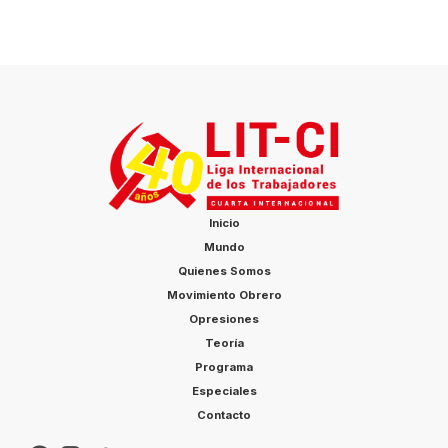
primaria para unificar la
llamada “oposición
pandemócrata” en julio de
2020, en la que participaron
610.000 votantes. Las
sentencias oscilan entre 4 y
10 años de prisión. El jurista
Benny Tai, profesor […]
Inicio
Mundo
Quienes Somos
Movimiento Obrero
Opresiones
Teoría
Programa
Especiales
Contacto