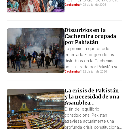
Cachemira
08 de jul de 2026
Jammu y Cachemira, bajo
administración pakistaní
Cuando las autoridades
pakistaníes detuvieron a
Disturbios en la
Shaukat Nawaz Mir, miembro
Cachemira ocupada
destacado del Comité
por Pakistán
Conjunto de Acción Awami
(JAAC), esperaban frenar el
La promesa que quedó
impulso de un movimiento
enterrada El origen de los
que ya había soportado
disturbios en la Cachemira
semanas de represión,
administrada por Pakistán se
detenciones e intimidación
Cachemira
22 de jun de 2026
remonta a octubre de 2025,
[…]
cuando, tras meses de
protestas y movilizaciones
La crisis de Pakistán
masivas, el gobierno de la
y la necesidad de una
Cachemira administrada por
Asamblea
Pakistán y las autoridades
Constituyente
federales de Pakistán
El fin del equilibrio
revolucionaria
firmaron un acuerdo con el
constitucional Pakistán
Comité Conjunto de Acción
atraviesa actualmente una
Popular de […]
profunda crisis constitucional.