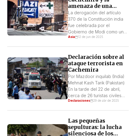
amenaza de una
entonces se habían
guerra mundial
producido huelgas generales
La derogación del artículo
regulares hasta que llegó la
370 de la Constitución india
pandemia. Las huelgas
fue celebrada por el
pasadas fueron enormes
Gobierno de Modi como una
Asia
12 de jun de 2025
huelgas de un […]
gran victoria nacionalista. Esta
enmienda, que puso fin a la
limitada autonomía de
Declaración sobre al
Cachemira, se presentó como
ataque terrorista en
el cambio que traería una paz
Cachemira
duradera a Cachemira, a la
que pronto seguiría la
Por Mazdoor inquilab (India)
prosperidad. En cambio,
Mehnat Kash Tarik (Pakistan)
convirtió Cachemira […]
En la tarde del 22 de abril,
cerca de 26 turistas civiles
Declaraciones
29 de abr de 2025
fueron asesinados a tiros por
militantes que se identificaron
como miembros del «Frente
Las pequeñas
de Resistencia de Cachemira»
sepulturas: la lucha
(TRF), una escisión de
silenciosa de los
Lashkar-e-taiba (literalmente