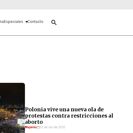
search
ma
Especiales
Contacto
Polonia vive una nueva ola de
protestas contra restricciones al
aborto
Mujeres
03 de nov de 2020