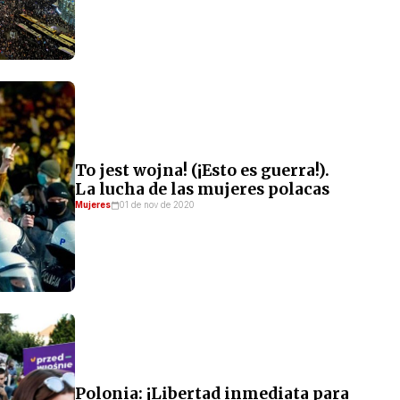
To jest wojna! (¡Esto es guerra!).
La lucha de las mujeres polacas
Mujeres
01 de nov de 2020
Polonia: ¡Libertad inmediata para