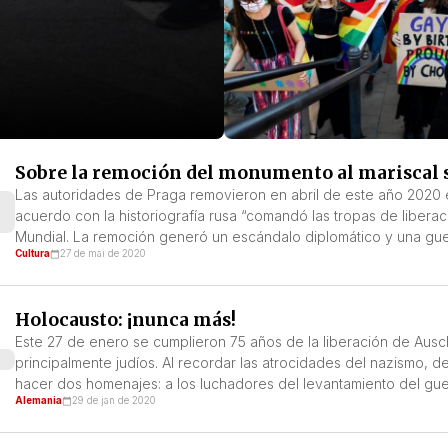
Sobre la remoción del monumento al mariscal s
Las autoridades de Praga removieron en abril de este año 2020 e
acuerdo con la historiografía rusa “comandó las tropas de libera
Mundial. La remoción generó un escándalo diplomático y una gue
Cultura
27 de mai de 2020
Holocausto: ¡nunca más!
Este 27 de enero se cumplieron 75 años de la liberación de Ausc
principalmente judíos. Al recordar las atrocidades del nazismo, 
hacer dos homenajes: a los luchadores del levantamiento del guet
Alemania
29 de jan de 2020