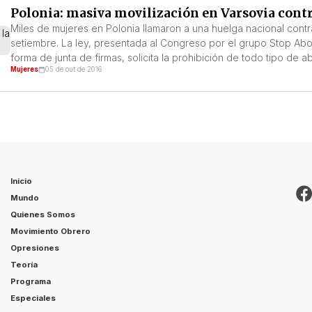
Polonia: masiva movilización en Varsovia contra 
Miles de mujeres en Polonia llamaron a una huelga nacional cont
setiembre. La ley, presentada al Congreso por el grupo Stop Ab
forma de junta de firmas, solicita la prohibición de todo tipo de a
Mujeres
05 de out de 2016
Inicio
Mundo
Quienes Somos
Movimiento Obrero
Opresiones
Teoría
Programa
Especiales