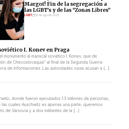
Margot! Fin de la segregación a
las LGBT’s y de las “Zonas Libres”
LGBT
19 de ago de 2020
oviético I. Konev en Praga
l monumento al mariscal soviético I. Konev, que de
ción de Checoslovaquia” al final de la Segunda Guerra
rra de informaciones. Las autoridades rusas acusan a […]
hwitz, donde fueron ejecutados 1.3 millones de personas,
de las cuales Auschwitz es apenas una parte, queremos
o de Varsovia y a dos militantes de la […]