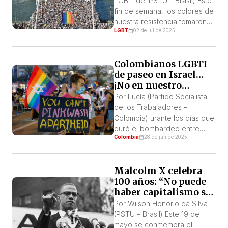
el mundo!
inocente allí en Santo
LGBTI del PSTU – Brasil) Este
Amaroentonces […]
fin de semana, los colores de
nuestra resistencia tomaron
LGBT
02 de jul de 2025
las calles de decenas de
ciudades del mundo. El Día
del Orgullo LGBTI+ de este
Colombianos LGBTI
año no fue solo una
de paseo en Israel…
celebración: fue un grito, una
¡No en nuestro
denuncia, una revuelta. En un
nombre!
momento en que la extrema
Por Lucía (Partido Socialista
derecha […]
de los Trabajadores –
Colombia) urante los días que
duró el bombardeo entre
Colombia
28 de jun de 2025
Israel e Irán, se conoció de un
grupo de colombianos que
quedó atrapado en Tel Aviv,
Malcolm X celebra
entre ellos David Polanía, hijo
100 años: “No puede
de los comediantes Polilla y la
haber capitalismo sin
fallecida Fabiola Posada, y el
racismo”
periodista Camilo Pardo. Pero
Por Wilson Honório da Silva
¿qué hacían […]
(PSTU – Brasil) Este 19 de
mayo se conmemora el