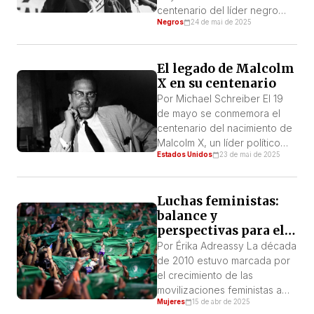
centenario del líder negro
Negros
24 de mai de 2025
que se convirtió en un
referente en la lucha contra el
racismo. Con una carrera
El legado de Malcolm
marcada por una oratoria
X en su centenario
espectacular, posiciones
siempre controvertidas y un
Por Michael Schreiber El 19
innegable talante militante,
de mayo se conmemora el
Malcolm X es un símbolo de la
centenario del nacimiento de
lucha […]
Malcolm X, un líder político
Estados Unidos
23 de mai de 2025
fundamental del siglo XX. Las
ideas y enseñanzas de
Malcolm, expresadas en sus
Luchas feministas:
discursos y entrevistas, han
balance y
tenido una influencia que
perspectivas para el
trasciende su época, no solo
movimiento de
en el movimiento de
Por Érika Adreassy La década
mujeres trabajadoras
liberación negra en Estados
de 2010 estuvo marcada por
Unidos, sino […]
el crecimiento de las
movilizaciones feministas a
Mujeres
15 de abr de 2025
escala global, con un punto