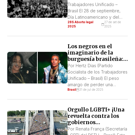
victoria democrática, ha sido
autonomía
Trabajadores Unificado –
un enorme avance en materia
Brasil El 28 de septiembre,
de […]
Día Latinoamericano y del
28S Aborto legal
27 de set de
Caribe por la Legalización del
2025
2025
Aborto, es un momento
fundamental para reafirmar: la
lucha por la legalización del
Los negros en el
aborto no es un tema
imaginario de la
secundario ni una cuestión de
burguesía brasileña:
moralidad individual, sino una
el caso de los MC’s
Por Hertz Dias (Partido
cuestión vital de salud
Oruam y Poze
Socialista de los Trabajadores
pública, de […]
Unificado – Brasil) El peso
amargo de perder una
Brasil
31 de jul de 2025
luchael llanto de una madre la
favela que todo escuchacon
los colores de Brasil falta
Orgullo LGBTI+ ¡Una
uncolor rojo, que era de la
revuelta contra los
sangre de los moradoresel
gobiernos
estado solo estaba haciendo
reaccionarios de todo
su trabajomatando a un
Por Renata França (Secretaría