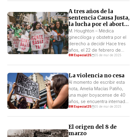
cabo Trump y su equipo de
A tres años de la
gobierno, se siente fuerte
sentencia Causa Justa,
para lanzar sus ataques y su
la lucha por el aborto
discurso de odio sobre las
legal debe continuar
mujeres y el conjunto de los
M. Houghton – Médica
oprimidos. […]
ginecóloga y obstetra por el
derecho a decidir Hace tres
años, el 22 de febrero de
8M Especial25
05 de mar de 2025
2022, el movimiento de
mujeres celebró un hito en la
historia de los derechos
La violencia no cesa
sexuales y reproductivos en
Colombia y el mundo. La
Al momento de escribir esta
Corte Constitucional
nota, Amelia Macías Patiño,
colombiana despenalizó
una mujer boyacense de 40
totalmente el aborto hasta las
años, se encuentra internada
8M Especial25
05 de mar de 2025
24 semanas y […]
en un hospital de Sogamoso
tras haber sufrido graves
lesiones en un intento de
El origen del 8 de
feminicidio por parte de su
marzo
pareja. Lenis Martínez fue