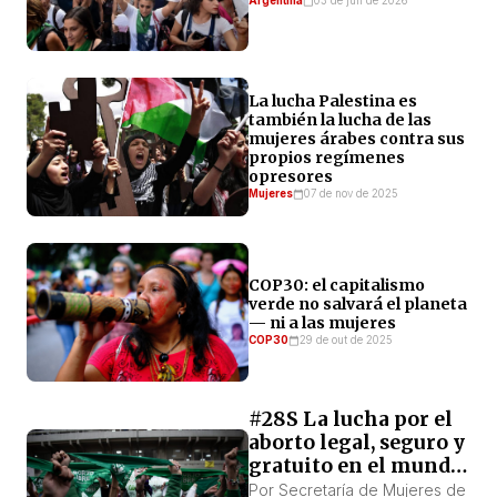
Argentina
03 de jun de 2026
La lucha Palestina es
también la lucha de las
mujeres árabes contra sus
propios regímenes
opresores
Mujeres
07 de nov de 2025
COP30: el capitalismo
verde no salvará el planeta
— ni a las mujeres
COP30
29 de out de 2025
#28S La lucha por el
aborto legal, seguro y
gratuito en el mundo,
más vigente que
Por Secretaría de Mujeres de