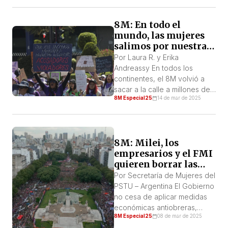
culminante en la Huelga
Internacional de Mujeres de
8M: En todo el
2017/2018. Denominada
mundo, las mujeres
“Primavera Feminista”, esta
salimos por nuestras
ola de protestas no fue un
vidas, nuestros
fenómeno aislado, sino parte
Por Laura R. y Erika
derechos y contra el
de un escenario de
Andreassy En todos los
avance de la extrema
polarización social. Se ha
continentes, el 8M volvió a
derecha
vinculado a […]
sacar a la calle a millones de
8M Especial25
14 de mar de 2025
personas. En el centro de la
agenda para este día, el
rechazo a una ultraderecha
global que inventa términos
8M: Milei, los
para criminalizar a los
empresarios y el FMI
movimientos sociales y
quieren borrar las
amenaza con recortar los
conquistas
derechos de las mujeres, […]
Por Secretaría de Mujeres del
femeninas y de las
PSTU – Argentina El Gobierno
diversidades
no cesa de aplicar medidas
¡Apoyemos y unamos
económicas antiobreras,
las luchas para
8M Especial25
08 de mar de 2025
recorta salarios y jubilaciones,