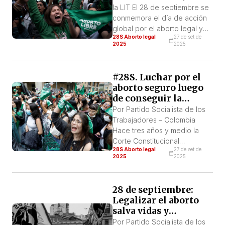
nunca
la LIT El 28 de septiembre se
conmemora el día de acción
global por el aborto legal y
28S Aborto legal
27 de set de
seguro, establecido por el V
2025
2025
Encuentro Feminista
Latinoamericano y del Caribe.
El origen de esta fecha se
#28S. Luchar por el
refiere el 28 de septiembre
aborto seguro luego
de 1871, cuando fue
de conseguir la
proclamada en Brasil la
despenalización
Por Partido Socialista de los
“libertad de […]
Trabajadores – Colombia
Hace tres años y medio la
Corte Constitucional
28S Aborto legal
27 de set de
despenalizó el aborto en
2025
2025
Colombia hasta las 24
semanas de gestación a
pedido de la persona
28 de septiembre:
gestante, y por causales
Legalizar el aborto
desde las 24 semanas hasta
salva vidas y
el término. Esta enorme
garantiza la
Por Partido Socialista de los