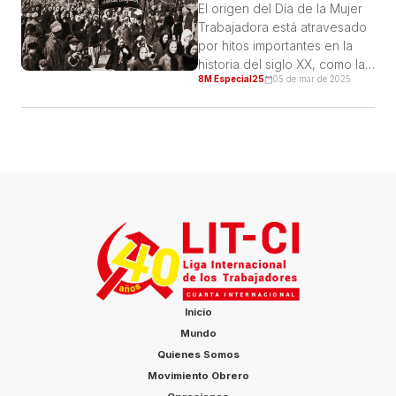
rescatada del secuestro
El origen del Día de la Mujer
perpetrado por su expareja,
Trabajadora está atravesado
quien no solo la sometió a
por hitos importantes en la
maltratos, […]
historia del siglo XX, como la
8M Especial25
05 de mar de 2025
Primera Guerra Mundial, la
lucha internacional por el voto
femenino, el auge del
sindicalismo en Estados
Unidos y Europa, y, en
especial, la Revolución Rusa.
El primer antecedente del 8
de marzo se encuentra […]
Inicio
Mundo
Quienes Somos
Movimiento Obrero