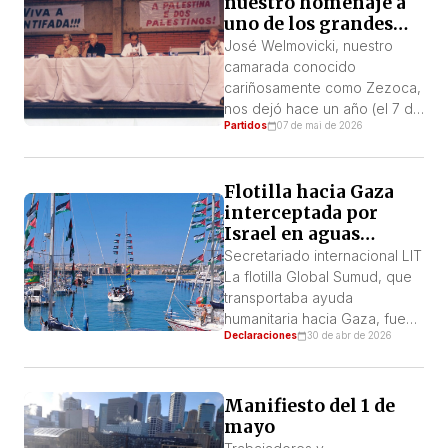
nuestro homenaje a
uno de los grandes
combatientes contra
José Welmovicki, nuestro
el sionismo en Brasil
camarada conocido
cariñosamente como Zezoca,
nos dejó hace un año (el 7 de
Partidos
07 de mai de 2026
mayo de 2025), después de
librar una lucha durísima
contra un cáncer agresivo.
Flotilla hacia Gaza
Dirigente de la Liga
interceptada por
Internacional de los
Israel en aguas
Trabajadores – Cuarta
internacionales
Internacional (LIT-QI) y de
Secretariado internacional LIT
nuestro partido, el PSTU,
La flotilla Global Sumud, que
además de ser uno de los
transportaba ayuda
cuadros que […]
humanitaria hacia Gaza, fue
Declaraciones
30 de abr de 2026
atacada por las fuerzas
armadas israelíes en una zona
de búsqueda y rescate
griega, a 35 millas de Creta
Manifiesto del 1 de
(Grecia) y a 1.200 km de
mayo
Gaza. El gobierno genocida