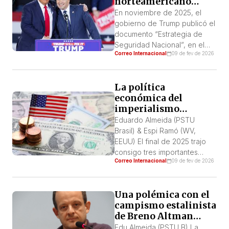
norteamericano
pretensiones y las
hacia América Latina
verdaderas razones por las
En noviembre de 2025, el
cuales mantuvo meses de
gobierno de Trump publicó el
asedio militar y finalmente
documento “Estrategia de
perpetró la incursión bélica
Seguridad Nacional”, en el
en […]
Correo Internacional
09 de fev de 2026
que anunció los nuevos
fundamentos estratégicos de
la acción imperialista en este
La política
periodo para imponer su
económica del
hegemonía en el “hemisferio
imperialismo
occidental”. Este plan no es
estadounidense en la
ninguna sorpresa, ya que
Eduardo Almeida (PSTU
encrucijada
Trump, en su discurso de
Brasil) & Espi Ramó (WV,
inauguración, anunció que
EEUU) El final de 2025 trajo
“los […]
consigo tres importantes
Correo Internacional
09 de fev de 2026
documentos estratégicos
redactados por los
planificadores del
Una polémica con el
imperialismo estadounidense.
campismo estalinista
Se trata de la Estrategia de
de Breno Altman
Seguridad Nacional (NSS) del
sobre Venezuela
presidente para 2025, el
Edu Almeida (PSTU B) La