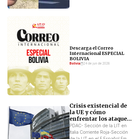
Descarga el Correo
Internacional ESPECIAL
BOLIVIA
Bolivia
24 de jun de 2026
Crisis existencial de
la UE y cómo
enfrentar los ataques
que se vienen(Parte 1)
PDAC- Sección de la LIT en
Italia Corriente Roja-Sección
de la LIT en el E.Español Em