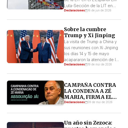
Luta-Sección de la LIT en
Declaraciones
16 de jun de 2026
Portugal La Unión Europea
(UE), el dispositivo unitario del
gran capital de los países
Sobre la cumbre
europeos creado en un
Trump y Xi Jinping
mundo donde la supremacía
norteamericana era
La visita de Trump a China y
indiscutida, es hija de un
sus reuniones con Xi Jinping
orden mundial en crisis, que
los días 14 y 15 de mayo
[…]
acapararon la atención de los
Declaraciones
19 de mai de 2026
medios de comunicación de
todo el mundo. Trump anunció
la posibilidad de grandes
negocios y acuerdos, y se
CAMPAÑA CONTRA
llevó consigo a los principales
LA CONDENA A ZÉ
directivos de las mayores
MARIA, FIRMA EL
empresas estadounidenses.
PETITORIO
Declaraciones
09 de mai de 2026
Los grandes […]
Un año sin Zezoca: