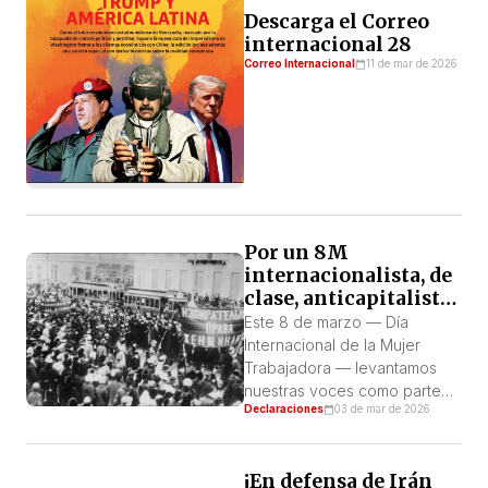
Descarga el Correo
conmueve profundamente.
internacional 28
No porque haya […]
Correo Internacional
11 de mar de 2026
Por un 8M
internacionalista, de
clase, anticapitalista
y de solidaridad entre
Este 8 de marzo — Día
los pueblos
Internacional de la Mujer
Trabajadora — levantamos
nuestras voces como parte
Declaraciones
03 de mar de 2026
de la clase trabajadora
mundial contra el sistema
capitalista imperialista,
¡En defensa de Irán
responsable de producir