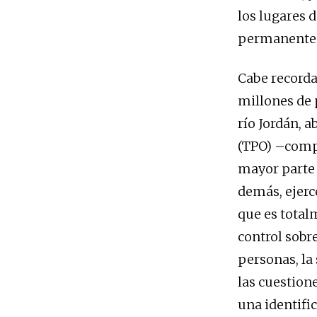
los lugares 
permanente
Cabe recorda
millones de 
río Jordán, a
(TPO) –compu
mayor parte 
demás, ejerc
que es total
control sobre
personas, la 
las cuestione
una identific