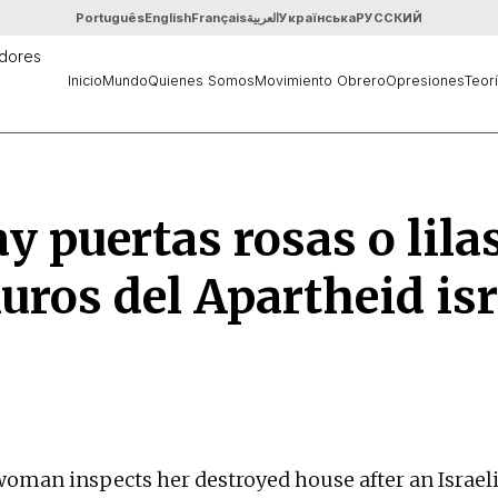
Português
English
Français
العربية
Українська
РУССКИЙ
Inicio
Mundo
Quienes Somos
Movimiento Obrero
Opresiones
Teor
y puertas rosas o lila
uros del Apartheid isr
man inspects her destroyed house after an Israeli a