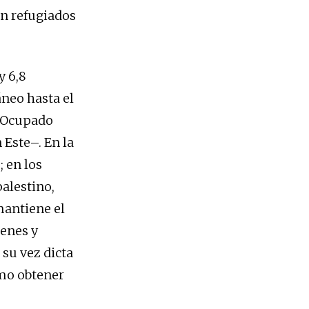
en refugiados
y 6,8
áneo hasta el
no Ocupado
 Este–. En la
; en los
alestino,
mantiene el
ienes y
 su vez dicta
cómo obtener