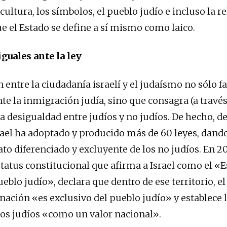
a cultura, los símbolos, el pueblo judío e incluso la re
ue el Estado se define a sí mismo como laico.
iguales ante la ley
 entre la ciudadanía israelí y el judaísmo no sólo f
te la inmigración judía, sino que consagra (a través
la desigualdad entre judíos y no judíos. De hecho, de
rael ha adoptado y producido más de 60 leyes, dando
rato diferenciado y excluyente de los no judíos. En 2
status constitucional que afirma a Israel como el «
eblo judío», declara que dentro de ese territorio, el
ación «es exclusivo del pueblo judío» y establece 
os judíos «como un valor nacional».