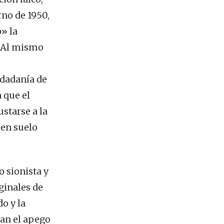
rno de 1950,
» la
. Al mismo
udadanía de
a que el
starse a la
 en suelo
o sionista y
ginales de
do y la
man el apego