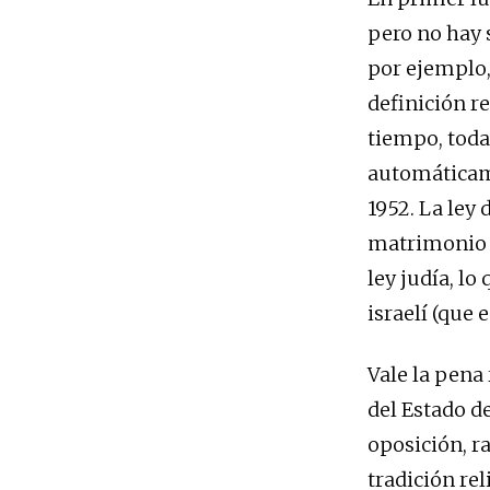
pero no hay s
por ejemplo,
definición r
tiempo, toda
automáticame
1952. La ley 
matrimonio y
ley judía, l
israelí (que 
Vale la pena 
del Estado d
oposición, ra
tradición rel