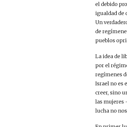
el debido pro
igualdad de 
Un verdadero
de regímenes
pueblos opri
La idea de li
por el régim
regímenes de
Israel no es
creer, sino 
las mujeres 
lucha no nos
En primer lu