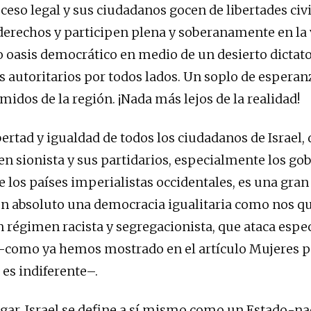
ceso legal y sus ciudadanos gocen de libertades civi
derechos y participen plena y soberanamente en la v
 oasis democrático en medio de un desierto dictato
 autoritarios por todos lados. Un soplo de esperan
midos de la región. ¡Nada más lejos de la realidad!
bertad y igualdad de todos los ciudadanos de Israel,
en sionista y sus partidarios, especialmente los gob
 los países imperialistas occidentales, es una gran
 en absoluto una democracia igualitaria como nos q
un régimen racista y segregacionista, que ataca esp
–como ya hemos mostrado en el artículo Mujeres pa
 es indiferente–.
gar, Israel se define a sí mismo como un Estado-nac