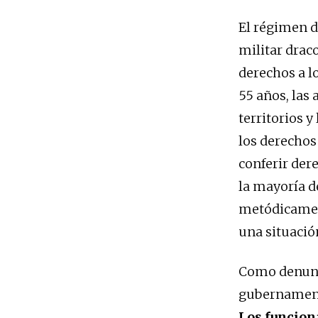
El régimen d
militar drac
derechos a l
55 años, las 
territorios y
los derechos 
conferir der
la mayoría de
metódicament
una situació
Como denunc
gubernament
Los funciona