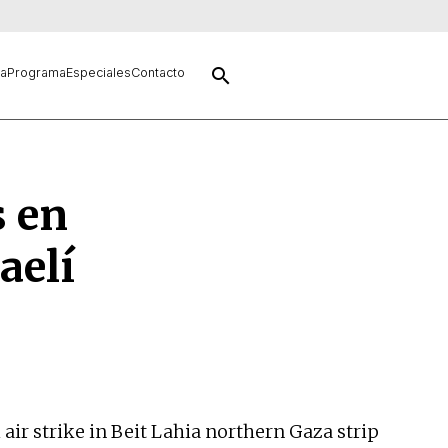
search
ía
Programa
Especiales
Contacto
s en
aelí
ir strike in Beit Lahia northern Gaza strip