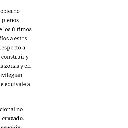
gobierno
a plenos
e los últimos
díos a estos
 respecto a
, construir y
as zonas y en
rivilegian
e equivale a
cional no
 cruzado.
secución
: