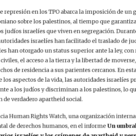
e represión en los TPO abarca la imposición de un 
oniano sobre los palestinos, al tiempo que garantiz
os judíos israelíes que viven en segregación. Durant
autoridades israelíes han facilitado el traslado de ju
 les han otorgado un status superior ante la ley, con
civiles, el acceso a la tierra y la libertad de moverse
echos de residencia a sus parientes cercanos. En est
 los aspectos de la vida, las autoridades israelíes p
e a los judíos y discriminan a los palestinos, lo qu
n de verdadero apartheid social.
ia Human Rights Watch, una organización interna
al de derechos humanos, en el informe
Un umbral
rios israelíes y los crímenes de apartheid y per