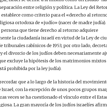
eparación entre religión y política. La Ley del Reto
 establece como criterio para el «derecho al retorno
eligiosa ortodoxa de «judío» (nacer de madre judía)
 persona que tiene derecho al retorno adquiere
nte la ciudadanía israelí en virtud de la Ley de ci
de tribunales rabínicos de 1953, por otro lado, decret
 el divorcio de los judíos deben necesariamente aju
o que excluye la hipótesis de los matrimonios mixtos
está prohibida por la ley judía).
recordar que a lo largo de la historia del movimient
e Israel, con la excepción de unos pocos grupos mar
ras veces se ha cuestionado el vínculo entre el Esta
igiosa. La gran mayoría de los judíos israelíes afir