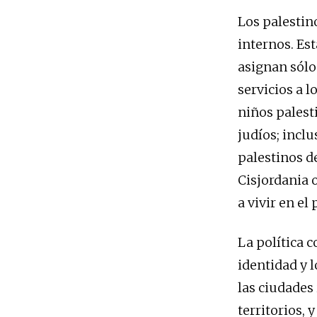
Los palestin
internos. Es
asignan sólo
servicios a l
niños palest
judíos; inclu
palestinos de
Cisjordania 
a vivir en el
La política 
identidad y 
las ciudades 
territorios, 