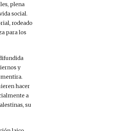
les, plena
ida social.
rial, rodeado
za para los
 difundida
iernos y
 mentira.
uieren hacer
ecialmente a
lestinas, su
ión laico,