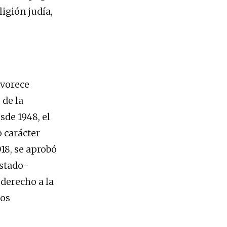
ligión judía,
avorece
 de la
sde 1948, el
 carácter
018, se aprobó
Estado-
 derecho a la
los