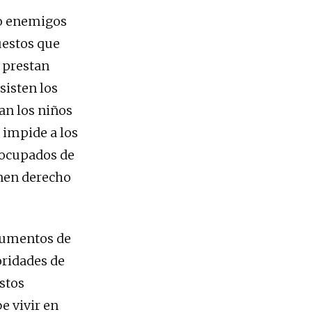
mo enemigos
uestos que
e prestan
sisten los
an los niños
 impide a los
s ocupados de
enen derecho
ocumentos de
oridades de
estos
be vivir en