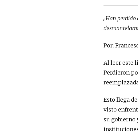
¿Han perdido o
desmantelami
Por: Francesc
Al leer este
Perdieron po
reemplazada 
Esto llega d
visto enfren
su gobierno 
instituciones