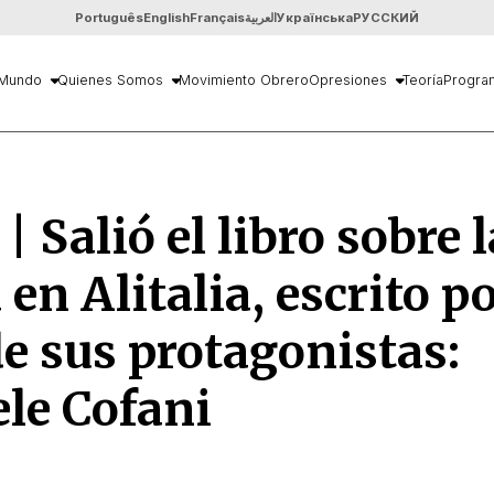
Português
English
Français
العربية
Українська
РУССКИЙ
Mundo
Quienes Somos
Movimiento Obrero
Opresiones
Teoría
Progra
 | Salió el libro sobre l
 en Alitalia, escrito p
e sus protagonistas:
le Cofani