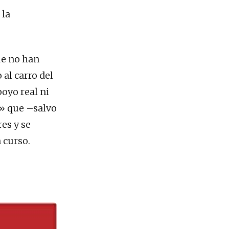
 la
ue no han
al carro del
oyo real ni
a» que –salvo
es y se
 curso.