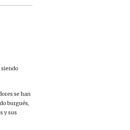
l
á siendo
dores se han
ado burgués,
s y sus