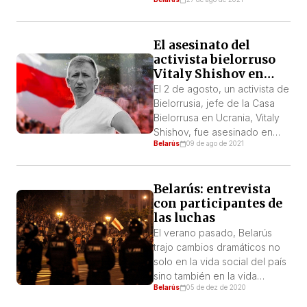
El asesinato del
activista bielorruso
Vitaly Shishov en
Ucrania y la lucha de
El 2 de agosto, un activista de
las revoluciones
Bielorrusia, jefe de la Casa
ucraniana y
Bielorrusa en Ucrania, Vitaly
bielorrusa contra las
Shishov, fue asesinado en
dictaduras de Putin y
Belarús
09 de ago de 2021
Kiev, la capital de Ucrania.
de Lukashenko
Vitaly abandonó Bielorrusia
en 2020 debido a las
Belarús: entrevista
represiones de la dictadura.
con participantes de
En Ucrania, ayudó a otros
las luchas
bielorrusos que también huían
de la persecución del
El verano pasado, Belarús
régimen de Lukashenko, y
trajo cambios dramáticos no
facilitó […]
solo en la vida social del país
sino también en la vida
Belarús
05 de dez de 2020
personal de los bielorrusos
que luchan contra la