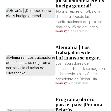
¡Desobediencia civil y
¡Renuncia Ya! Detener la
huelga general!
violencia. Liberar a todos los
presos políticos. El régimen
¡No a la represión! ¡Abajo la
simula que no hay
dictadura! ¡Desde las
descontentos en las
manifestaciones del próximo
empresas bielorrusas. ¡Pero
domingo, 25 de octubre y
Belarús
20 de out de 2020
[…]
hasta derrocar al régimen de
Lukashenko!
Alemania | Los
trabajadores de
Lufthansa se negaron
a dar servicio al avión
Los trabajadores de
de Lukashenko
Lufthansa Technik se negaron
a dar servicio al avión del
presidente de Bielorrusia,
Belarús
15 de out de 2020
Alexander Lukashenko. Esto
fue anunciado el miércoles 14
de octubre por el periódico
Programa obrero
Nasha Niva.
para el país: ¡Por una
Belarús