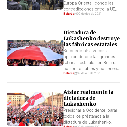
Europa Oriental, donde las
contradicciones entre la UE,
Belarús
02 de dez de 2021
por un lado, y Rusia, por el
otro, se vienen agravando
bajo diversas formas. Las
Dictadura de
expresiones más claras de
Lukashenko destruye
eso fueron la crisis
las fábricas estatales
energética alrededor del
aumento de los precios del
Se puede oír a veces la
gas de Rusia para Europa, así
opinión de que las grandes
como la […]
fábricas estatales en Belarus
no son rentables y no tienen
Belarús
09 de out de 2021
perspectivas. Esta versión
también la expresa a su
manera el dictador
Aislar realmente la
Lukashenko, cuando declara
dictadura de
que él “mantiene” las fábricas
Lukashenko
y a sus obreros y que estos
perecerían sin él.
Presionar a Occidente: parar
todos los préstamos a la
dictadura de Lukashenko.
Belarús
27 de ago de 2021