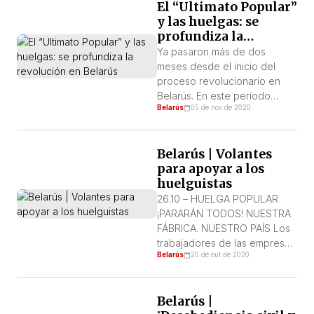
El “Ultimato Popular”
Mater”.
y las huelgas: se
profundiza la
revolución en Belarús
Ya pasaron más de dos
meses desde el inicio del
proceso revolucionario en
Belarús. En este período
Belarús
05 de nov de 2020
vimos manifestaciones de
decenas de miles, huelgas,
asambleas obreras, trabajo a
Belarús | Volantes
reglamento, nuevos comités
para apoyar a los
de huelgas, marchas de
huelguistas
mujeres, marchas de
jubilados, movimiento
26.10 – HUELGA POPULAR
estudiantil piquetes en los
¡PARARÁN TODOS! NUESTRA
barrios… Pero vimos también
FÁBRICA. NUESTRO PAÍS Los
la respuesta de la dictadura
trabajadores de las empresas
Belarús
20 de out de 2020
de Lukashenko […]
más grandes de Belarús se
unen al ultimátum Popular. *
Las principales demandas del
Belarús |
ultimátum: Lukashenko –