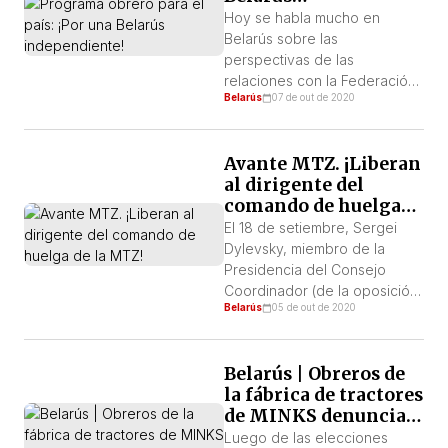
independiente!
Hoy se habla mucho en
Belarús sobre las
perspectivas de las
relaciones con la Federación
Belarús
07 de out de 2020
Rusa. Con Lukashenko, todo
está claro: se lanzó a los
brazos de su “hermano
Avante MTZ. ¡Liberan
mayor” entre las dictaduras.
al dirigente del
Pero la oposición, esperando
comando de huelga
el favor de Putin, hace cada
de la MTZ!
vez más reverencias hacia él,
El 18 de setiembre, Sergei
insistiendo en la necesidad
Dylevsky, miembro de la
de preservar las […]
Presidencia del Consejo
Coordinador (de la oposición)
Belarús
05 de out de 2020
y dirigente del comité de
huelga de la MTZ, fue
liberado. Desde la mañana,
Belarús | Obreros de
varias decenas de personas
la fábrica de tractores
se habían reunido cerca del
de MINKS denuncian
centro de detención
al dictador
provisoria en Zhodino, para
Luego de las elecciones