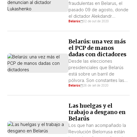
Lukashenko
recibir a sus parientes y
fraudulentas en Belarus, el
apoyar a los activistas […]
pasado 09 de agosto, donde
el dictador Alekdandr
Belarús
02 de out de 2020
Lukashenko se autoproclamó
nuevamente presidente del
país, surgieron
Belarús: una vez más
manifestaciones importantes
el PCP de manos
que abrieron un proceso
dadas con dictadores
revolucionario. Ante las
protestas, el dictador
Desde las elecciones
respondió con represión y
presidenciales que Belarús
miles de trabajadores se
está sobre un barril de
unieron a las protestas, entre
pólvora. Son constantes las
Belarús
26 de set de 2020
ellos los obreros de la fábrica
manifestaciones por
[…]
elecciones libres. La
represión estatal crece y por
Las huelgas y el
el mundo ya son muchos los
trabajo a desgano en
que condenan al gobierno y
Belarús
no reconocen las elecciones.
No obstante, acá en Portugal,
Los que han acompañado la
el Partido Comunista (PCP) se
Revolución Bielorrusa están