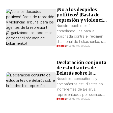
dictadura. Conversamos con
¡No a los despidos
estudiantes de la Universidad
políticos! ¡Basta de
de Medicina (Katya y Lena) y
represión y violencia!
de la Universidad de
¡Tribunal para los
Informática y Radioelectrónica
Nuestro pueblo está
agentes de la
(Ana y Vassiliy) sobre dónde y
entablando una batalla
represión!
cómo […]
obstinada contra el régimen
¡Organizándonos,
dictatorial de Lukashenko, sus
podemos derrocar el
Belarús
09 de nov de 2020
órganos represivos, y sus
régimen de
extensiones dentro de las
Lukashenko!
fábricas y universidades, en
Declaración conjunta
la figura de sus
de estudiantes de
administraciones. En los
Belarús sobre la
últimos días, estudiantes y
inadmsible represión
profesores universitarios,
Nosotros, compañeras y
junto con graduados,
compañeros estudiantes no
mostraron su capacidad de
indiferentes de Belarús,
transformar las universidades
representados por comités
Belarús
05 de nov de 2020
en focos de lucha, defender
de huelga y grupos de
a […]
iniciativa, apelamos a los
rectores de nuestro “Alma