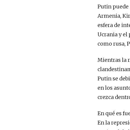
Putin puede 
Armenia, Kirg
esfera de int
Ucrania y el
como rusa, Pu
Mientras la 
clandestinam
Putin se debi
en los asunto
crezca dentro
En qué es fue
En la represi