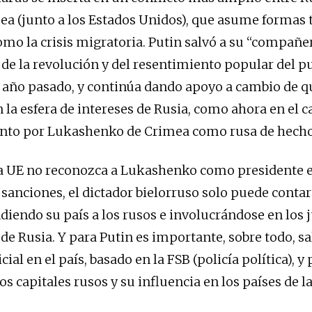
a (junto a los Estados Unidos), que asume formas 
omo la crisis migratoria. Putin salvó a su “compañe
e la revolución y del resentimiento popular del p
l año pasado, y continúa dando apoyo a cambio de q
la esfera de intereses de Rusia, como ahora en el c
nto por Lukashenko de Crimea como rusa de hecho
a UE no reconozca a Lukashenko como presidente el
anciones, el dictador bielorruso solo puede contar
ndiendo su país a los rusos e involucrándose en los 
de Rusia. Y para Putin es importante, sobre todo, sa
ial en el país, basado en la FSB (policía política), y 
s capitales rusos y su influencia en los países de la