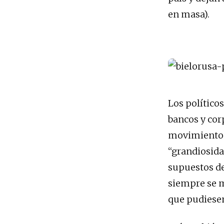
en masa).
Los político
bancos y cor
movimientos 
“grandiosida
supuestos de
siempre se m
que pudiesen