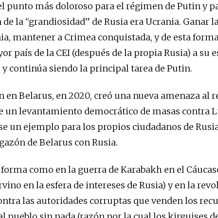
el punto más doloroso para el régimen de Putin y pa
 de la “grandiosidad” de Rusia era Ucrania. Ganar l
ia, mantener a Crimea conquistada, y de esta forma
or país de la CEI (después de la propia Rusia) a su e
 y continúa siendo la principal tarea de Putin.
n en Belarus, en 2020, creó una nueva amenaza al 
ue un levantamiento democrático de masas contra
se un ejemplo para los propios ciudadanos de Rusia
ligazón de Belarus con Rusia.
forma como en la guerra de Karabakh en el Cáucas
vino en la esfera de intereses de Rusia) y en la revo
ontra las autoridades corruptas que venden los recu
al pueblo sin nada (razón por la cual los kirguises d