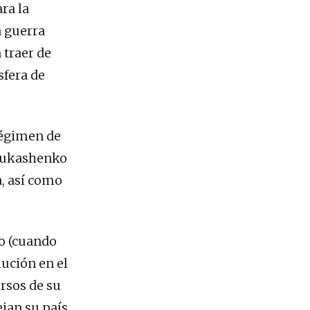
ra la
a guerra
 traer de
sfera de
régimen de
 Lukashenko
, así como
o (cuando
lución en el
rsos de su
ejan su país