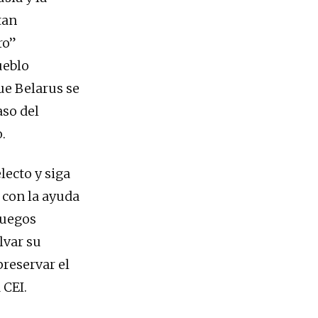
tan
ro”
ueblo
ue Belarus se
aso del
.
ecto y siga
 con la ayuda
juegos
lvar su
preservar el
 CEI.