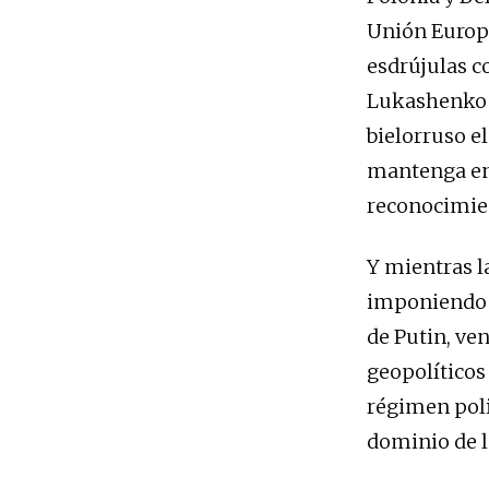
Unión Europe
esdrújulas c
Lukashenko d
bielorruso e
mantenga en 
reconocimie
Y mientras l
imponiendo s
de Putin, ve
geopolíticos 
régimen polic
dominio de lo