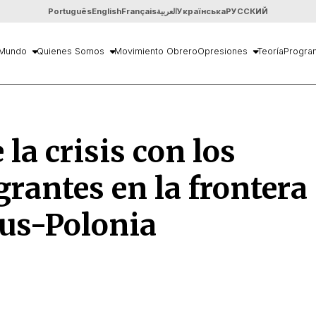
Português
English
Français
العربية
Українська
РУССКИЙ
Mundo
Quienes Somos
Movimiento Obrero
Opresiones
Teoría
Progra
 la crisis con los
rantes en la frontera
us-Polonia