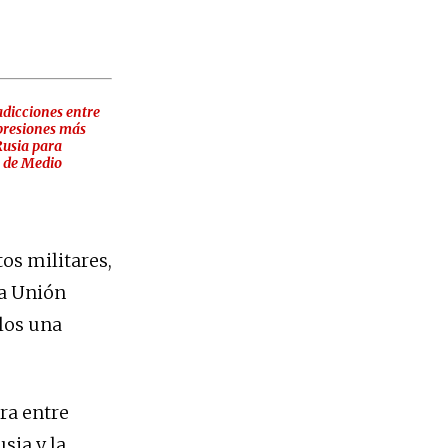
dicciones entre
xpresiones más
Rusia para
s de Medio
os militares,
la Unión
los una
ra entre
sia y la