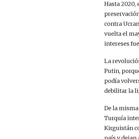
Hasta 2020, 
preservación
contra Ucran
vuelta el may
intereses fue
La revolució
Putin, porq
podía volver
debilitar la 
De la misma 
Turquía inter
Kirguistán c
país y dejan 