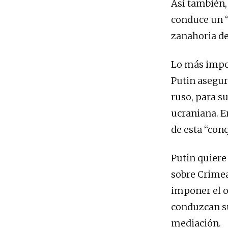
Así también,
conduce un “d
zanahoria de
Lo más impor
Putin asegur
ruso, para su
ucraniana. E
de esta “con
Putin quiere
sobre Crimea
imponer el or
conduzcan su
mediación.