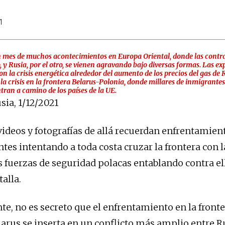
1
 mes de muchos acontecimientos en Europa Oriental, donde las contra
o, y Rusia, por el otro, se vienen agravando bajo diversas formas. Las e
on la crisis energética alrededor del aumento de los precios del gas de 
la crisis en la frontera Belarus-Polonia, donde millares de inmigrante
tran a camino de los países de la UE.
sia, 1/12/2021
deos y fotografías de allá recuerdan enfrentamient
tes intentando a toda costa cruzar la frontera con 
s fuerzas de seguridad polacas entablando contra el
alla.
e, no es secreto que el enfrentamiento en la fronte
larus se inserta en un conflicto más amplio entre Ru