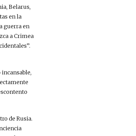
ia, Belarus,
tas en la
ya guerra en
ozca a Crimea
cidentales”.
 incansable,
irectamente
descontento
tro de Rusia.
onciencia