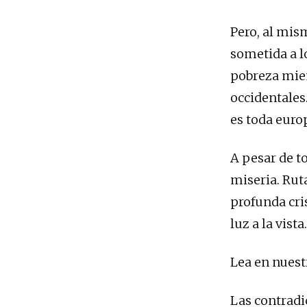
Pero, al mi
sometida a lo
pobreza mien
occidentales
es toda euro
A pesar de t
miseria. Ruta
profunda cri
luz a la vist
Lea en nuestr
Las contradi