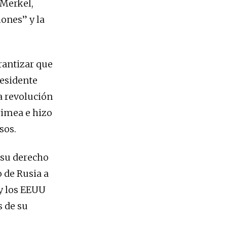
 Merkel,
iones” y la
rantizar que
residente
la revolución
rimea e hizo
sos.
 su derecho
 de Rusia a
 y los EEUU
s de su