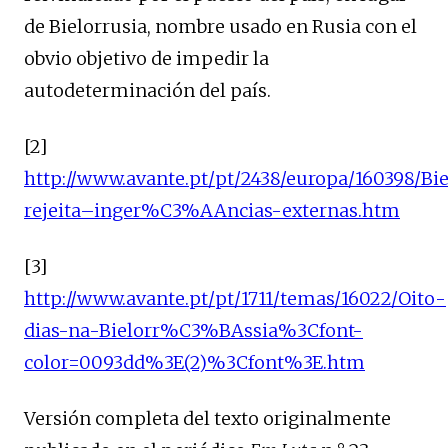
de Bielorrusia, nombre usado en Rusia con el
obvio objetivo de impedir la
autodeterminación del país.
[2]
http://www.avante.pt/pt/2438/europa/160398/B
rejeita–inger%C3%AAncias-externas.htm
[3]
http://www.avante.pt/pt/1711/temas/16022/Oito-
dias-na-Bielorr%C3%BAssia%3Cfont-
color=0093dd%3E(2)%3Cfont%3E.htm
Versión completa del texto originalmente