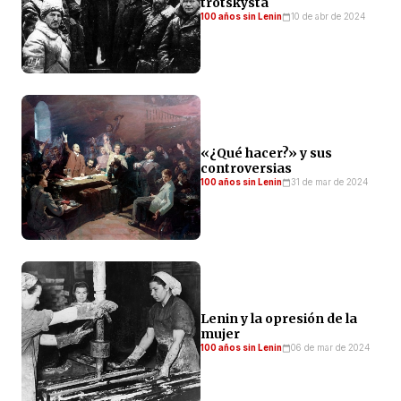
trotskysta
100 años sin Lenin
10 de abr de 2024
«¿Qué hacer?» y sus
controversias
100 años sin Lenin
31 de mar de 2024
Lenin y la opresión de la
mujer
100 años sin Lenin
06 de mar de 2024