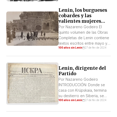
Lenin, los burgueses
cobardes y las
valientes mujeres
revolucionarias de
Por Nazareno Godeiro El
Rusia
quinto volumen de las Obras
Completas de Lenin contiene
textos escritos entre mayo y
100 años sin Lenin
27 de fev de 2024
diciembre de 1901, cuando
Lenin se encontraba en su
primera emigración al
extranjero. Este año, la
Lenin, dirigente del
principal lucha de Lenin fue
Partido
por la publicación de Iskra (La
Por Nazareno Godeiro
Chispa, periódico) y Zariá
INTRODUCCIÓN: Donde se
(Aurora, revista teórica),
casa con Krúpskaia, termina
organismos oficiales dirigidos
su destierro en Siberia, se
[…]
100 años sin Lenin
27 de fev de 2024
convierte en el editor
principal de «Iskra», comienza
la lucha contra Bernstein y los