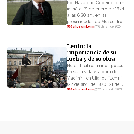
huelgas en las grandes
Por Nazareno Godeiro Lenin
fábricas y la penetración del
murió el 21 de enero de 1924
marxismo en […]
a las 6:30 am, en las
proximidades de Moscú, tres
100 años sin Lenin
16 de jan de 2024
meses antes de cumplir 54
años. Llevaba 6 años en el
poder, desde la revolución
Lenin: la
socialista de octubre de 1917,
importancia de su
que instauró el poder de los
lucha y de su obra
trabajadores, el poder
soviético en Rusia. En el […]
No es fácil resumir en pocas
líneas la vida y la obra de
Vladimir Ilich Ulianov “Lenin”
(22 de abril de 1870- 21 de
100 años sin Lenin
22 de abr de 2021
enero de 1924), líder supremo
de la más importante
revolución de la historia, la
Revolución Rusa. Por
décadas, la burocracia
estalinista lo convirtió en ídolo
oficial, levantó estatuas,