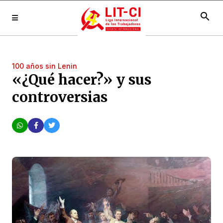
search
100 años sin Lenin
«¿Qué hacer?» y sus
controversias