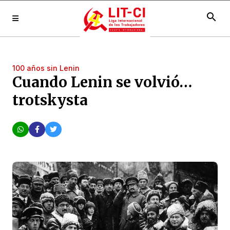
search
100 años sin Lenin
Cuando Lenin se volvió…
trotskysta