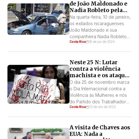
de João Maldonado e
Nadia Robleto pela
ditadura de Ortega.
Na quarta-feira, 10 de janeiro,
os exilados nicaraguenses
João Maldonado e sua
companheira Nadia Robleto
Costa Rica
16 de jan de 2024
sobreviveram a um ataque na
Costa Rica. Este seria o
segundo ataque contra João
Neste 25 N: Lutar
Maldonado, filho de Tomás
contra a violência
Ramón Pérez, que foi major
machista e os ataques
do Exército da Nicarágua e
do governo
conquistou seu posto durante
O dia 25 de novembro marca
a luta insurrecional contra o
o Dia Internacional contra a
ditador Somoza. Em […]
Violência às Mulheres e nós
do Partido dos Trabalhadores
Costa Rica
23 de nov de 2023
consideramos de extrema
importância abordar a
situação em que se
A visita de Chaves aos
encontram as mulheres da
EUA: Nada a
classe trabalhadora neste