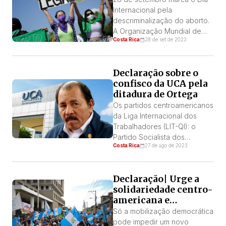
grávidas
36 horas em empregos
Internacional pela
insalubres. Dissemos também
descriminalização do aborto.
[…]
A Organização Mundial de
Costa Rica
28 de set de 2023
Saúde demonstrou que a
ameaça da prisão não
impede as mulheres de
Declaração sobre o
fazerem abortos, mas antes
confisco da UCA pela
obriga-as a recorrer a
ditadura de Ortega
práticas inseguras, ilegais e
até mortais. Aproximadamente
Os partidos centroamericanos
39.000 mulheres morrem
da Liga Internacional dos
todos os anos devido a
Trabalhadores (LIT-QI): o
abortos inseguros [1],
Partido Socialista dos
Costa Rica
27 de ago de 2023
principalmente em […]
Trabalhadores de Honduras,
a Plataforma da Classe
Trabalhadora de El Salvador
Declaração| Urge a
e o Partido dos
solidariedade centro-
Trabalhadores da Costa Rica,
americana e
expressamos nosso absoluto
internacional para
rechaço ao congelamento
Só a mobilização democrática
evitar o golpe de
dos fundos de financiamento-
pode impedir um novo