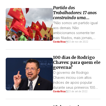
onde afirmam que há avanços
Partido dos
e se garante uma vida livre
Trabalhadores: 17 anos
de violência contra as
construindo uma
mulheres, a realidade é
alternativa operária e
oposta. El Salvador, Honduras
“Não somos um partido igual
socialista na Costa Rica
e Guatemala são três dos
aos demais. Não
cinco países da […]
ambicionamos somente ter
mais filiados, mais jornais,
Costa Rica
03 de nov de 2022
mais dinheiro, mais
deputados. Tudo isso faz
falta, mas não é mais que um
100 dias de Rodrigo
meio. Nosso objetivo é a total
Chaves: para quem ele
libertação, material e
governa?
espiritual, dos trabalhadores
e dos explorados por meio
O governo de Rodrigo
da revolução socialista.” León
Chaves iniciou com altos
Trotsky, Fundação da Quarta
índices de apoio popular
Internacional, […]
durante seus primeiros 100
Costa Rica
23 de set de 2022
dias de governo. A última
pesquisa do CIEP-UCR
(Centro de Pesquisa e