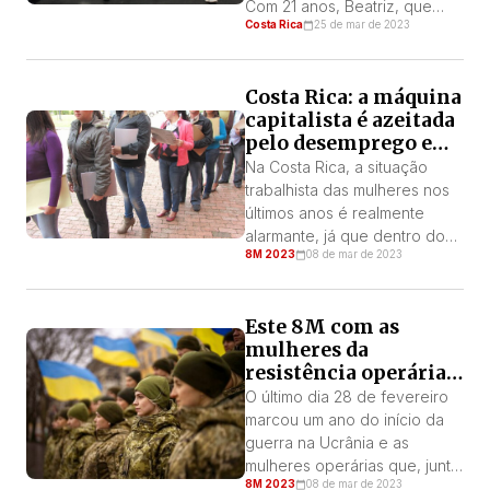
[…]
Com 21 anos, Beatriz, que
Costa Rica
25 de mar de 2023
sofria de lúpus e artrite
reumatoide, ficou grávida. O
produto dessa gravidez foi
Costa Rica: a máquina
diagnosticado com
capitalista é azeitada
anencefalia e, portanto,
pelo desemprego e
inviável, ou seja, não viveria.
pela exploração das
As condições de saúde com
Na Costa Rica, a situação
mulheres
as quais Beatriz vivia faziam
trabalhista das mulheres nos
com que a […]
últimos anos é realmente
alarmante, já que dentro do
8M 2023
08 de mar de 2023
sistema capitalista são as
mulheres da classe
trabalhadora que carregam a
Este 8M com as
pior parte; na verdade, a
mulheres da
onda de demissões durante a
resistência operária
pandemia as prejudicou muito
ucraniana
mais. Por: PT Costa Rica Hoje
O último dia 28 de fevereiro
esses dados, embora tenham
marcou um ano do início da
melhorado, continuam […]
guerra na Ucrânia e as
mulheres operárias que, junto
8M 2023
08 de mar de 2023
com seus companheiros,