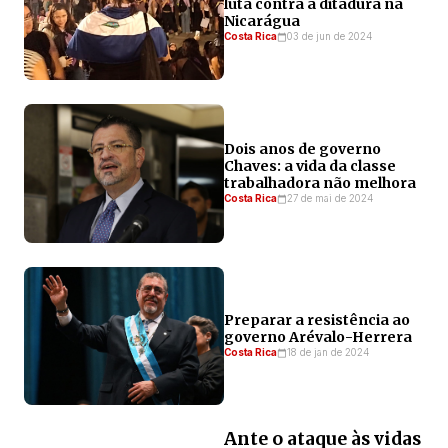
luta contra a ditadura na
Nicarágua
Costa Rica
03 de jun de 2024
Dois anos de governo
Chaves: a vida da classe
trabalhadora não melhora
Costa Rica
27 de mai de 2024
Preparar a resistência ao
governo Arévalo-Herrera
Costa Rica
18 de jan de 2024
Ante o ataque às vidas