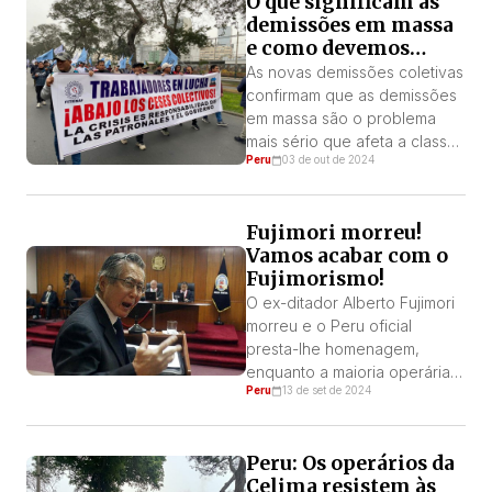
O que significam as
que paralisa Lima e Callao.
demissões em massa
Por: Simón Lázara A greve
e como devemos
dos transportes anunciada
enfrentá-las?
para os dias 10, 11 e 12 de
As novas demissões coletivas
outubro paralisou Lima no
confirmam que as demissões
primeiro dia, fazendo com
em massa são o problema
que […]
mais sério que afeta a classe
Peru
03 de out de 2024
trabalhadora no Peru hoje.
Diante deles, os sindicatos só
utilizam os procedimentos
Fujimori morreu!
legais e emitem
Vamos acabar com o
pronunciamentos estéreis, no
Fujimorismo!
entanto, é necessário
responder com uma luta unida
O ex-ditador Alberto Fujimori
para deter as demissões e os
morreu e o Peru oficial
múltiplos ataques dos patrões
presta-lhe homenagem,
[…]
enquanto a maioria operária e
Peru
13 de set de 2024
popular só podem sentir
alegria ou qualquer coisa,
menos tristeza. Por: Simón
Peru: Os operários da
Lazara – PST / Peru Fujimori
Celima resistem às
morre aos 86 anos em