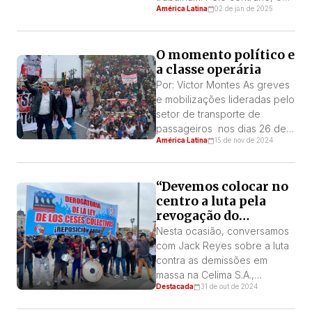
América Latina
02 de jan de 2025
país em que vivemos é
aquele em que 3 em cada 10
pessoas mal têm 15 soles para
O momento político e
viver por dia. E 5 em cada 10
a classe operária
não têm acesso a todos os
[…]
Por: Víctor Montes As greves
e mobilizações lideradas pelo
setor de transporte de
passageiros nos dias 26 de
América Latina
15 de nov de 2024
setembro, 10, 11, 12 e 23 de
outubro abriram um novo
momento político no país.
“Devemos colocar no
Com as greves e
centro a luta pela
mobilizações, a ação direta
revogação do
dos setores populares foi
processo de
colocada no centro da
Nesta ocasião, conversamos
demissões coletivas e
situação política, enquanto o
com Jack Reyes sobre a luta
seu apêndice, a
governo assassino […]
contra as demissões em
suspensão perfeita”
massa na Celima S.A.,
Destacada
31 de out de 2024
empresa onde trabalha há 19
anos, sendo dirigente do