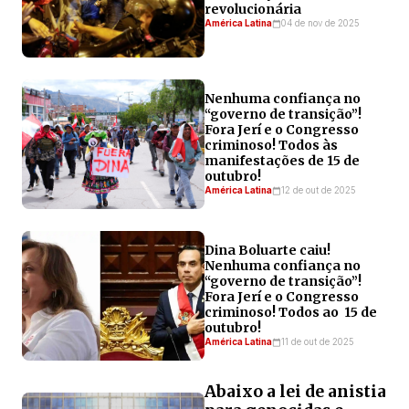
revolucionária
América Latina
04 de nov de 2025
Nenhuma confiança no
“governo de transição”!
Fora Jerí e o Congresso
criminoso! Todos às
manifestações de 15 de
outubro!
América Latina
12 de out de 2025
Dina Boluarte caiu!
Nenhuma confiança no
“governo de transição”!
Fora Jerí e o Congresso
criminoso! Todos ao 15 de
outubro!
América Latina
11 de out de 2025
Abaixo a lei de anistia