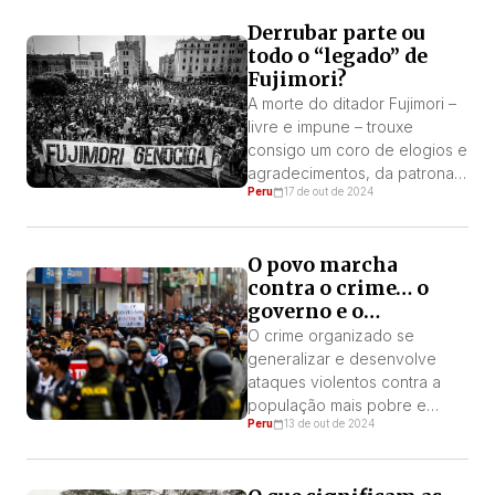
Sindicato em vários períodos
Derrubar parte ou
e um reconhecido ativista
todo o “legado” de
operário. Jack agora é
Fujimori?
presidente do Comitê de Luta
que está liderando a luta
A morte do ditador Fujimori –
contra a demissão coletiva
livre e impune – trouxe
declarada pela empresa. […]
consigo um coro de elogios e
agradecimentos, da patronal,
Peru
17 de out de 2024
dos seus partidos e
representantes, com o
governo assassino de
O povo marcha
Boluarte na vanguarda, pelos
contra o crime… o
serviços prestados aos seus
governo e o
interesses. Por: Victor Montes
Congresso
Nada disso é surpreendente.
O crime organizado se
Contudo, é digno de atenção
generalizar e desenvolve
o fato de a […]
ataques violentos contra a
população mais pobre e
Peru
13 de out de 2024
necessitada dos bairros
populares, que agora
protestam com uma greve