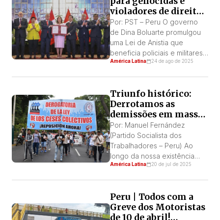
para genocidas e
violadores de direitos
humanos! Fora Dina
Por: PST – Peru O governo
assassina e seu
de Dina Boluarte promulgou
Congresso corrupto!
uma Lei de Anistia que
beneficia policiais e militares
América Latina
24 de ago de 2025
acusados ​​de violações de
direitos humanos no período
de 1980 a 2000, no âmbito da
Triunfo histórico:
chamada “luta contra o
Derrotamos as
terrorismo”. A promulgação
demissões em massa
ocorreu em uma cerimônia
na Celima!
com a presença das
Por: Manuel Fernández
bancadas Fujimoristas,
(Partido Socialista dos
Renovação Popular, Avanza
Trabalhadores – Peru) Ao
País […]
longo da nossa existência
América Latina
20 de jul de 2025
como sindicato,
testemunhamos como o uso
patronal da norma sobre
Peru | Todos com a
demissões coletivas e seu
Greve dos Motoristas
apêndice, a suspensão
de 10 de abril!
perfeita de trabalhos, tem