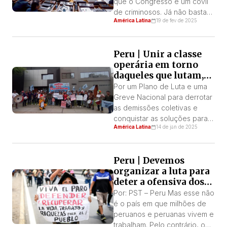
determinação inabalável […]
que o Congresso é um covil
de criminosos. Já não basta
América Latina
19 de fev de 2025
“cortar salários” ou “comer
galinhas1”, etc. Agora
sabemos que eles até
Peru | Unir a classe
montaram redes de
operária em torno
prostituição dentro do
daqueles que lutam,
parlamento para garantir
como o Sindicato
votos em troca de favores
Por um Plano de Luta e uma
Celima!
sexuais. E para que ninguém
Greve Nacional para derrotar
descubra, eles matam as
as demissões coletivas e
pessoas […]
conquistar as soluções para
América Latina
14 de jan de 2025
as bases operárias em
conflito! Os operários da
Celima que lutam contra uma
Peru | Devemos
segunda demissão coletiva
organizar a luta para
abusiva declarada pelos
deter a ofensiva dos
empregadores estão
patrões, o governo
entrando na fase decisiva de
Por: PST – Peru Mas esse não
assassino e o
sua luta. Nos próximos dias e
é o país em que milhões de
Congresso da
semanas, ocorrerão reuniões
peruanos e peruanas vivem e
corrupção e do crime!
de […]
trabalham. Pelo contrário, o