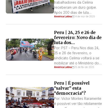
atormentam a população […]
trabalhadores da Celima
receberam um duro golpe.
Após 200 dias de luta
América Latina
14 de mar de 2025
incansável contra o processo
de demissão coletiva iniciado
pela empresa, e apesar dos
Peru | 24, 25 e 26 de
inúmeros e contundentes
fevereiro: Novo dia de
argumentos que lhes deram
luta dos
esperança de uma resolução
trabalhadores da
favorável, o Ministério do
Por: PST – Peru Nos dias 24,
Celima
Trabalho (MTPE) decidiu a
25 e 26 de fevereiro, o
favor da empresa. A decisão
sindicato Celima voltará a se
foi […]
mobilizar até o Ministério do
América Latina
25 de fev de 2025
Trabalho para exigir a
rejeição definitiva da
segunda demissão coletiva,
Peru | É possível
declarada de forma abusiva
“salvar” esta
pela empresa. Nessas datas,
“democracia”?
os trabalhadores completarão
200 dias nas ruas, sem
Por: Victor Montes Raramente
salários, mas com a
é possível ver tão nitidamente