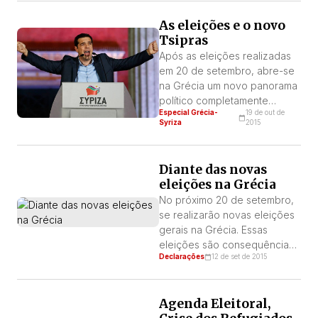
seu governo: 1.
“renegociação” da dívida (o
As eleições e o novo
que supõe uma ampliação
Tsipras
dos prazos e o
Após as eleições realizadas
estabelecimento de juros
em 20 de setembro, abre-se
estáveis); 2. A recapitalização
na Grécia um novo panorama
dos bancos gregos; 3. A
político completamente
necessidade de “atrair”
Especial Grécia-
19 de out de
diferente do que era em
investimentos para o país.
Syriza
2015
janeiro. Tsipras, que foi eleito
para romper com o
Memorando, agora lidera um
Diante das novas
governo cujo único objetivo é
eleições na Grécia
aplicar todas as medidas
No próximo 20 de setembro,
exigidas pela Troika.
se realizarão novas eleições
gerais na Grécia. Essas
eleições são consequência
Declarações
12 de set de 2015
da renúncia de Alexis Tsipras
ao cargo de primeiro ministro
sob o argumento de que o
Agenda Eleitoral,
mandato para o qual havia