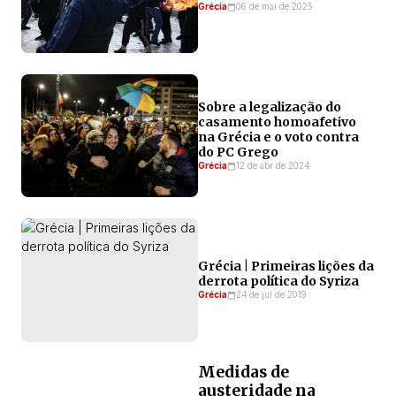
Grécia
06 de mai de 2025
Sobre a legalização do
casamento homoafetivo
na Grécia e o voto contra
do PC Grego
Grécia
12 de abr de 2024
Grécia | Primeiras lições da
derrota política do Syriza
Grécia
24 de jul de 2019
Medidas de
austeridade na