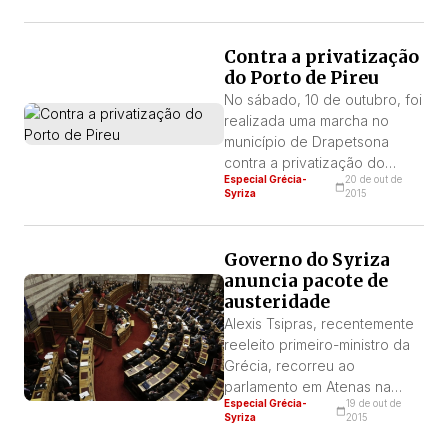
que não existe alternativa a
não ser tentar melhorar o
Contra a privatização
capitalismo imperialista como
do Porto de Pireu
este se apresenta hoje.
No sábado, 10 de outubro, foi
realizada uma marcha no
município de Drapetsona
contra a privatização do
Especial Grécia-
20 de out de
porto. A convocatória para a
Syriza
2015
concentração e a marcha foi
feita pelo próprio município
onde se encontra o maior
Governo do Syriza
porto do país, e reivindicava:
anuncia pacote de
“O cancelamento da licitação
austeridade
para a venda do pacote de
Alexis Tsipras, recentemente
participação majoritária no
reeleito primeiro-ministro da
OPP […]
Grécia, recorreu ao
parlamento em Atenas na
Especial Grécia-
19 de out de
última segunda-feira para
Syriza
2015
apresentar as prioridades de