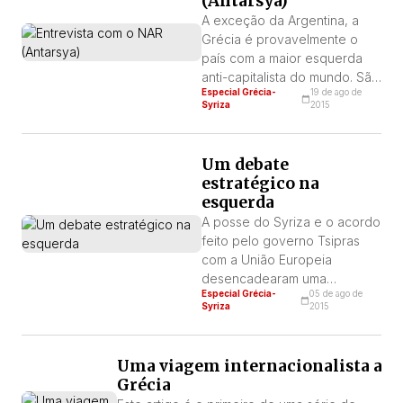
(Antarsya)
cumprido”. Esta decisão é
A exceção da Argentina, a
uma clara manobra, típica dos
Grécia é provavelmente o
jogos eleitorais-
país com a maior esquerda
parlamentares […]
anti-capitalista do mundo. São
Especial Grécia-
19 de ago de
dezenas de organizações,
Syriza
2015
grupos, partidos e círculos
políticos que reivindicam em
seu programa a revolução
Um debate
socialista. Para uma melhor
estratégico na
compreensão deste universo,
esquerda
trazemos abaixo as
A posse do Syriza e o acordo
perspectivas do principal
feito pelo governo Tsipras
grupo da extrema-esquerda
com a União Europeia
grega que existe do lado de
desencadearam uma
[…]
Especial Grécia-
05 de ago de
polêmica estratégica na
Syriza
2015
esquerda a nível mundial.
Trata-se, em pleno século
XXI, de uma atualização do
Uma viagem internacionalista a
debate entre reformistas e
Grécia
revolucionários para os dias