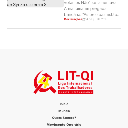
votamos Não” se lamentava
Anna, uma empregada
bancária. “As pessoas estão
Declarações
14 de jul de 2015
muito decepcionadas. São as
mesmas medidas que haviam
antes do referendo”, afirmou
Panayiota, que é atendende
em uma cafeteria do bairro.
Início
Mundo
Quem Somos?
Movimento Operário