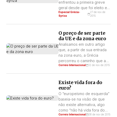
recessão, desemprego,
enfrentou a primeira greve
infraestruturas deterioradas,
geral desde que foi eleito em
Especial Grécia-
27 de nov de
território fiscal privatizado,
janeiro deste ano. A medida
Syriza
2015
aumento […]
de força foi convocada pela
Confederação dos Sindicatos
de Trabalhadores Públicos
O preço de ser parte
ADEDY, pela Central que
da UE e da zona euro
reúne os sindicatos do setor
Analisamos em outro artigo
privado GSEE, além do PAME,
que, a partir de sua entrada
o agrupamento sindical que o
na zona euro, a Grécia
[…]
percorreu o caminho que a
Correio Internacional
12 de nov de 2015
transformou de sócio menor
da cadeia imperialista em uma
semicolônia das potências
Existe vida fora do
imperialistas europeias,
euro?
especialmente da Alemanha.
Algumas elaborações dentro
O “europeísmo de esquerda”
da LIT-QI consideram que
baseia-se na visão de que
esse caráter semicolonial já
não existe alternativa, algo
começou a ser construído a
como “não há vida fora do
Correio Internacional
08 de nov de 2015
partir do […]
euro”. É o mesmo que dizer