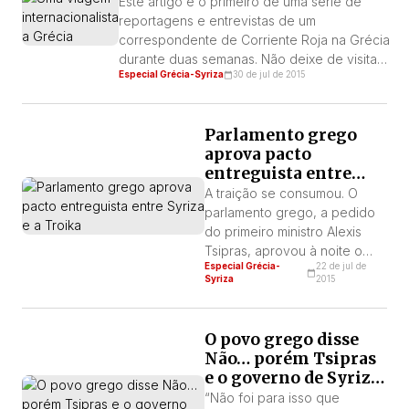
Este artigo é o primeiro de uma série de
de hoje.
reportagens e entrevistas de um
correspondente de Corriente Roja na Grécia
durante duas semanas. Não deixe de visitar
Especial Grécia-Syriza
30 de jul de 2015
a seção sobre Grécia em nosso site
http://www.corrienteroja.net/category/grecia/
Parlamento grego
aprova pacto
entreguista entre
Syriza e a Troika
A traição se consumou. O
parlamento grego, a pedido
do primeiro ministro Alexis
Tsipras, aprovou à noite o
Especial Grécia-
22 de jul de
brutal pacote de medidas
Syriza
2015
colonialistas que o governo
do Syriza negociou dias
O povo grego disse
Não… porém Tsipras
e o governo de Syriza
disseram Sim
“Não foi para isso que