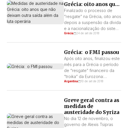
Grécia: oito anos que
não deixam outra
Finalizado o processo de
saída além da luta
“resgate” na Grécia, oito anos
operária
depois a suspensão da dívida
e a nacionalização do sistema
Grécia
24 de set de 2018
financeiro ainda estão
pendentes. É necessário
fazer uma análise para
Grécia: o FMI passou
entender o que está
acontecendo na Grécia e por
Após oito anos, finalizou este
que está acontecendo dessa
mês para a Grécia o período
forma; entender para onde o
de “resgate” financeiro da
país helênico está indo e tirar
“troika” da Eurozona:
Argentina
10 de set de 2018
conclusões a […]
Comissão Europeia (CE), o
Banco Central Europeu (BCE)
e o Fundo Monetário
Greve geral contra as
Internacional (FMI), liderado
medidas de
por este último organismo
austeridade do Syriza
imperial e suas receitas
econômicas. As
No dia 12 de novembro, o
consequências estão à vista:
governo de Alexis Tsipras