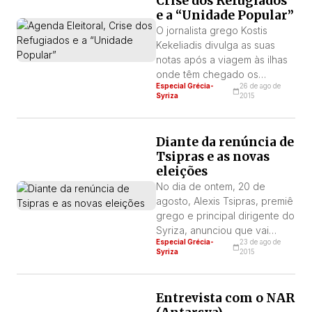
Crise dos Refugiados
sido eleito, em janeiro
e a “Unidade Popular”
passado, (“negociar com a
União Europeia”) já foi
O jornalista grego Kostis
cumprido.
Kekeliadis divulga as suas
notas após a viagem às ilhas
onde têm chegado os
Especial Grécia-
26 de ago de
refugiados, Lesbos e Kos.
Syriza
2015
Diante da renúncia de
Tsipras e as novas
eleições
No dia de ontem, 20 de
agosto, Alexis Tsipras, premiê
grego e principal dirigente do
Syriza, anunciou que vai
Especial Grécia-
23 de ago de
renunciar a seu cargo e
Syriza
2015
convocar a novas eleições
porque “o mandato para o
qual fui votado (a negociação
Entrevista com o NAR
com a UE, NdR) já foi