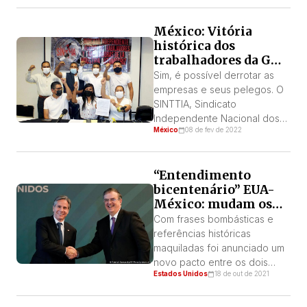
Internacional (LIT-QI), em vista
dos acontecimentos que
México: Vitória
estão ocorrendo atualmente
histórica dos
na república irmã do Equador,
trabalhadores da GM
queremos expressar o
Silao
seguinte:
Sim, é possível derrotar as
empresas e seus pelegos. O
SINTTIA, Sindicato
Independente Nacional dos
México
08 de fev de 2022
Trabalhadores da Indústria
Automotiva, obteve uma
vitória esmagadora, com
“Entendimento
76,5% dos votos na fábrica
bicentenário” EUA-
de Silao. Dessa forma,
México: mudam os
conquista a
nomes, continua a
Representatividade para
Com frases bombásticas e
dominação
negociar um novo Acordo
referências históricas
Coletivo de Trabalho com a
maquiladas foi anunciado um
empresa General Motors.
novo pacto entre os dois
Estados Unidos
18 de out de 2021
Ficou demonstrado que um
estados, o “Entendimento
sindicato operário […]
Bicentenário”, em substituição
à “Iniciativa Mérida” assinada