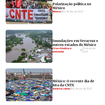
Polarização política no
México
México
12 de dez de 2025
Inundações em Veracruz e
outros estados do México
Crise climática e
18 de out de
ambiental
2025
México: O recente dia de
luta da CNTE
América Latina
22 de jun de 2025