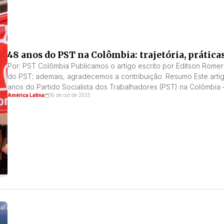
48 anos do PST na Colômbia: trajetória, prátic
Por: PST Colômbia Publicamos o artigo escrito por Editson Romer
do PST; ademais, agradecemos a contribuição. Resumo Este artig
anos do Partido Socialista dos Trabalhadores (PST) na Colômbia
América Latina
16 de out de 2025