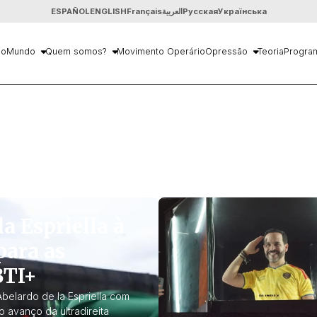
ESPAÑOL
ENGLISH
Français
العربية
Русская
Українська
io
Mundo
Quem somos?
Movimento Operário
Opressão
Teoria
Progra
a Espriella à
para as
BTI+
belardo de la Espriella com
 avanço da ultradireita