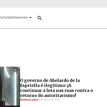
search
ma
Contato
Especiais
O governo de Abelardo de la
Espriella é ilegítimo: ¡A
continuar a luta nas ruas contra o
retorno do autoritarismo!
América Latina
09 de jul de 2026