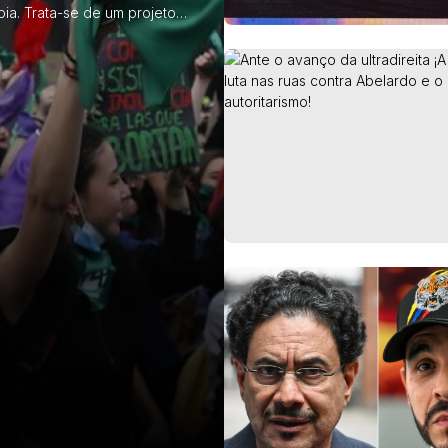
mbia. Trata-se de um projeto
cional” e a ordem punitiva