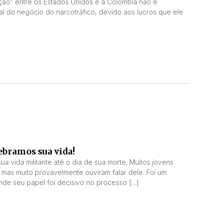
ação” entre os Estados Unidos e a Colômbia não é
gal do negócio do narcotráfico, devido aos lucros que ele
ebramos sua vida!
 vida militante até o dia de sua morte. Muitos jovens
 mas muito provavelmente ouviram falar dele. Foi um
onde seu papel foi decisivo no processo […]