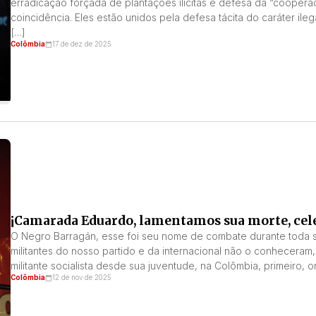
erradicação forçada de plantações ilícitas e defesa da “cooper
coincidência. Eles estão unidos pela defesa tácita do caráter ile
[…]
Colômbia
17 de dez de 2025
¡Camarada Eduardo, lamentamos sua morte, cel
O Negro Barragán, esse foi seu nome de combate durante toda sua
militantes do nosso partido e da internacional não o conheceram,
militante socialista desde sua juventude, na Colômbia, primeiro, 
Colômbia
12 de nov de 2025