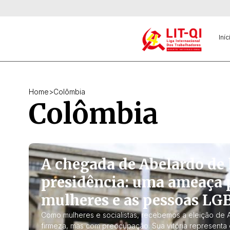
Iníc
Home
>
Colômbia
Colômbia
A chegada de Abelardo de l
presidência: uma ameaça 
mulheres e as pessoas LG
Como mulheres e socialistas, recebemos a eleição de A
firmeza, mas com preocupação. Sua vitória representa o