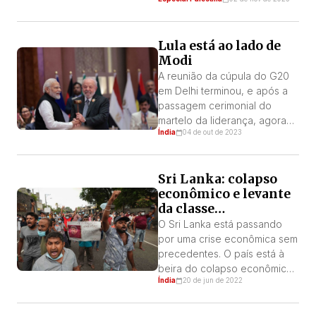
Desafiando o bloqueio de
Israel por terra, mar e ar, os
palestinos destruíram as
Lula está ao lado de
cercas de fronteira com
Modi
tratores, e pela primeira vez
em 16 anos, os muros da
A reunião da cúpula do G20
prisão a céu […]
em Delhi terminou, e após a
passagem cerimonial do
martelo da liderança, agora
Índia
04 de out de 2023
será Lula e o Brasil que serão
os anfitriões da próxima
conferência. A liderança
Sri Lanka: colapso
desse grupo de nações, que
econômico e levante
controlam 85% do PIB
da classe
mundial, a maioria do território
trabalhadora
e da população do planeta,
O Sri Lanka está passando
agora está nas […]
por uma crise econômica sem
precedentes. O país está à
beira do colapso econômico
Índia
20 de jun de 2022
total. As notícias mais
recentes da nação insular é
que ela declarou ser