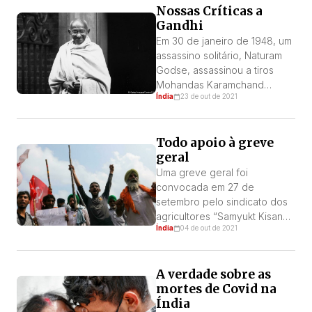
Nossas Críticas a
impossível pagar suas
Gandhi
dívidas, a primeira vez que
uma economia em
Em 30 de janeiro de 1948, um
desenvolvimento do sul da
assassino solitário, Naturam
Ásia é forçada a fazer isso.
Godse, assassinou a tiros
Na vida […]
Mohandas Karamchand
Índia
23 de out de 2021
Gandhi, também conhecido
como o Mahatma (“grande
alma”), considerado por
Todo apoio à greve
alguns o pai da nação
geral
indiana.
Uma greve geral foi
convocada em 27 de
setembro pelo sindicato dos
agricultores “Samyukt Kisan
Índia
04 de out de 2021
Morcha” (Frente Unida dos
Agricultores) para protestar
contra as três leis agrícolas
A verdade sobre as
que foram aprovadas
mortes de Covid na
arbitrariamente no ano
Índia
passado. Foi exatamente