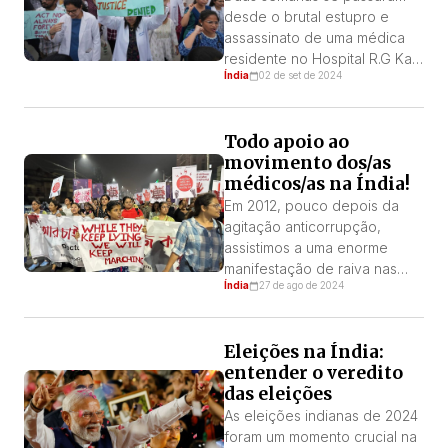
demonstradas na greve foram
desde o brutal estupro e
uma inspiração. Vinte […]
assassinato de uma médica
residente no Hospital R.G Kar.
Índia
02 de set de 2024
Os protestos que eclodiram
após o incidente não
recuaram em Bengala
Todo apoio ao
Ocidental, apesar dos
movimento dos/as
pedidos da classe política e
médicos/as na Índia!
do poder judicial para que os
médicos voltassem ao
Em 2012, pouco depois da
trabalho. Os protestos uniram
agitação anticorrupção,
setores díspares da
assistimos a uma enorme
sociedade numa […]
manifestação de raiva nas
Índia
27 de ago de 2024
ruas contra a violência sexual.
Em Bengala Ocidental, no
início deste ano, os
Eleições na Índia:
habitantes de Sandeshkhali
entender o veredito
manifestaram-se contra a
das eleições
tirania e a violência sexual
infligidas por um déspota do
As eleições indianas de 2024
TMC (Congresso Trinamool).
foram um momento crucial na