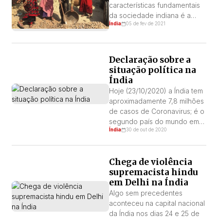
características fundamentais
da sociedade indiana é a
Índia
05 de fev de 2021
existência de castas. O papel
da casta tem sido uma
questão de muito debate
entre estudiosos e ativistas. É
Declaração sobre a
inquestionável que este
situação política na
sistema social originou-se há
Índia
vários milênios. Há consenso
Hoje (23/10/2020) a Índia tem
de que, em algum momento
aproximadamente 7,8 milhões
após a queda do Império […]
de casos de Coronavirus; é o
segundo país do mundo em
Índia
30 de out de 2020
número de infectados, em
seguida aos Estados Unidos.
O número de mortos pela
Chega de violência
pandemia elevou-se para
supremacista hindu
mais de 117.000; o terceiro
em Delhi na Índia
maior do mundo, após os
Estados Unidos e o Brasil. A
Algo sem precedentes
vida normal foi interrompida
aconteceu na capital nacional
quando […]
da Índia nos dias 24 e 25 de