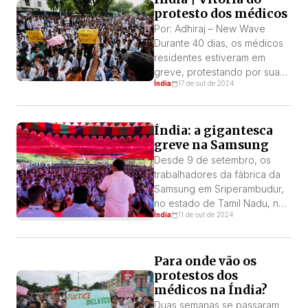
protesto dos médicos
Por: Adhiraj – New Wave
Durante 40 dias, os médicos
residentes estiveram em
greve, protestando por suas
Índia
17 de out de 2024
cinco reivindicações: 1)
Justiça para a vítima,
investigação rápida,
Índia: a gigantesca
descoberta dos motivos do
greve na Samsung
estupro e assassinato e
punição justa para os
Desde 9 de setembro, os
criminosos. 2) Identificação
trabalhadores da fábrica da
dos envolvidos na
Samsung em Sriperambudur,
adulteração de provas e no
no estado de Tamil Nadu, no
encobrimento do assassinato,
Índia
11 de out de 2024
sul da Índia, estão em greve.
e garantia de […]
Mais de mil trabalhadores
estão em greve exigindo
Para onde vão os
aumento salarial, entre outras
protestos dos
demandas, para melhorar
médicos na Índia?
suas condições de trabalho. A
intensidade e a militância
Duas semanas se passaram