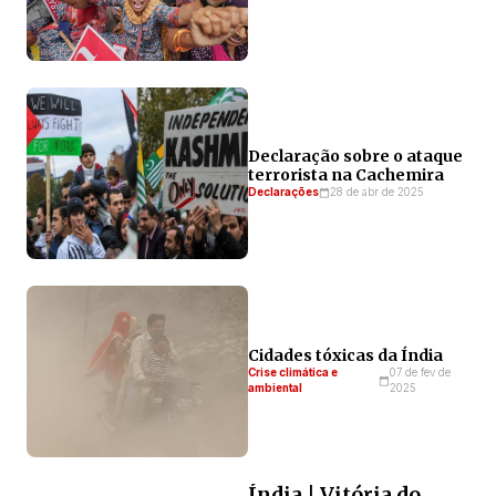
Declaração sobre o ataque
terrorista na Cachemira
Declarações
28 de abr de 2025
Cidades tóxicas da Índia
Crise climática e
07 de fev de
ambiental
2025
Índia | Vitória do