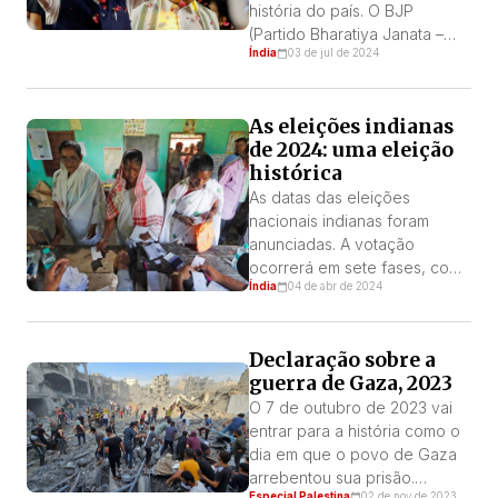
Hoje é Calcutá que acordou e
história do país. O BJP
agita as […]
(Partido Bharatiya Janata –
Índia
03 de jul de 2024
BJP) estava prestes a não
apenas conquistar um
histórico terceiro mandato
As eleições indianas
consecutivo, mas também
de 2024: uma eleição
manter sua perigosa
histórica
supermaioria no Parlamento.
O slogan do BJP era “400
As datas das eleições
paar”, ou seja, até 400. Tinha
nacionais indianas foram
como meta conquistar 400
anunciadas. A votação
[…]
ocorrerá em sete fases, com
Índia
04 de abr de 2024
a primeira fase começando
em 19 de abril. A votação será
concluída em 6 de junho e a
Declaração sobre a
apuração em julho. Por:
guerra de Gaza, 2023
Adhiraj Bose A organização
das eleições foi questionada,
O 7 de outubro de 2023 vai
especialmente devido à sua
entrar para a história como o
longa duração e à natureza
dia em que o povo de Gaza
dispersa […]
arrebentou sua prisão.
Especial Palestina
02 de nov de 2023