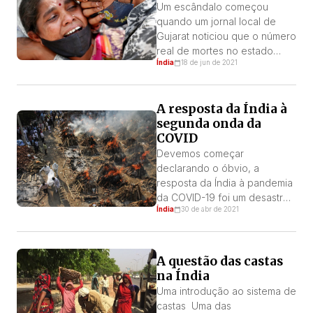
neste dia, em 2020, que o
Um escândalo começou
presidente deu seu
quando um jornal local de
consentimento às três novas
Gujarat noticiou que o número
leis agrícolas e aos novos
real de mortes no estado
Índia
18 de jun de 2021
códigos […]
estava sendo oculto, e que
provavelmente era muitas
vezes maior que o
A resposta da Índia à
oficialmente divulgado.[i]
segunda onda da
Muitos indianos suspeitavam
COVID
que a verdadeira escala da
pandemia estava sendo
Devemos começar
escondida, já que os
declarando o óbvio, a
hospitais, médicos e outros
resposta da Índia à pandemia
trabalhadores da linha de […]
da COVID-19 foi um desastre!
Índia
30 de abr de 2021
Desde o primeiro dia, o
governo abordou o problema
com uma combinação de
incompetência, mão pesada e
A questão das castas
despreparo gritante que tem
na Índia
poucos paralelos no mundo.
Uma introdução ao sistema de
castas Uma das