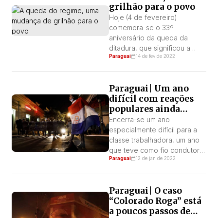
grilhão para o povo
país vizinho como subalterno.
“O Paraguai virou
Hoje (4 de fevereiro)
praticamente um estado
comemora-se o 33º
brasileiro mais rico“, afirmou
aniversário da queda da
[…]
ditadura, que significou a
Paraguai
14 de fev de 2022
mudança do regime ditatorial
para um democrático liberal,
que retirou as Forças
Paraguai| Um ano
Armadas como principal
difícil com reações
instituição do regime e
populares ainda
estabeleceu o ritual de
insuficientes
eleições periódicas e o
Encerra-se um ano
parlamento capitalista como
especialmente difícil para a
pilares políticos. Uma
classe trabalhadora, um ano
democracia onde as
que teve como fio condutor a
Paraguai
12 de jan de 2022
liberdades, garantias e a […]
crise sanitária com o
consequente colapso do
sistema de saúde, combinado
Paraguai| O caso
com a lentidão da chegada
“Colorado Roga” está
dos imunizantes em uma
a poucos passos de
primeira etapa, estando hoje