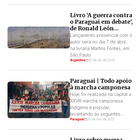
vem. Embora os ataques mais
duros ocorram na barraca do
Livro ‘A guerra contra
podre Partido Colorado, o
o Paraguai em debate’,
que acontece na oposição
de Ronald León
não deixa de ser
Núñez, ganha edição
escandaloso pelo nível de
Lançamento presencial com o
em português
capitulação política da
autor será no dia 7 de abril,
esquerda. Por: PT Paraguai
na livraria Martins Fontes, em
[…]
São Paulo
Argentina
05 de abr de 2022
Paraguai | Todo apoio
à marcha camponesa
Hoje foi realizada na capital a
XXVIII marcha camponesa
indígena e popular,
levantando as seguintes
Paraguai
25 de mar de 2022
demandas: 1) Revogação da
Lei de Criminalização de
Zavala-Riera (que aumenta