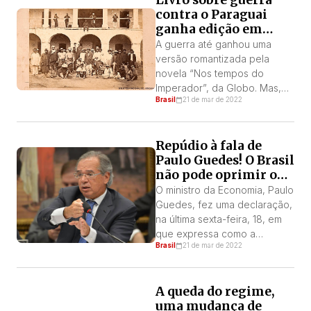
Livro sobre guerra
para 10 anos o ato punível de
contra o Paraguai
invasão de propriedade
ganha edição em
alheia); 2) Aprovação do
português
projeto de lei que declara
A guerra até ganhou uma
todo o território da República
versão romantizada pela
em situação de emergência
novela “Nos tempos do
por […]
Imperador”, da Globo. Mas,
Brasil
21 de mar de 2022
na verdade, foi um genocídio
no país vizinho comandado
pelo Império do Brasil
Repúdio à fala de
Paulo Guedes! O Brasil
não pode oprimir o
Paraguai
O ministro da Economia, Paulo
Guedes, fez uma declaração,
na última sexta-feira, 18, em
que expressa como a
Brasil
21 de mar de 2022
burguesia brasileira vê o
Paraguai como uma espécie
de quintal para os grandes
A queda do regime,
produtores do agro e, mais
uma mudança de
que isso, como enxerga o