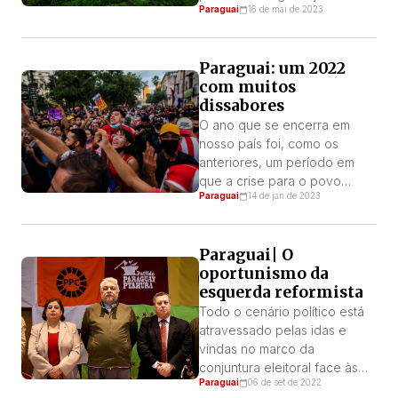
Paraguai
16 de mai de 2023
a volta de Lula ao poder. A
mesma contempla uma
redução do preço da energia
Paraguai: um 2022
de até 16,71 dólares
com muitos
kilowatt/mês e embora esta
dissabores
redução possa parecer
positiva para o Paraguai, na
O ano que se encerra em
realidade está muito longe
nosso país foi, como os
disso. Por: […]
anteriores, um período em
que a crise para o povo
Paraguai
14 de jan de 2023
trabalhador continuou a se
agravar. Ainda que tenha sido
diferente pela superação dos
Paraguai| O
efeitos mais dramáticos da
oportunismo da
pandemia, os efeitos
esquerda reformista
posteriores da pandemia
foram fortemente sentidos,
Todo o cenário político está
especialmente na esfera
atravessado pelas idas e
econômica. Por: PT-Paraguai
vindas no marco da
Quanto à […]
conjuntura eleitoral face às
Paraguai
06 de set de 2022
eleições gerais do ano que