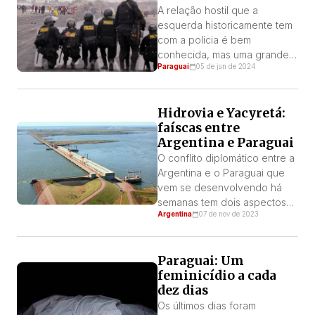
A relação hostil que a
esquerda historicamente tem
com a polícia é bem
conhecida, mas uma grande
Paraguai
05 de jan de 2024
parte da classe trabalhadora
vê esta instituição como
necessária, apesar das
Hidrovia e Yacyretá:
reservas que tem devido aos
faíscas entre
múltiplos antecedentes de
Argentina e Paraguai
ações arbitrárias. Por: PT –
Paraguai Isso porque a classe
O conflito diplomático entre a
trabalhadora é a principal
Argentina e o Paraguai que
vítima dos crimes comuns,
vem se desenvolvendo há
pois […]
semanas tem dois aspectos
Argentina
07 de nov de 2023
relacionados à interação
entre ambos os países: o
problema da energia, em
Paraguai: Um
torno da represa de Yacyretá
feminicídio a cada
e o dos pedágios da Hidrovia
dez dias
(rios Paraná e Paraguai).
Ambas questões de grande
Os últimos dias foram