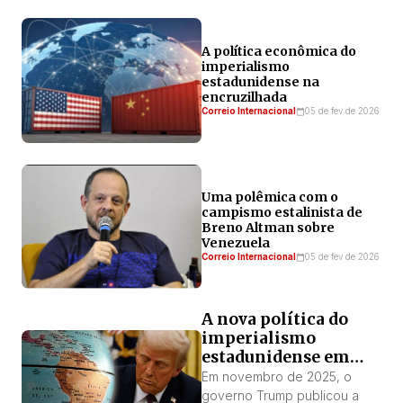
A política econômica do
imperialismo
estadunidense na
encruzilhada
Correio Internacional
05 de fev de 2026
Uma polêmica com o
campismo estalinista de
Breno Altman sobre
Venezuela
Correio Internacional
05 de fev de 2026
A nova política do
imperialismo
estadunidense em
relação à América
Em novembro de 2025, o
Latina
governo Trump publicou a