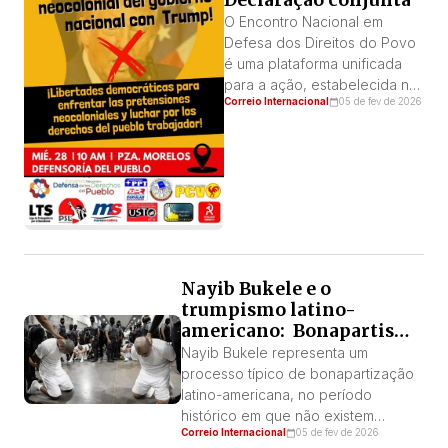
uma política de […]
O Encontro Nacional em
Defesa dos Direitos do Povo
é uma plataforma unificada
para a ação, estabelecida na
Correio Internacional
05 de fev de 2026
Venezuela em julho de 2023,
que reúne organizações
políticas de esquerda e
movimentos sociais contrários
ao governo Maduro e que
atuam sob o princípio da
independência de classe.
Essa plataforma confronta e
denuncia o falso socialismo
Nayib Bukele e o
do […]
trumpismo latino-
americano: Bonapartismo
e criminalização político-
Nayib Bukele representa um
social
processo típico de bonapartização
latino-americana, no período
histórico em que não existem
Correio Internacional
05 de fev de 2026
contradições estruturais entre as