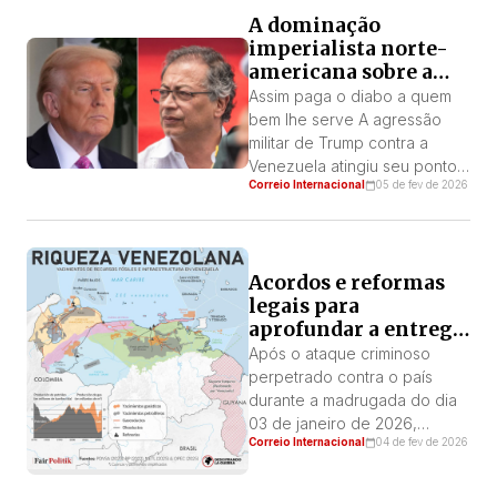
da “cooperação” entre
A dominação
Estados Unidos e Colômbia
imperialista norte-
não é casual; o que os une é
americana sobre a
a defesa, não declarada, do
Colômbia
caráter ilegal do negócio do
Assim paga o diabo a quem
narcotráfico, pois significam
bem lhe serve A agressão
os ganhos de uma […]
militar de Trump contra a
Venezuela atingiu seu ponto
Correio Internacional
05 de fev de 2026
mais alto com o sequestro de
Nicolás Maduro e a exigência
ao chavismo de converter o
país em seu colaborador para
Acordos e reformas
impor um regime colonial,
legais para
como modelo para a
aprofundar a entrega
dominação imperialista da
do petróleo e a
América Latina. Com […]
Após o ataque criminoso
soberania nacional.
perpetrado contra o país
durante a madrugada do dia
03 de janeiro de 2026,
Correio Internacional
04 de fev de 2026
Donald Trump, chefe do
imperialismo norte-americano,
fez vários anúncios deixando