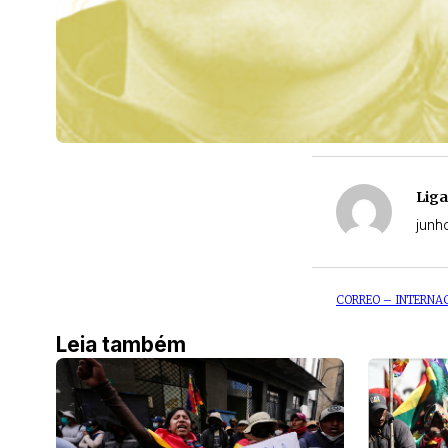
Liga
junh
CORREO – INTERNA
Leia também