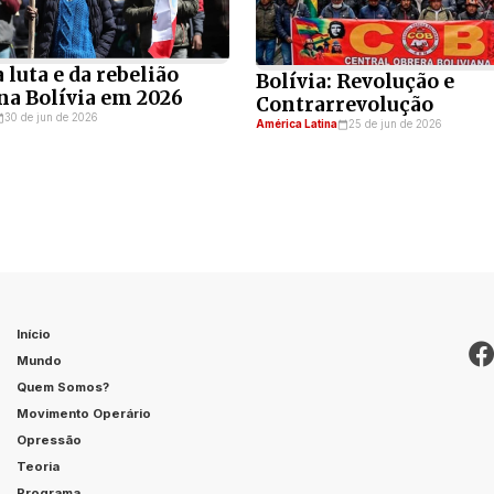
 luta e da rebelião
Bolívia: Revolução e
na Bolívia em 2026
Contrarrevolução
30 de jun de 2026
América Latina
25 de jun de 2026
Início
Mundo
Quem Somos?
Movimento Operário
Opressão
Teoria
Programa