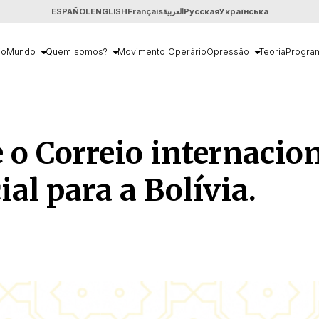
ESPAÑOL
ENGLISH
Français
العربية
Русская
Українська
io
Mundo
Quem somos?
Movimento Operário
Opressão
Teoria
Progra
 o Correio internacio
ial para a Bolívia.