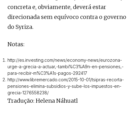
concreta e, obviamente, deverá estar
direcionada sem equívoco contra o governo
do Syriza.
Notas:
http://es.investing.com/news/economy-news/eurozona-
urge-a-grecia-a-actuar,-tambi%C3%A9n-en-pensiones,-
para-recibir-m%C3%A1s-pagos-292417
http://www.libremercado.com/2015-10-01/tsipras-recorta-
pensiones-elimina-subsidios-y-sube-los-impuestos-en-
grecia-1276558238/
Tradução: Helena Náhuatl