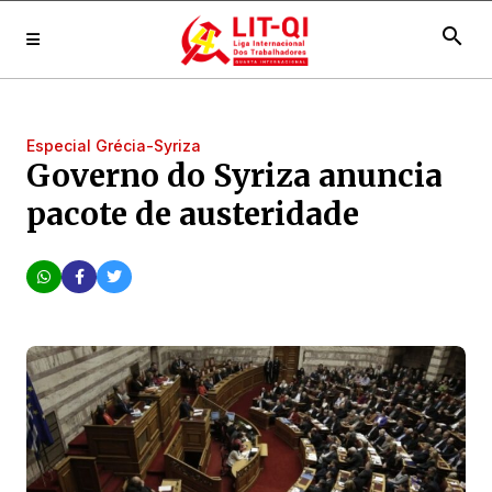
search
Especial Grécia-Syriza
Governo do Syriza anuncia
pacote de austeridade