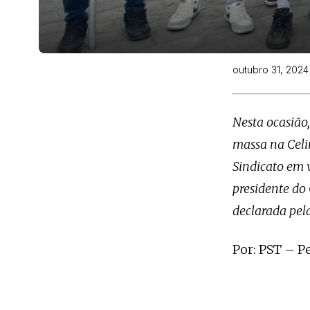
outubro 31, 2024
Nesta ocasião
massa na Celi
Sindicato em v
presidente do 
declarada pel
Por: PST – P