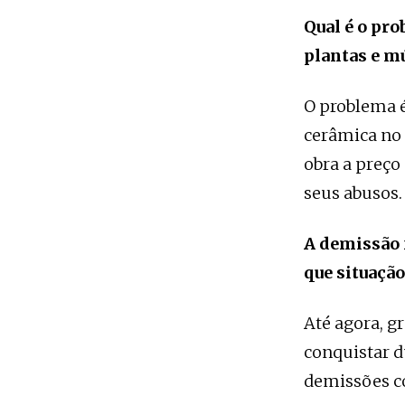
Qual é o pr
plantas e m
O problema é
cerâmica no 
obra a preço
seus abusos.
A demissão 
que situação
Até agora, g
conquistar d
demissões co