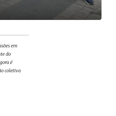
issões em
nte do
agora é
ão coletiva