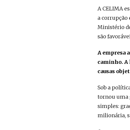
A CELIMA esp
a corrupção 
Ministério d
são favorávei
A empresa a
caminho. A l
causas objet
Sob a políti
tornou uma 
simples: gra
milionária, 