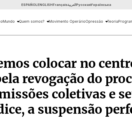
ESPAÑOL
ENGLISH
Français
العربية
Русская
Українська
io
Mundo
Quem somos?
Movimento Operário
Opressão
Teoria
Progra
mos colocar no centr
pela revogação do pro
missões coletivas e s
ice, a suspensão perf