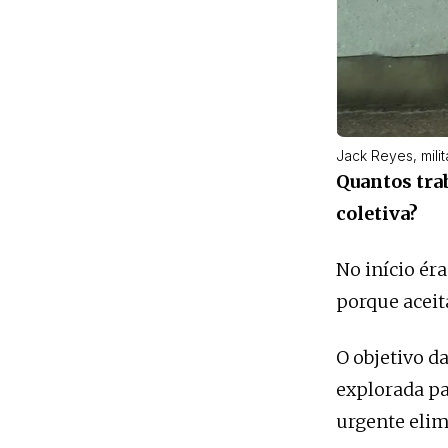
Jack Reyes, mili
Quantos tra
coletiva?
No início ér
porque aceit
O objetivo d
explorada par
urgente elim