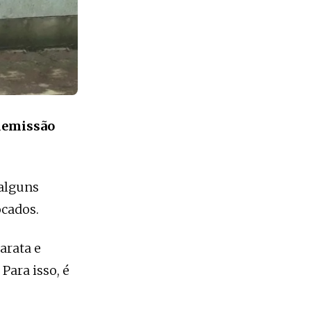
 demissão
 alguns
ocados.
arata e
Para isso, é