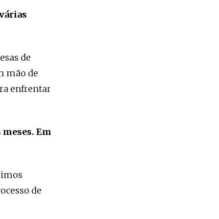
várias
esas de
om mão de
ra enfrentar
s meses. Em
guimos
rocesso de