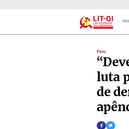
Iníc
Peru
“Deve
luta 
de de
apênd