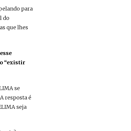
apelando para
l do
as que lhes
nesse
o “existir
ELIMA se
A resposta é
CELIMA seja