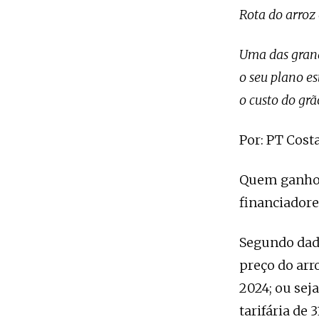
Rota do arroz
Uma das grand
o seu plano e
o custo do gr
Por: PT Cost
Quem ganhou
financiadore
Segundo dados
preço do arr
2024; ou sej
tarifária de