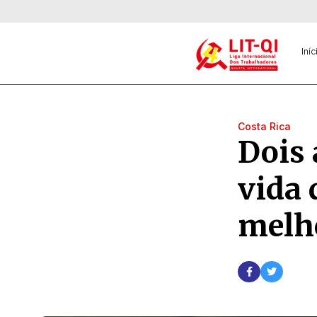
Iníc
Costa Rica
Dois 
vida 
melh