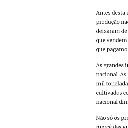
Antes desta 
produção nac
deixaram de 
que vendem p
que pagamos
As grandes i
nacional. As
mil tonelad
cultivados c
nacional dim
Não só os pr
mercê das gr