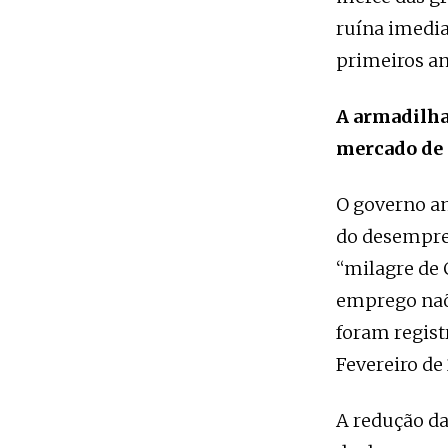
ruína imedia
primeiros an
A armadilha
mercado de 
O governo a
do desempreg
“milagre de 
emprego naõ
foram regist
Fevereiro de
A redução da 