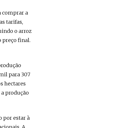
a comprar a
s tarifas,
uindo o arroz
preço final.
 produção
mil para 307
s hectares
e a produção
 por estar à
cionais. A