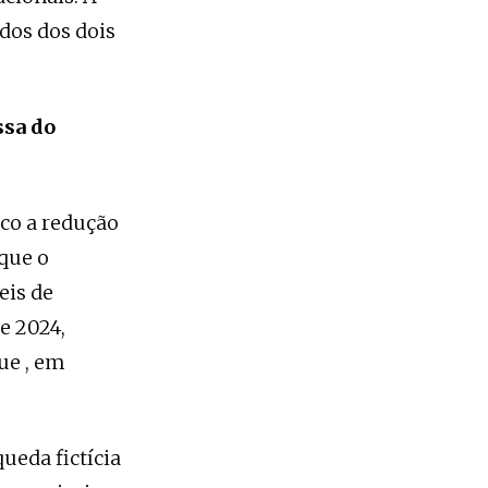
dos dos dois
ssa do
co a redução
que o
eis de
e 2024,
ue , em
queda fictícia