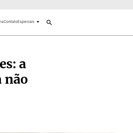
search
ma
Contato
Especiais
es: a
a não