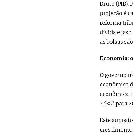
Bruto (PIB).
projeção é ca
reforma trib
dívida e iss
as bolsas sã
Economia: o
O governo nã
econômica d
econômica, 
3,6%” para 2
Este suposto
crescimento 