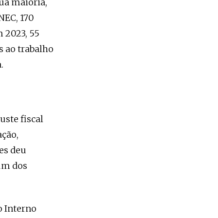
ua maioria,
NEC, 170
m 2023, 55
s ao trabalho
.
uste fiscal
ação,
ves deu
 um dos
o Interno