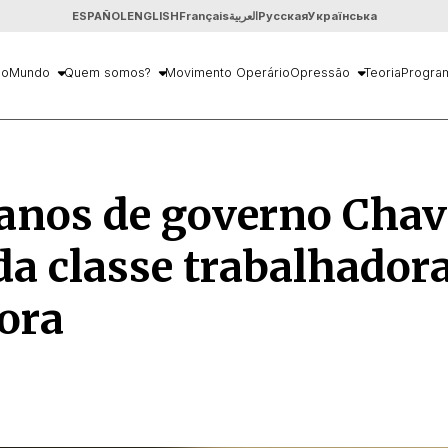
ESPAÑOL
ENGLISH
Français
العربية
Русская
Українська
io
Mundo
Quem somos?
Movimento Operário
Opressão
Teoria
Progra
anos de governo Chav
da classe trabalhador
ora