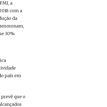
FMI, a
 2018 com a
dução da
 desmoronam,
ase 30%.
ica
ividade
do país em
 prevê que o
alcançados