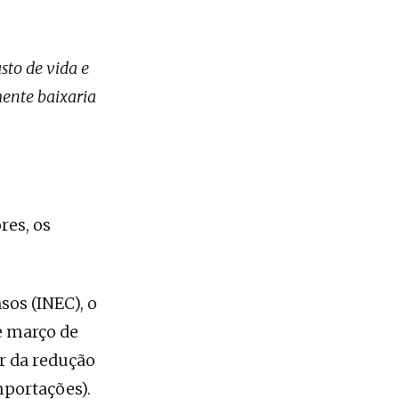
sto de vida e
mente baixaria
res, os
sos (INEC), o
de março de
r da redução
mportações).