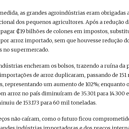
medida, as grandes agroindústrias eram obrigadas 
ional dos pequenos agricultores. Após a redução da
pagar ₡19 bilhões de colones em impostos, substit
or arroz importado, sem que houvesse redução do 
 no supermercado.
ndústrias encheram os bolsos, trazendo a ruína da
 importações de arroz duplicaram, passando de 151 
as, representando um aumento de 102%; enquanto o
om arroz no país diminuíram de 35.301 para 14.300 
inuiu de 153.173 para 60 mil toneladas.
eços não caíram, como o futuro ficou comprometido
andes indústrias importadoras e dos preços interna