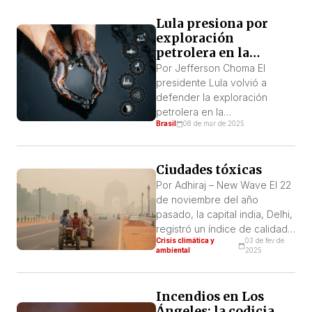
albergar el evento, se ha
Lula presiona por
convertido en una enorme
exploración
obra en construcción para
petrolera en la
acoger a los visitantes,
Amazonía
mientras la dura realidad de
Por Jefferson Choma El
sus propios habitantes
presidente Lula volvió a
continúa siendo ignorada. […]
defender la exploración
petrolera en la
Brasil
08 de mar de 2025
desembocadura del río
Amazonas, en la llamada
Margen Ecuatorial. Esta vez,
Ciudades tóxicas
Lula atacó directamente al
IBAMA (Instituto Brasileño del
Por Adhiraj – New Wave El 22
Medio Ambiente y de los
de noviembre del año
Recursos Naturales
pasado, la capital india, Delhi,
Renovables): “Tal vez esta
registró un índice de calidad
Crisis climática y
03 de fev de
semana todavía haya una
del aire de 404, lo que
ambiental
2025
reunión entre la Casa Civil y el
significaba que el aire de
[…]
Delhi era peligroso. Las
ciudades vecinas del norte
Incendios en Los
de la India, como Noida,
Ángeles: la codicia