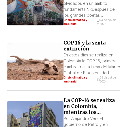
olvidados en un ámbito
podemos descartar que sea
fundamental*. «Después de
mayor, porque a estas horas
los grandes poetas
aún […]
Crisis climática y
03 de nov de
románticos, los mayores
ambiental
2024
opositores de la idea de
conquista de la naturaleza
durante la revolución
COP 16 y la sexta
industrial fueron Karl Marx e
extinción
Friedrich Engels, los
En estos días se realiza en
fundadores del materialismo
Colombia la COP 16, primera
histórico clásico»[1] Matteo
cumbre tras la firma del Marco
Bavassano El propósito de
Global de Biodiversidad
este artículo es
Crisis climática y
25 de out de
Kunming-Montreal. Desde
esencialmente llamar la
ambiental
2024
instituciones y numerosos
atención del lector, […]
grupos ecologistas se
reivindicó como histórico un
La COP-16 se realiza
acuerdo para parar la
en Colombia,
destrucción de la
mientras los
biodiversidad y luchar contra
capitalistas
Por Alejandro Vera El
la sexta extinción en masa
continúan
gobierno de Petro y en
que está en marcha[1] (Según