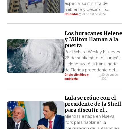
destruyendo la
especial su ministra de
Green Facts “en […]
naturaleza en el
ambiente y desarrollo
mundo
Colombia
23 de out de 2024
sostenible Susana Muhamad
han promovido
enérgicamente la realización
Los huracanes Helene
de la COP-16 en la ciudad de
y Milton llaman a la
Cali, evento que traerá más
puerta
de 15.000 visitantes a la
misma del 21 de octubre al 1
Por Richard Wesley El jueves
de noviembre de este año; se
26 de septiembre, el huracán
trata […]
Helene azotó la franja norte
de Florida procedente del
Crisis climática y
20 de out de
Golfo de México, causando
ambiental
2024
una devastación masiva con
una poderosa marejada
ciclónica. Pero el camino de
Lula se reúne con el
destrucción de Helene
presidente de la Shell
apenas había comenzado, ya
para discutir el
que atravesó los Apalaches
petróleo en la
Mientras estaba en Nueva
del sur de Georgia, Carolina
Amazonía
York para hablar en la
del Sur y del […]
inauguración de la Asamblea