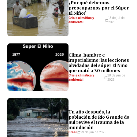
¿Por qué debemos
preocuparnos por el Súper
El Niño?
Crisis climática y
13 de jul de
ambiental
2026
Clima, hambre e
imperialismo: las lecciones
olvidadas del súper El Niño
que mató a 30 millones
Crisis climática y
28 de jun de
ambiental
2026
Un año después, la
población de Río Grande do
Sul revive el trauma de la
inundación
Brasil
29 de jun de 2025