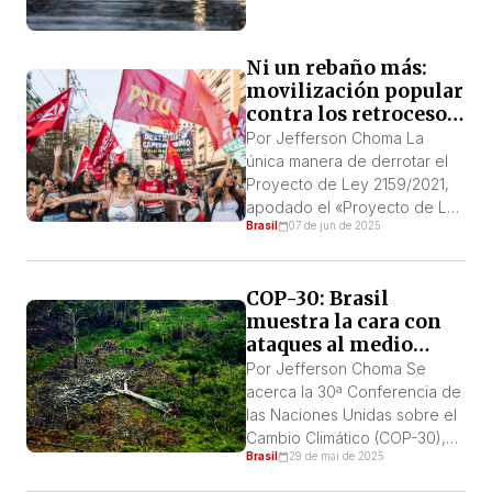
Ni un rebaño más:
movilización popular
contra los retrocesos
ambientales
Por Jefferson Choma La
única manera de derrotar el
Proyecto de Ley 2159/2021,
apodado el «Proyecto de Ley
Brasil
07 de jun de 2025
de Devastación», es salir a las
calles en todo el país. Y ya se
están organizando
COP-30: Brasil
manifestaciones del 1 al 7 de
muestra la cara con
junio. En la capital, São Paulo,
ataques al medio
la manifestación será el día 7,
ambiente
a las 14:00 […]
Por Jefferson Choma Se
acerca la 30ª Conferencia de
las Naciones Unidas sobre el
Cambio Climático (COP-30),
Brasil
29 de mai de 2025
que tendrá lugar en Brasil.
Belém, la ciudad elegida para