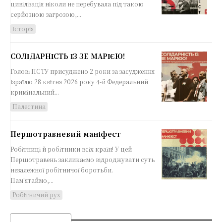
цивілізація ніколи не перебувала під такою
серйозною загрозою,...
Історія
СОЛІДАРНІСТЬ ІЗ ЗЕ МАРІЄЮ!
Голові ПСТУ присуджено 2 роки за засудження
Ізраїлю 28 квітня 2026 року 4-й Федеральний
кримінальний...
Палестина
Першотравневий маніфест
Робітниці й робітники всіх країн! У цей
Першотравень закликаємо відроджувати суть
незалежної робітничої боротьби.
Пам'ятаймо,...
Робітничий рух