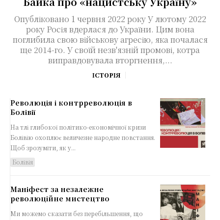
Байка про «нацистську Україну»
Опубліковано 1 червня 2022 року У лютому 2022
року Росія вдерлася до України. Цим вона
поглибила свою військову агресію, яка почалася
ще 2014-го. У своїй незв'язній промові, котра
виправдовувала вторгнення,...
ІСТОРІЯ
Революція і контрреволюція в
Болівії
На тлі глибокої політико-економічної кризи
Болівію охоплює величезне народне повстання.
Щоб зрозуміти, як у...
Болівія
Маніфест за незалежне
революційне мистецтво
Ми можемо сказати без перебільшення, що