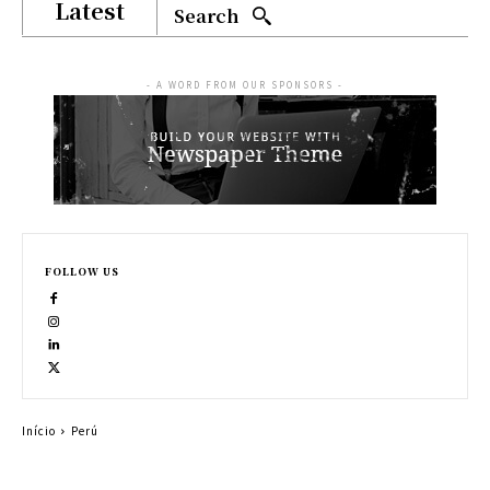
Latest
Search
- A WORD FROM OUR SPONSORS -
FOLLOW US
Início
Perú