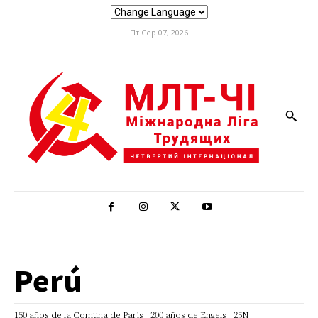
Пт Сер 07, 2026
Perú
150 años de la Comuna de París
200 años de Engels
25N