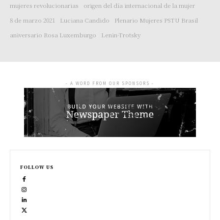
mujeres revolucionarias
origen del día internacional de la mujer
8 de marzo 2021
Luciana Candido
Plenario Mujeres PSTU Brasil
aniversario Rosa Luxemburgo
Lenin-Trotsky
- A WORD FROM OUR SPONSORS -
FOLLOW US