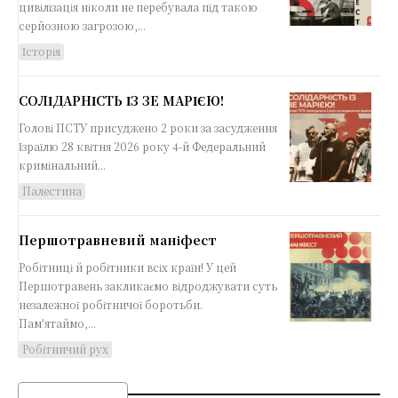
цивілізація ніколи не перебувала під такою
серйозною загрозою,...
Історія
СОЛІДАРНІСТЬ ІЗ ЗЕ МАРІЄЮ!
Голові ПСТУ присуджено 2 роки за засудження
Ізраїлю 28 квітня 2026 року 4-й Федеральний
кримінальний...
Палестина
Першотравневий маніфест
Робітниці й робітники всіх країн! У цей
Першотравень закликаємо відроджувати суть
незалежної робітничої боротьби.
Пам'ятаймо,...
Робітничий рух