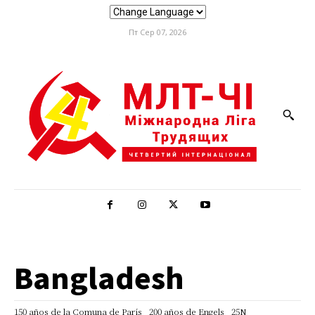
Пт Сер 07, 2026
Bangladesh
150 años de la Comuna de París
200 años de Engels
25N