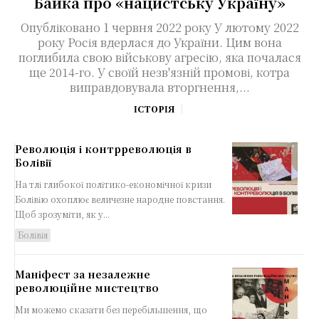
Байка про «нацистську Україну»
Опубліковано 1 червня 2022 року У лютому 2022
року Росія вдерлася до України. Цим вона
поглибила свою військову агресію, яка почалася
ще 2014-го. У своїй незв'язній промові, котра
виправдовувала вторгнення,...
ІСТОРІЯ
Революція і контрреволюція в
Болівії
На тлі глибокої політико-економічної кризи
Болівію охоплює величезне народне повстання.
Щоб зрозуміти, як у...
Болівія
Маніфест за незалежне
революційне мистецтво
Ми можемо сказати без перебільшення, що