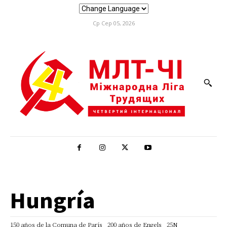
Ср Сер 05, 2026
Hungría
150 años de la Comuna de París
200 años de Engels
25N