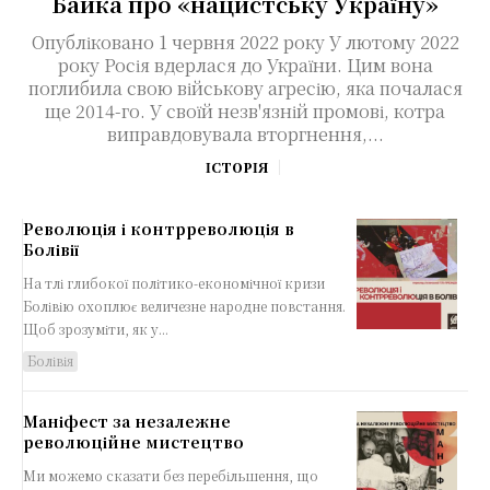
Байка про «нацистську Україну»
Опубліковано 1 червня 2022 року У лютому 2022
року Росія вдерлася до України. Цим вона
поглибила свою військову агресію, яка почалася
ще 2014-го. У своїй незв'язній промові, котра
виправдовувала вторгнення,...
ІСТОРІЯ
Революція і контрреволюція в
Болівії
На тлі глибокої політико-економічної кризи
Болівію охоплює величезне народне повстання.
Щоб зрозуміти, як у...
Болівія
Маніфест за незалежне
революційне мистецтво
Ми можемо сказати без перебільшення, що