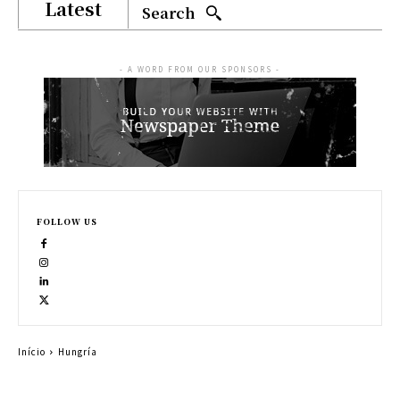
Latest
Search
- A WORD FROM OUR SPONSORS -
FOLLOW US
Início
Hungría