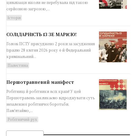
цивілізація ніколи не перебувала під такою
серйозною загрозою,...
Історія
СОЛІДАРНІСТЬ ІЗ ЗЕ МАРІЄЮ!
Голові ПСТУ присуджено 2 роки за засудження
Ізраїлю 28 квітня 2026 року 4-й Федеральний
кримінальний...
Палестина
Першотравневий маніфест
Робітниці й робітники всіх країн! У цей
Першотравень закликаємо відроджувати суть
незалежної робітничої боротьби.
Пам'ятаймо,...
Робітничий рух