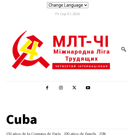
Пт Сер 07, 2026
Cuba
150 años de la Comuna de París
200 años de Engels
25N