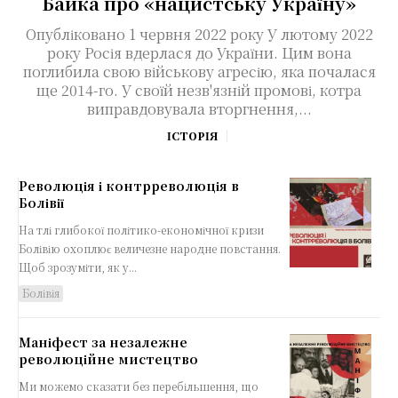
Байка про «нацистську Україну»
Опубліковано 1 червня 2022 року У лютому 2022
року Росія вдерлася до України. Цим вона
поглибила свою військову агресію, яка почалася
ще 2014-го. У своїй незв'язній промові, котра
виправдовувала вторгнення,...
ІСТОРІЯ
Революція і контрреволюція в
Болівії
На тлі глибокої політико-економічної кризи
Болівію охоплює величезне народне повстання.
Щоб зрозуміти, як у...
Болівія
Маніфест за незалежне
революційне мистецтво
Ми можемо сказати без перебільшення, що