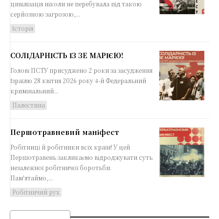
цивілізація ніколи не перебувала під такою
серйозною загрозою,...
Історія
СОЛІДАРНІСТЬ ІЗ ЗЕ МАРІЄЮ!
Голові ПСТУ присуджено 2 роки за засудження
Ізраїлю 28 квітня 2026 року 4-й Федеральний
кримінальний...
Палестина
Першотравневий маніфест
Робітниці й робітники всіх країн! У цей
Першотравень закликаємо відроджувати суть
незалежної робітничої боротьби.
Пам'ятаймо,...
Робітничий рух