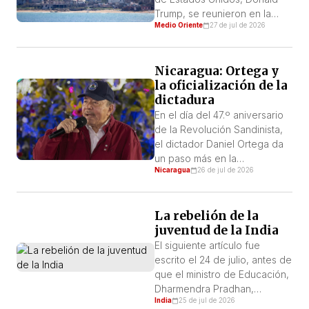
desde […]
Trump, se reunieron en la
Medio Oriente
27 de jul de 2026
Casa Blanca. Aoun le pidió al
presidente Trump ayuda para
reconstruir la economía,
Nicaragua: Ortega y
fortalecer las Fuerzas
la oficialización de la
Armadas libanesas y acelerar
dictadura
la retirada de las fuerzas
israelíes del país. Trump
En el día del 47.º aniversario
respondió que no existe un
de la Revolución Sandinista,
plazo […]
el dictador Daniel Ortega da
un paso más en la
Nicaragua
26 de jul de 2026
consolidación de la dictadura
que lleva adelante desde el
año 2007 al afirmar: «Que se
La rebelión de la
olviden, aquí no volverá a
juventud de la India
haber elecciones». Este
anuncio, enviado a un
El siguiente artículo fue
Congreso totalmente afín a
escrito el 24 de julio, antes de
Ortega y que ya […]
que el ministro de Educación,
Dharmendra Pradhan,
India
25 de jul de 2026
anunciara su renuncia. A la