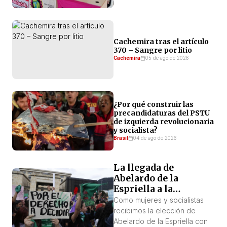
Cachemira tras el artículo
370 – Sangre por litio
Cachemira
05 de ago de 2026
¿Por qué construir las
precandidaturas del PSTU
de izquierda revolucionaria
y socialista?
Brasil
04 de ago de 2026
La llegada de
Abelardo de la
Espriella a la
presidencia: una
Como mujeres y socialistas
amenaza para las
recibimos la elección de
mujeres y las
Abelardo de la Espriella con