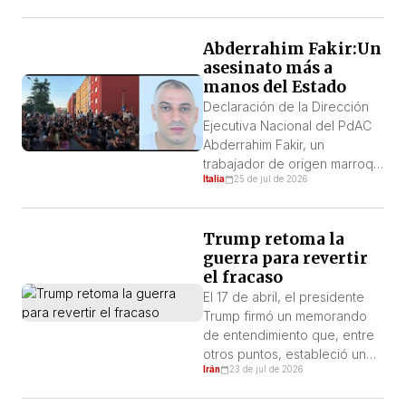
fecha, 25 de julio, el ministro
de Educación ha presentado
Abderrahim Fakir:Un
su renuncia. Sin embargo, las
asesinato más a
protestas continúan en torno
manos del Estado
a las demandas restantes del
CJP. Se suponía que las
Declaración de la Dirección
protestas iniciadas por […]
Ejecutiva Nacional del PdAC
Abderrahim Fakir, un
trabajador de origen marroquí
Italia
25 de jul de 2026
fue brutalmente asesinado en
el barrio de Pilastro, en
Bolonia, el domingo 20 de
Trump retoma la
julio. Su muerte tiene un
guerra para revertir
significado muy concreto:
el fracaso
racismo, xenofobia y
violencia estatal. Fakir fue
El 17 de abril, el presidente
asesinado, ante todo, por ser
Trump firmó un memorando
un trabajador extranjero:
de entendimiento que, entre
aunque llevaba muchos […]
otros puntos, estableció un
Irán
23 de jul de 2026
alto el fuego en todos los
frentes, incluido el Líbano, y