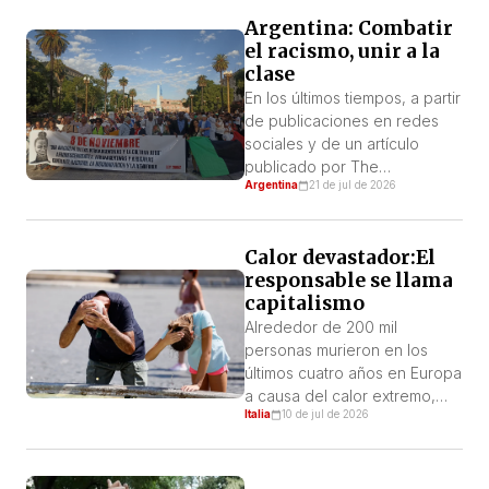
garantizó que Irán permitiría el
Argentina: Combatir
paso de barcos por el
el racismo, unir a la
estrecho de Ormuz sin cobrar
clase
ningún tipo de tasa durante
sesenta días. A cambio, las
En los últimos tiempos, a partir
fuerzas […]
de publicaciones en redes
sociales y de un artículo
publicado por The
Argentina
21 de jul de 2026
Washington Post que
afirmaba que en la selección
argentina no hay jugadores
Calor devastador:El
negros, sumado a distintos
responsable se llama
episodios de racismo en los
capitalismo
estadios de fútbol, comenzó
a instalarse la idea de que
Alrededor de 200 mil
todos los argentinos son
personas murieron en los
racistas porque […]
últimos cuatro años en Europa
a causa del calor extremo,
Italia
10 de jul de 2026
principalmente en los países
mediterráneos. Una tragedia
que golpea cada vez más a
los sectores más vulnerables