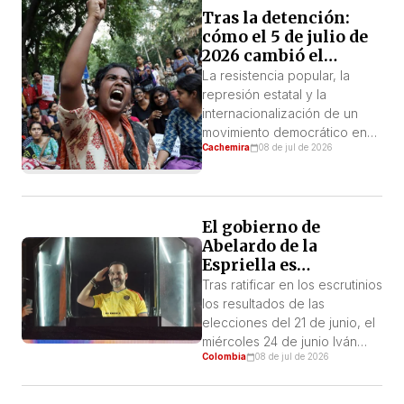
Tras la detención:
de la sociedad: enfermos,
cómo el 5 de julio de
personas mayores y
2026 cambió el
trabajadores obligados a
equilibrio político en
desempeñar sus tareas bajo
La resistencia popular, la
Cachemira
el sol o en ambientes sin […]
represión estatal y la
internacionalización de un
movimiento democrático en
Cachemira
08 de jul de 2026
Jammu y Cachemira, bajo
administración pakistaní
Cuando las autoridades
pakistaníes detuvieron a
El gobierno de
Shaukat Nawaz Mir, miembro
Abelardo de la
destacado del Comité
Espriella es
Conjunto de Acción Awami
ilegítimo: ¡A
(JAAC), esperaban frenar el
Tras ratificar en los escrutinios
continuar la lucha en
impulso de un movimiento
los resultados de las
las calles contra el
que ya había soportado
elecciones del 21 de junio, el
regreso del
semanas de represión,
miércoles 24 de junio Iván
autoritarismo!
detenciones e intimidación
Colombia
08 de jul de 2026
Cepeda reconoció
[…]
formalmente su derrota y
aceptando el triunfo de