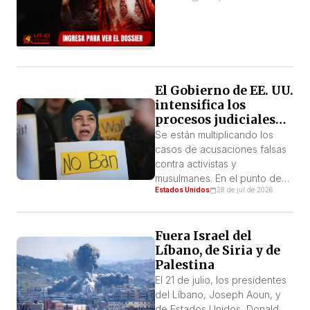
recopilación de artículos
sobre la lucha por
laindependencia de
Cachemira en India y Pakistán
El Gobierno de EE. UU.
intensifica los
procesos judiciales
basados en
Se están multiplicando los
acusaciones falsas
casos de acusaciones falsas
contra activistas y
contra activistas y
musulmanes
musulmanes. En el punto de
Estados Unidos
28 de jul de 2026
mira se encuentran todos lo
que apunta el Memorándum
Presidencial de Seguridad
Fuera Israel del
Nacional n.º 7, prácticamente
Líbano, de Siria y de
cualquier persona que no sea
Palestina
un partidario incondicional del
régimen de Trump. Entre los
El 21 de julio, los presidentes
agentes de la represión en
del Líbano, Joseph Aoun, y
estos casos se incluyen
de Estados Unidos, Donald