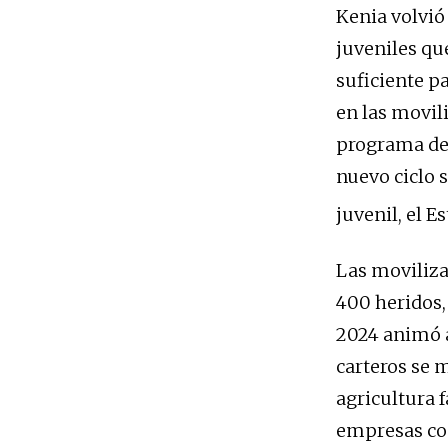
Kenia volvió 
juveniles que
suficiente pa
en las movil
programa de l
nuevo ciclo 
juvenil, el E
Las moviliza
400 heridos, 
2024 animó a
carteros se 
agricultura 
empresas com