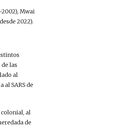
8-2002), Mwai
(desde 2022).
stintos
 de las
lado al
ja al SARS de
colonial, al
 heredada de