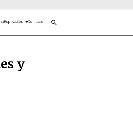
search
ma
Especiales
Contacto
les y