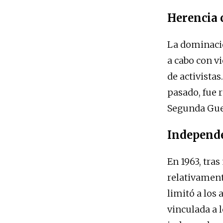
Herencia 
La dominación
a cabo con v
de activistas
pasado, fue 
Segunda Guerr
Independe
En 1963, tra
relativament
limitó a los 
vinculada a 