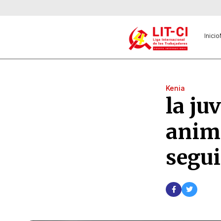
Inicio
Kenia
la ju
anima
segui