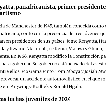
atta, panafricanista, primer presidente
partismo
ia de Manchester de 1945, también conocida como e
africano, contó con la presencia de tres jóvenes q
ían en presidentes de sus países: Jomo Kenyatta, Ha
a y Kwame Nkrumah, de Kenia, Malawi y Ghana,
nte. En 1966, Kenyatta modificó la Constitución pa
para gobernar. Su gobierno está acusado del asesin
entre ellos, Pio Gama Pinto, Tom Mboya y Josiah M
e provocar un accidente automovilístico en el que 
Gem Argwings-Kodhek y Ronald Ngala.
as luchas juveniles de 2024