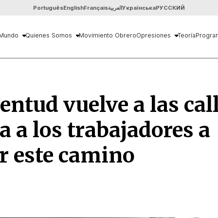
Português
English
Français
العربية
Українська
РУССКИЙ
Mundo
Quienes Somos
Movimiento Obrero
Opresiones
Teoría
Progra
ventud vuelve a las cal
 a los trabajadores a
r este camino