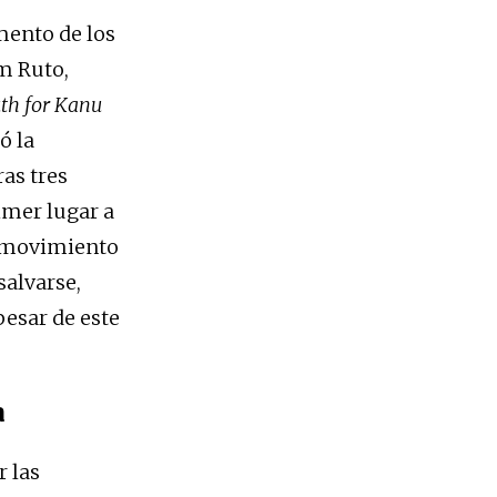
mento de los
m Ruto,
th for Kanu
ó la
as tres
imer lugar a
l movimiento
salvarse,
pesar de este
a
r las