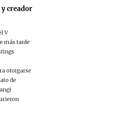
 y creador
l V
ue más tarde
stings
ra otorgarse
ato de
wangi
murieron