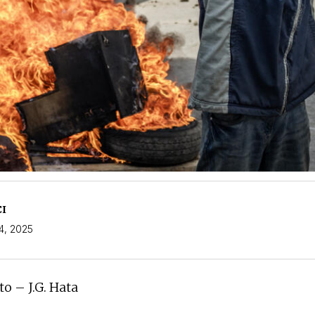
CI
 4, 2025
o – J.G. Hata