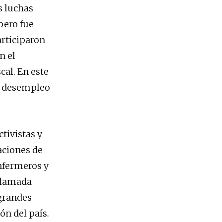
as luchas
 pero fue
articiparon
n el
cal. En este
el desempleo
tivistas y
aciones de
enfermeros y
 llamada
 grandes
ón del país.