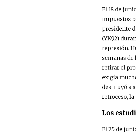
El 18 de juni
impuestos pa
presidente d
(YK92) duran
represión. H
semanas de h
retirar el p
exigía mucho 
destituyó a s
retroceso, la
Los estudi
El 25 de juni