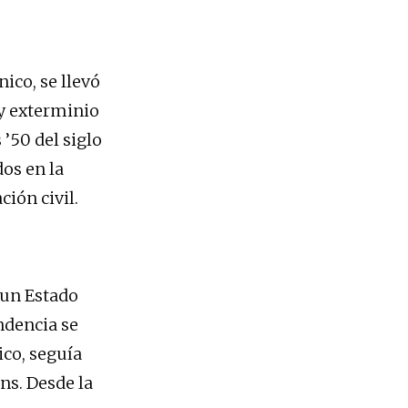
ico, se llevó
 y exterminio
 ’50 del siglo
os en la
ión civil.
 un Estado
ndencia se
ico, seguía
ns. Desde la