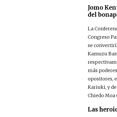
Jomo Keny
del bona
La Conferenc
Congreso Pan
se convertir
Kamuzu Band
respectivame
más poderes 
opositores, 
Kariuki, y d
Chiedo Moa 
Las heroic