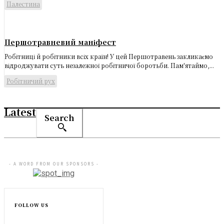
Палестина
Першотравневий маніфест
Робітниці й робітники всіх країн! У цей Першотравень закликаємо
відроджувати суть незалежної робітничої боротьби. Пам'ятаймо,...
Робітничий рух
Latest
Search
- A WORD FROM OUR SPONSORS -
FOLLOW US