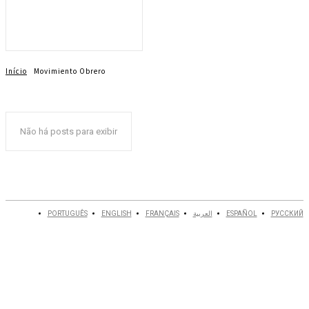
Início
Movimiento Obrero
Não há posts para exibir
PORTUGUÊS
ENGLISH
FRANÇAIS
العربية
ESPAÑOL
РУССКИЙ