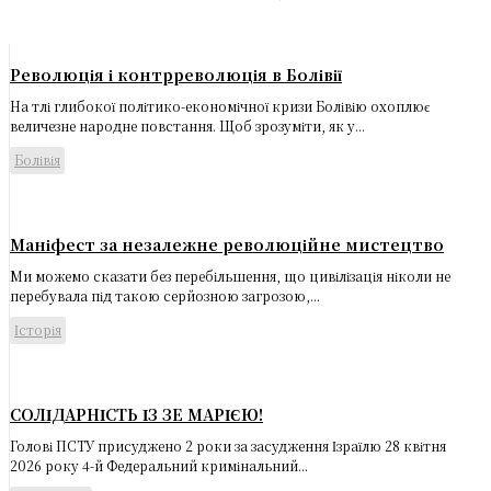
Революція і контрреволюція в Болівії
На тлі глибокої політико-економічної кризи Болівію охоплює
величезне народне повстання. Щоб зрозуміти, як у...
Болівія
Маніфест за незалежне революційне мистецтво
Ми можемо сказати без перебільшення, що цивілізація ніколи не
перебувала під такою серйозною загрозою,...
Історія
СОЛІДАРНІСТЬ ІЗ ЗЕ МАРІЄЮ!
Голові ПСТУ присуджено 2 роки за засудження Ізраїлю 28 квітня
2026 року 4-й Федеральний кримінальний...