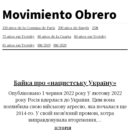
Movimiento Obrero
150 años de la Comuna de París
200 años de Engels
25N
75 años sin Trotsky
80 años de la Cuarta
80 años sin Trotsky
81 años sin Trotsky
8M 2019
8M 2020
Байка про «нацистську Україну»
Опубліковано 1 червня 2022 року У лютому 2022
року Росія вдерлася до України. Цим вона
поглибила свою військову агресію, яка почалася ще
2014-го. У своїй незв'язній промові, котра
виправдовувала вторгнення,...
ІСТОРІЯ