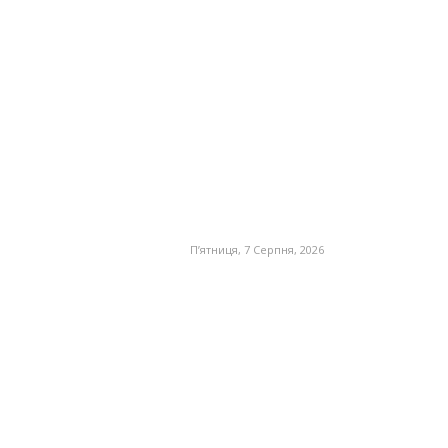
П’ятниця, 7 Серпня, 2026
MORE
OL
РУССКИЙ