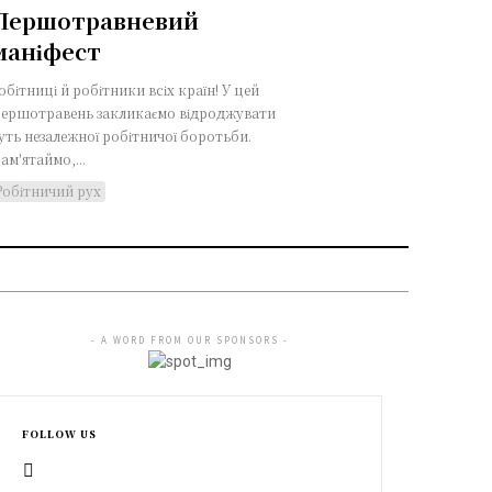
Першотравневий
маніфест
обітниці й робітники всіх країн! У цей
ершотравень закликаємо відроджувати
уть незалежної робітничої боротьби.
ам'ятаймо,...
Робітничий рух
- A WORD FROM OUR SPONSORS -
FOLLOW US