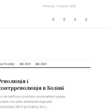
П’ятниця, 7 Серпня, 2026
sin Trotsky
8M 2019
8M 2020
Революція і
контрреволюція в Болівії
а тлі глибокої політико-економічної кризи
олівію охоплює величезне народне
овстання. Щоб зрозуміти, як у...