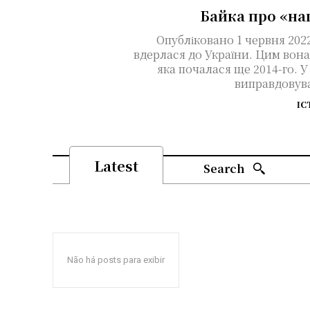
Байка про «на
Опубліковано 1 червня 2022 року У лютому 2022
вдерлася до України. Цим вона
яка почалася ще 2014-го. У
виправдовува
ІС
Latest
Search
Não há posts para exibir