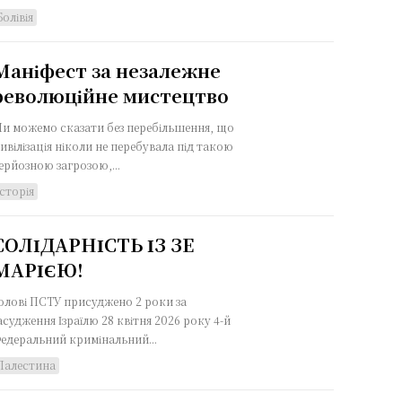
Болівія
Маніфест за незалежне
революційне мистецтво
и можемо сказати без перебільшення, що
ивілізація ніколи не перебувала під такою
ерйозною загрозою,...
Історія
СОЛІДАРНІСТЬ ІЗ ЗЕ
МАРІЄЮ!
олові ПСТУ присуджено 2 роки за
удження Ізраїлю 28 квітня 2026 року 4-й
едеральний кримінальний...
Палестина