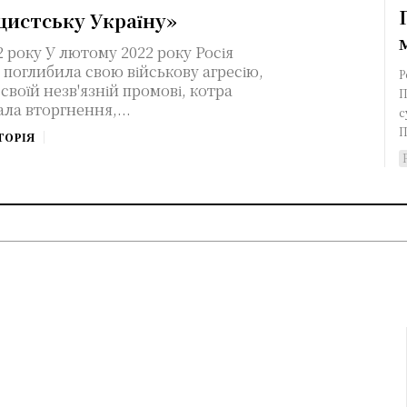
цистську Україну»
 року Росія
 поглибила свою військову агресію,
Р
 своїй незв'язній промові, котра
П
ла вторгнення,...
с
П
ТОРІЯ