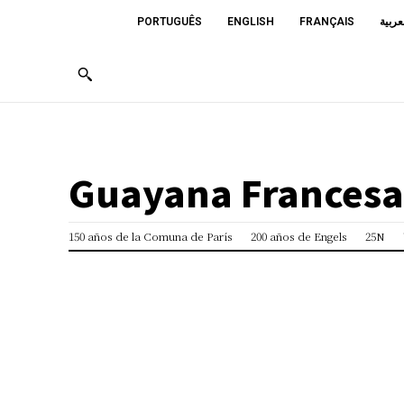
PORTUGUÊS
ENGLISH
FRANÇAIS
عربية
Guayana Francesa
150 años de la Comuna de París
200 años de Engels
25N