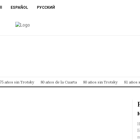
ال
ESPAÑOL
РУССКИЙ
75 años sin Trotsky
80 años de la Cuarta
80 años sin Trotsky
81 años 
Н
Б
п