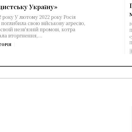
цистську Україну»
 року Росія
 поглибила свою військову агресію,
Р
 своїй незв'язній промові, котра
П
ла вторгнення,...
с
П
ТОРІЯ