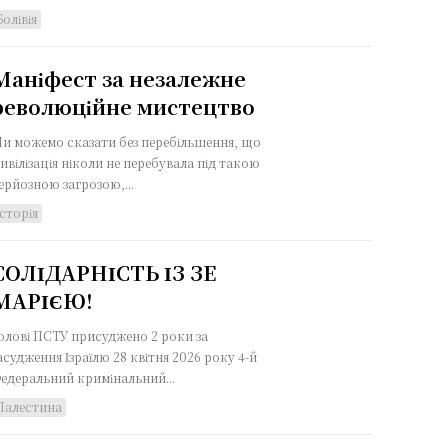
Болівія
Маніфест за незалежне
революційне мистецтво
и можемо сказати без перебільшення, що
ивілізація ніколи не перебувала під такою
ерйозною загрозою,...
Історія
СОЛІДАРНІСТЬ ІЗ ЗЕ
МАРІЄЮ!
олові ПСТУ присуджено 2 роки за
удження Ізраїлю 28 квітня 2026 року 4-й
едеральний кримінальний...
Палестина