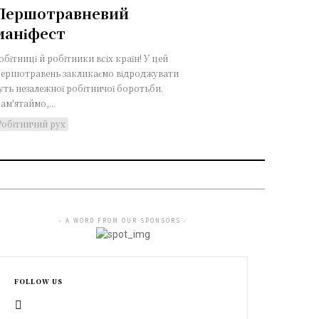
Першотравневий
маніфест
обітниці й робітники всіх країн! У цей
ершотравень закликаємо відроджувати
уть незалежної робітничої боротьби.
ам'ятаймо,...
Робітничий рух
- A WORD FROM OUR SPONSORS -
FOLLOW US