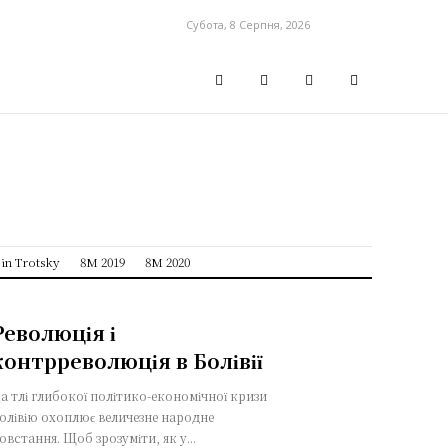
Субота, 8 Серпня, 2026
sin Trotsky
8M 2019
8M 2020
Революція і
контрреволюція в Болівії
а тлі глибокої політико-економічної кризи
олівію охоплює величезне народне
овстання. Щоб зрозуміти, як у...