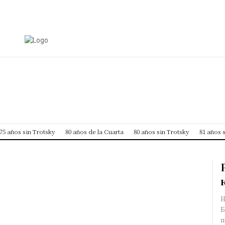
العر
ESPAÑOL
РУССКИЙ
MORE
75 años sin Trotsky
80 años de la Cuarta
80 años sin Trotsky
81 años 
Н
Б
п