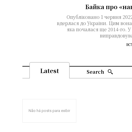
Байка про «на
Опубліковано 1 червня 2022 року У лютому 2022
вдерлася до України. Цим вона
яка почалася ще 2014-го. У
виправдовува
ІС
Latest
Search
Não há posts para exibir