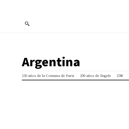
PORTUGUÊS
ENGLISH
FRANÇAIS
بية
Argentina
150 años de la Comuna de París
200 años de Engels
25N