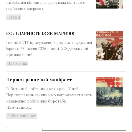
цивілізація ніколи не перебувала під такою
серйозною загрозою,...
Історія
СОЛІДАРНІСТЬ ІЗ ЗЕ МАРІЄЮ!
Голові ПСТУ присуджено 2 роки за засудження
Ізраїлю 28 квітня 2026 року 4-й Федеральний
кримінальний...
Палестина
Першотравневий маніфест
Робітниці й робітники всіх країн! У цей
Першотравень закликаємо відроджувати суть
незалежної робітничої боротьби.
Пам'ятаймо,...
Робітничий рух