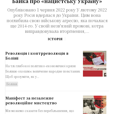
Байка про «нацистську Україну»
Опубліковано 1 червня 2022 року У лютому 2022
року Росія вдерлася до України. Цим вона
поглибила свою військову агресію, яка почалася
ще 2014-го. У своїй незв'язній промові, котра
виправдовувала вторгнення,...
ІСТОРІЯ
Революція і контрреволюція в
Болівії
На тлі глибокої політико-економічної кризи
Болівію охоплює величезне народне повстання.
Щоб зрозуміти, як у...
Болівія
Маніфест за незалежне
революційне мистецтво
Ми можемо сказати без перебільшення, що