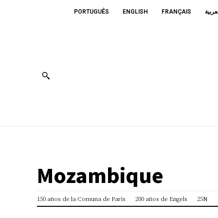
PORTUGUÊS
ENGLISH
FRANÇAIS
عربية
Mozambique
150 años de la Comuna de París
200 años de Engels
25N