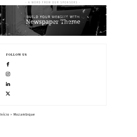
- A WORD FROM OUR SPONSORS -
FOLLOW US
Início
Mozambique