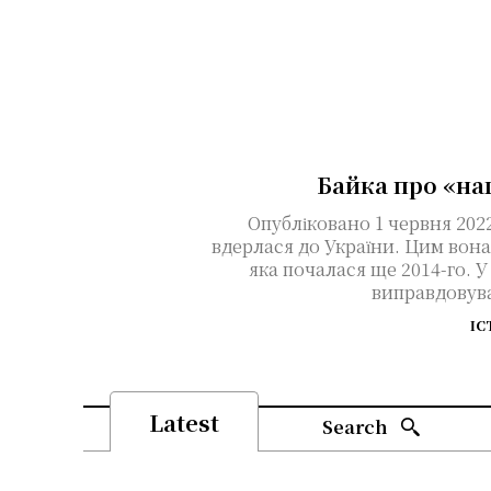
Байка про «на
Опубліковано 1 червня 2022 року У лютому 2022
вдерлася до України. Цим вона
яка почалася ще 2014-го. У
виправдовува
ІС
Latest
Search