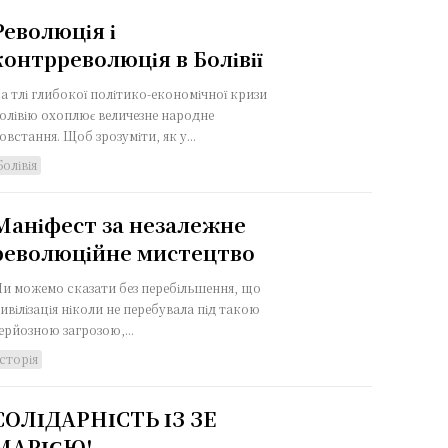
Революція і
контрреволюція в Болівії
а тлі глибокої політико-економічної кризи
олівію охоплює величезне народне
овстання. Щоб зрозуміти, як у...
Болівія
Маніфест за незалежне
революційне мистецтво
и можемо сказати без перебільшення, що
ивілізація ніколи не перебувала під такою
ерйозною загрозою,...
Історія
СОЛІДАРНІСТЬ ІЗ ЗЕ
МАРІЄЮ!