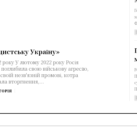
Г
зас
Ф
цистську Україну»
 року Росія
 поглибила свою військову агресію,
Р
 своїй незв'язній промові, котра
П
ла вторгнення,...
с
П
ТОРІЯ