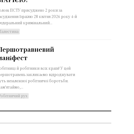
олові ПСТУ присуджено 2 роки за
удження Ізраїлю 28 квітня 2026 року 4-й
едеральний кримінальний...
Палестина
Першотравневий
маніфест
обітниці й робітники всіх країн! У цей
ершотравень закликаємо відроджувати
уть незалежної робітничої боротьби.
ам'ятаймо,...
Робітничий рух