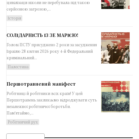
цивілізація ніколи не перебувала під такою
серйозною загрозою,...
Історія
СОЛІДАРНІСТЬ ІЗ ЗЕ МАРІЄЮ!
Голові ПСТУ присуджено 2 роки за засудження
Ізраїлю 28 квітня 2026 року 4-й Федеральний
кримінальний...
Палестина
Першотравневий маніфест
Робітниці й робітники всіх країн! У цей
Першотравень закликаємо відроджувати суть
незалежної робітничої боротьби.
Пам'ятаймо,...
Робітничий рух