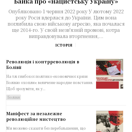
Байка про «нацистську Україну»
Опубліковано 1 червня 2022 року У лютому 2022
року Росія вдерлася до України. Цим вона
поглибила свою військову агресію, яка почалася
ще 2014-го. У своїй незв'язній промові, котра
виправдовувала вторгнення,...
ІСТОРІЯ
Революція і контрреволюція в
Болівії
На тлі глибокої політико-економічної кризи
Болівію охоплює величезне народне повстання.
Щоб зрозуміти, як у...
Болівія
Маніфест за незалежне
революційне мистецтво
Ми можемо сказати без перебільшення, що