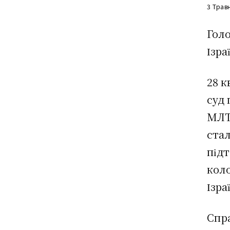
3 Трав
Голо
Ізра
28 к
суд 
МЛТ)
стал
під
коло
Ізра
Спра