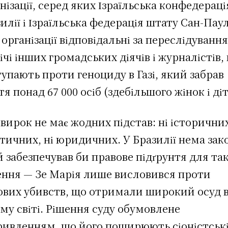
нізації, серед яких Ізраїльська конфедераці
илії і Ізраїльська федерація штату Сан-Паул
 організації відповідальні за переслідуванн
ічі інших громадських діячів і журналістів,
упають проти геноциду в Газі, який забрав
я понад 67 000 осіб (здебільшого жінок і діт
вирок не має жодних підстав: ні історичних
тичних, ні юридичних. У Бразилії нема зак
 забезпечував би правове підґрунтя для та
ення — Зе Марія лише висловився проти
ових убивств, що отримали широкий осуд 
му світі. Рішення суду обумовлене
ривленням, що його поширюють сіоністськ