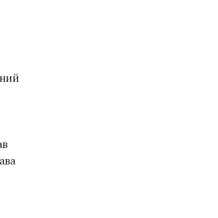
ьний
ав
ава