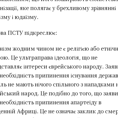
нізації, яке полягає у брехливому зрівнянні
ізму і юдаїзму.
ова ПСТУ підкреслює:
нізм жодним чином не є релігією або етніч
ою. Це ультраправа ідеологія, що не
ставляє інтереси єврейського народу. Зая
 необхідність припинення існування держа
їль не мають нічого спільного з нападками 
йський народ. Це подібно до того, що заяв
необхідність припинення апартеїду в
енній Африці. Це не означає заклик до смер