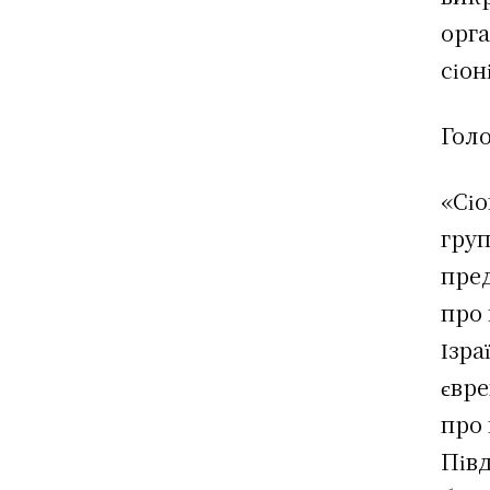
орга
сіон
Гол
«Сіо
груп
пред
про
Ізра
євре
про 
Півд