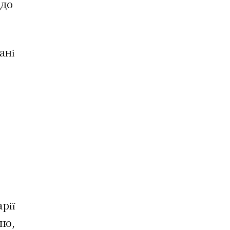
 до
ані
рії
лю,