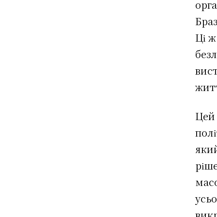
орга
Браз
Ці ж
безл
вист
житт
Цей 
полі
який
ріш
мас
усьо
вик