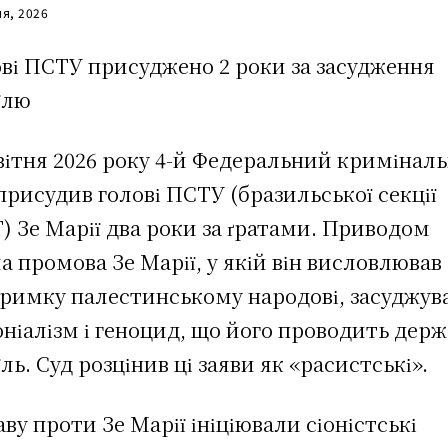
ня, 2026
ві ПСТУ присуджено 2 роки за засудження
їлю
вітня 2026 року 4-й Федеральний кримінал
присудив голові ПСТУ (бразильської секції
 Зе Марії два роки за ґратами. Приводом
а промова Зе Марії, у якій він висловлював
тримку палестинському народові, засуджув
ніалізм і геноцид, що його проводить держ
їль. Суд розцінив ці заяви як «расистські».
ву проти Зе Марії ініціювали сіоністські