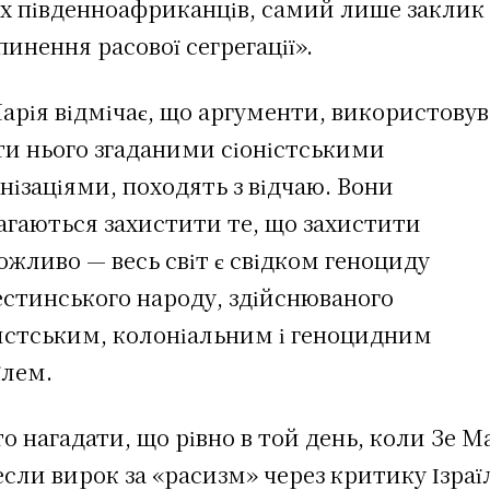
их південноафриканців, самий лише заклик
инення расової сегрегації».
арія відмічає, що аргументи, використовув
ти нього згаданими сіоністськими
нізаціями, походять з відчаю. Вони
агаються захистити те, що захистити
жливо — весь світ є свідком геноциду
естинського народу, здійснюваного
истським, колоніальним і геноцидним
їлем.
о нагадати, що рівно в той день, коли Зе Ма
сли вирок за «расизм» через критику Ізраї