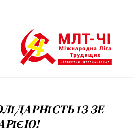
العر
ESPAÑOL
РУССКИЙ
MORE
ЛІДАРНІСТЬ ІЗ ЗЕ
АРІЄЮ!