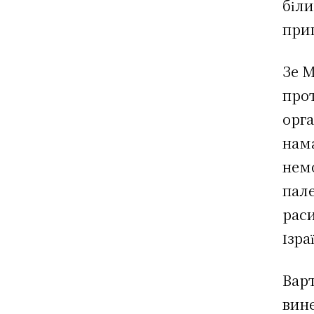
біл
прип
Зе М
про
орга
нам
немо
пал
рас
Ізра
Варт
вине