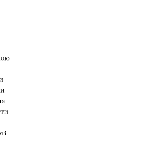
ною
ви
ви
на
ити
ті